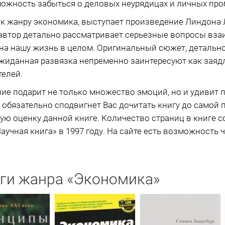
ожность забыться о деловых неурядицах и личных про
 к жанру экономика, выступает произведение Линдона
е автор детально рассматривает серьезные вопросы в
т на нашу жизнь в целом. Оригинальный сюжет, деталь
ожиданная развязка непременно заинтересуют как зая
телей.
ие подарит не только множество эмоций, но и удивит
 обязательно сподвигнет Вас дочитать книгу до самой 
ю оценку данной книге. Количество страниц в книге со
учная книга» в 1997 году. На сайте есть возможность ч
ги жанра «Экономика»