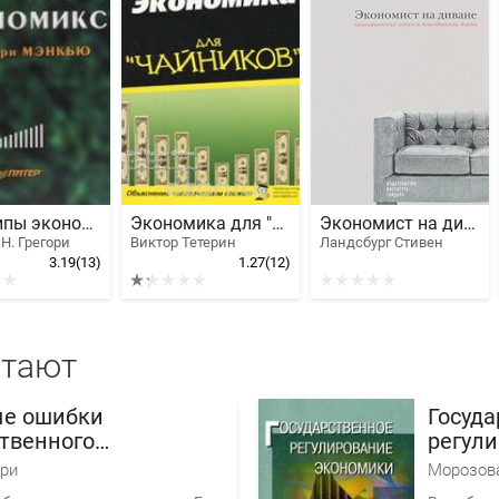
Принципы экономикс
Экономика для "чайников"
Экономист на диване. Экономическая наука и повседневная жизнь
Н. Грегори
Виктор Тетерин
Ландсбург Стивен
3.19
(13)
1.27
(12)
итают
е ошибки
Госуда
ственного
регул
ования экономики
нри
Морозова