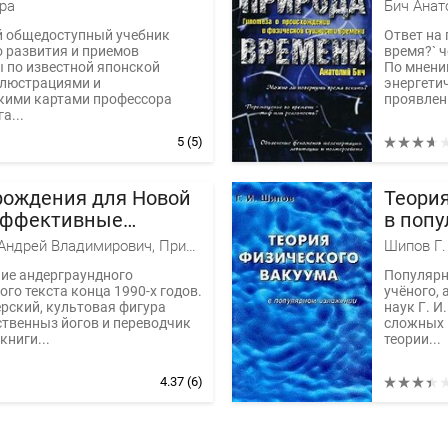
щиты
физич
ра
Бич Анат
време
й общедоступный учебник
Ответ на 
 развития и приемов
время?` ч
 по известной японской
По мнению
ллюстрациями и
энергетич
кими картами профессора
проявлени
а...
5
(5)
рождения для Новой
Теория
Эффективные
в поп
ния для укрепления
Сидерский Андрей Владимирович, Привалов Александр
Шипов Г.
кого и психического
ие андерграундного
Популярн
я
ого текста конца 1990-х годов.
учёного,
рский, культовая фигура
наук Г. 
ственныз йогов и переводчик
сложных 
книги...
теории...
4.37
(6)