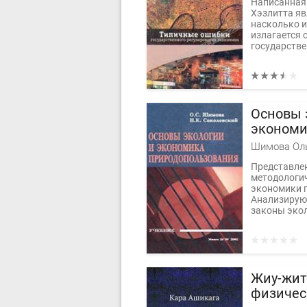
Написанная 
Хэзлитта яв
насколько и
излагается
государстве
Основы 
экономи
природо
Представлен
методологич
экономики 
Анализирую
законы экол
Жиу-жит
физичес