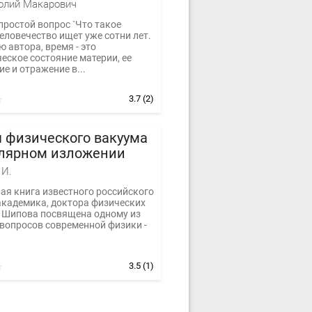
еской сущности
олий Макарович
ни
простой вопрос `Что такое
еловечество ищет уже сотни лет.
 автора, время - это
еское состояние материи, ее
е и отражение в...
3.7
(2)
 физического вакуума
улярном изложении
 И.
ая книга известного российского
 академика, доктора физических
И. Шипова посвящена одному из
вопросов современной физики -
3.5
(1)