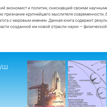
ий экономист и политик, снискавший своими научными
ю признание крупнейшего мыслителя современности, 
агога с мировым именем. Данная книга содержит резул
ласти созданной им новой отрасли науки — физической
уш