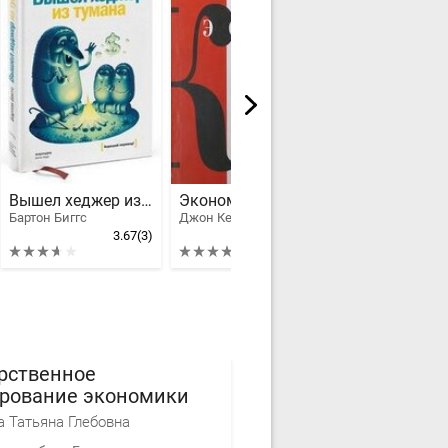
Вышел хеджер из тумана
Экономика невинного обмана
Бартон Биггс
Джон Кеннет Гэлбрейт
УК Арсагера
3.67
(3)
4
(5)
рственное
ирование экономики
 Татьяна Глебовна