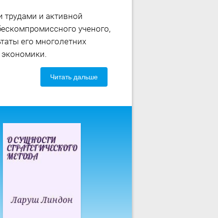
 трудами и активной
бескомпромиссного ученого,
ьтаты его многолетних
 экономики.
Читать дальше