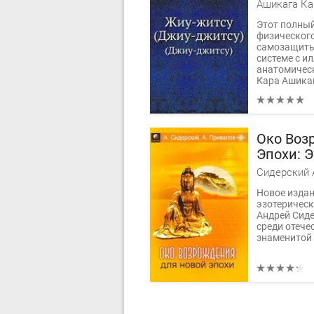
самоза
Ашикага Ка
Этот полны
физического
самозащиты
системе с и
анатомичес
Кара Ашикаг
Око Воз
Эпохи: 
упражне
физичес
Новое издан
здоровь
эзотерическ
Андрей Сиде
среди отече
знаменитой 