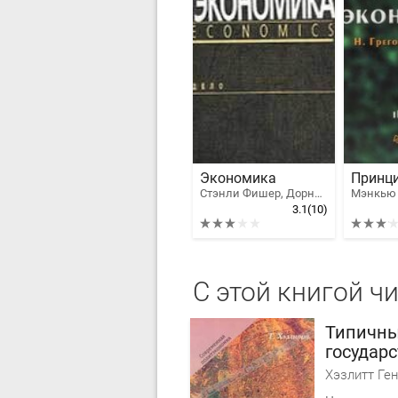
Экономика
Стэнли Фишер, Дорнбуш Рудигер, Шмалензи Ричард
Мэнкью 
3.1
(10)
С этой книгой ч
Типичны
государ
регулир
Хэзлитт Ге