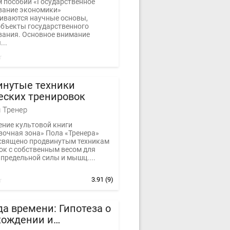
м пособии «Государственное
вание экономики»
иваются научные основы,
объекты государственного
вания. Основное внимание
...
инутые техники
еских тренировок
 Тренер
ние культовой книги
вочная зона» Пола «Тренера»
священо продвинутым техникам
ок с собственным весом для
предельной силы и мышц....
3.91
(9)
а времени: Гипотеза о
хождении и