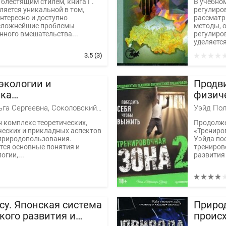
блестящим стилем, книга Г.
В учебно
ляется уникальной в том,
регулиро
нтересно и доступно
рассматр
 сложнейшие проблемы
методы, 
нного вмешательства...
регулиро
уделяется
3.5
(3)
экологии и
Продв
ка
физич
пользования
Шимова Ольга Сергеевна, Соколовский Николай Корнеевич
Уэйд Пол
 комплекс теоретических,
Продолже
еских и прикладных аспектов
«Трениро
природопользования.
Уэйда по
тся основные понятия и
трениров
огии,...
развития 
су. Японская система
Природ
кого развития и
проис