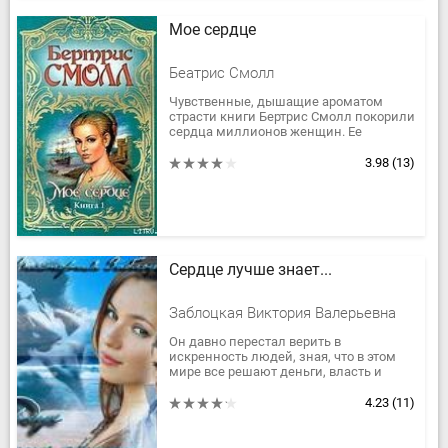
Мое сердце
Беатрис Смолл
Чувственные, дышащие ароматом
страсти книги Бертрис Смолл покорили
сердца миллионов женщин. Ее
произведения неизменно становятся
бестселлерами и пользуются во всем
3.98
(13)
мире...
Сердце лучше знает...
Заблоцкая Виктория Валерьевна
Он давно перестал верить в
искренность людей, зная, что в этом
мире все решают деньги, власть и
положение в обществе. Каждую ночь в
его постели новая девушка, его любви...
4.23
(11)