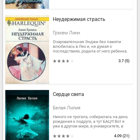
Неудержимая страсть
Грэхем Линн
Очаровательная Энджи без памяти
влюбилась в Лео и, не думая о
последствиях, родила от него ребенка.
Но между ними нет социального
равенства: она – дочь дворецкого, а
3.7
(5)
он...
Сердце света
Белая Лилия
Никого не трогала, собиралась на день
рождения к подруге, а тут БАЦ!!! Вот я
уже в другом мире, в университете, в
классе где одни парни и при том
наследники! Ну и...
4.09
(21)