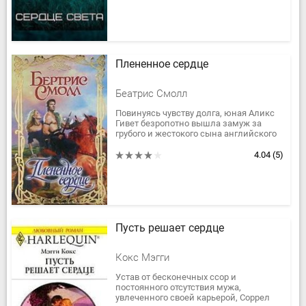
Плененное сердце
Беатрис Смолл
Повинуясь чувству долга, юная Аликс
Гивет безропотно вышла замуж за
грубого и жестокого сына английского
барона. Однако когда ее супруг
скончался, красавица поклялась...
4.04
(5)
Пусть решает сердце
Кокс Мэгги
Устав от бесконечных ссор и
постоянного отсутствия мужа,
увлеченного своей карьерой, Соррел