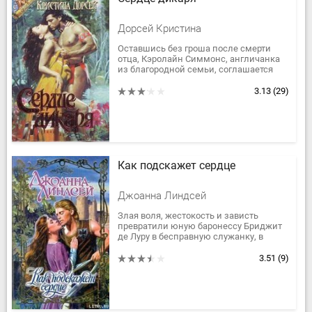
Дорсей Кристина
Оставшись без гроша после смерти
отца, Кэролайн Симмонс, англичанка
из благородной семьи, соглашается
стать женой богатого американца,
которого ни разу не видела, и...
3.13
(29)
Как подскажет сердце
Джоанна Линдсей
Злая воля, жестокость и зависть
превратили юную баронессу Бриджит
де Луру в бесправную служанку, в
игрушку норманнского рыцаря Роланда
Монтвилльского, о грубости...
3.51
(9)