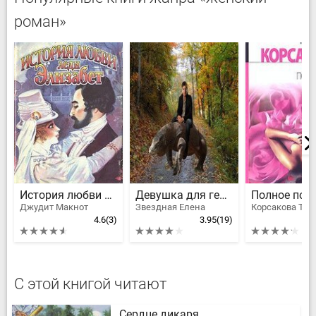
роман»
История любви леди Элизабет
Девушка для героя, или Как я свахой подрабатывала
Джудит Макнот
Звездная Елена
Корсакова Тат
4.6
(3)
3.95
(19)
С этой книгой читают
Сердце дикаря