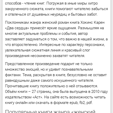
способов - чтение книг. Погружая в иные миры хитро
закрученного сюжета, книги помогают читателю забыться
и отвлечься от душевных неурядиц и бытовых забот.
Поклонникам жанра женский роман книга Хокинс Карен
«Два сердца» принесёт яркие ощущения. Размышляя на
многие актуальные проблемы и события, автор
заставляет задуматься о том, что важно в нашей жизни, а
что второстепенно. Интересные по характеру персонажи,
увлекательная сюжетная линия и красивый слог
произведения несомненно захватят читателя.
Представленное произведение подарит не только
множество эмоций, но и удивит познавательными
фактами. Тема, раскрытая в книге, безусловно не оставит
равнодушным даже самого искушенного читателя.
Прочитавшие книгу положительно о ней отзываются.
Объём книги – 27 страниц, она была выпущена в 2010 году
издательством «Аст». На сайте есть возможность читать
книгу онлайн или скачать в формате epub, fb2, pdf.
Популярные книги жанра «женский