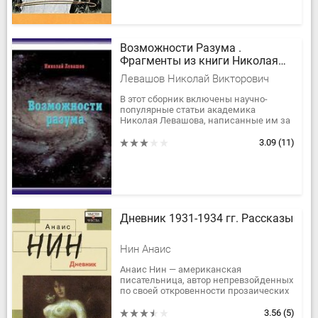
Возможности Разума .
Фрагменты из книги Николая
Викторовича
Левашов Николай Викторович
В этот сборник включены научно-
популярные статьи академика
Николая Левашова, написанные им за
последние четыре года. В этих статьях
автор просто, понятно и очень...
3.09
(11)
Дневник 1931-1934 гг. Рассказы
Нин Анаис
Анаис Нин — американская
писательница, автор непревзойденных
по своей откровенности прозаических
произведений. С ней дружили Генри
Миллер, Гор Видал, Антонет Арто,...
3.56
(5)