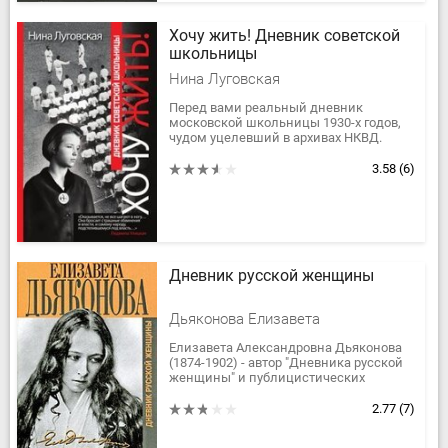
Хочу жить! Дневник советской
школьницы
Нина Луговская
Перед вами реальный дневник
московской школьницы 1930-х годов,
чудом уцелевший в архивах НКВД.
Талантливая и независимая девочка
писала в дневнике то, что другие
3.58
(6)
боялись...
Дневник русской женщины
Дьяконова Елизавета
Елизавета Александровна Дьяконова
(1874-1902) - автор "Дневника русской
женщины" и публицистических
сочинений. Ее "Дневник" был назван
В.В.Розановым "явлением...
2.77
(7)