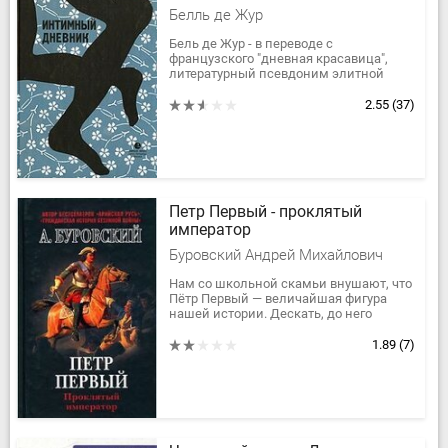
Белль де Жур
Бель де Жур - в переводе с
французского "дневная красавица",
литературный псевдоним элитной
лондонской проститутки. Ее блог
вызвал бурю эмоций у читателей и
2.55
(37)
позже стал...
Петр Первый - проклятый
император
Буровский Андрей Михайлович
Нам со школьной скамьи внушают, что
Пётр Первый — величайшая фигура
нашей истории. Дескать, до него
Россия была отсталой и дикой, а Пётр,
не успев взойти на трон, тут же...
1.89
(7)