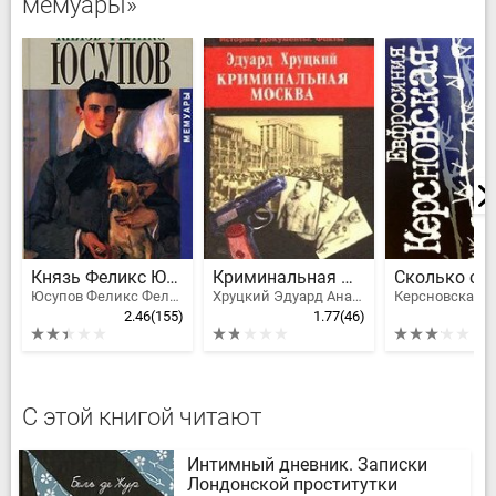
мемуары»
Князь Феликс Юсупов. Мемуары
Криминальная Москва
Юсупов Феликс Феликсович, Князь Феликс Юсупов
Хруцкий Эдуард Анатольевич
2.46
(155)
1.77
(46)
С этой книгой читают
Интимный дневник. Записки
Лондонской проститутки