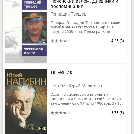
Чеченский излом. Дневники и
воспоминания
Геннадий Трошев
Генерал Геннадий Трошев трагически
погиб в авиакатастрофе в Перми в
августе 2008 года. Годом раньше
бывший командующий группировки
войск на Северном Кавказе взялся...
4.25
(8)
ДНЕВНИК
Нагибин Юрий Маркович
Один из самых замечательных
писателей XX столетия Юрий Нагибин
вел дневники с 1942 по 1986 год. За 15
дней до кончины писатель лично отдал
дневники в публикацию,...
3.73
(3)