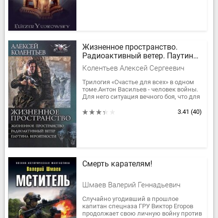
а...
Жизненное пространство.
Радиоактивный ветер. Паутина
вероятности
Колентьев Алексей Сергеевич
Трилогия «Счастье для всех» в одном
томе.Антон Васильев - человек войны.
Для него ситуация вечного боя, что для
рыбы - вода. Он владеет всеми видами
оружия. Он умело...
3.41
(40)
Смерть карателям!
Шмаев Валерий Геннадьевич
Случайно угодивший в прошлое
капитан спецназа ГРУ Виктор Егоров
продолжает свою личную войну против