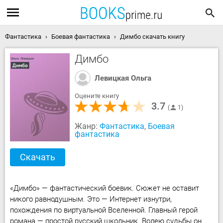
Фантастика
Боевая фантастика
Димбо скачать книгу
Димбо
Левицкая Ольга
Оцените книгу
3.7
1
Жанр:
Фантастика
,
Боевая
фантастика
Скачать
«Димбо» — фантастический боевик. Сюжет не оставит
никого равнодушным. Это — Интернет изнутри,
похождения по виртуальной Вселенной. Главный герой
романа — простой русский школьник. Волею судьбы он