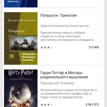
Попрыгун. Трилогия
Хвостополосатов Константин
Приключения нашего собрата-
студента, в силу некоторых
обстоятельств нежданно-негаданно
угодившего на военную службу в
космические силы некоего
3.3
(49)
Содружества.
Гарри Поттер и Методы
рационального мышления
Юдковский Элиезер
Петуния вышла замуж не за Дурсля, а
за университетского профессора, и
Гарри попал в гораздо более
благоприятную среду. У него были
частные учителя, дискуссии с отцом,
3.38
(157)