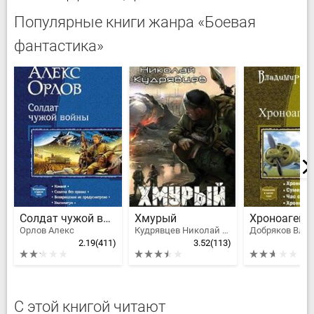
Популярные книги жанра «Боевая
фантастика»
Солдат чужой войны
Хмурый
Орлов Алекс
Кудрявцев Николай Федорович
2.19
(411)
3.52
(113)
2
С этой книгой читают