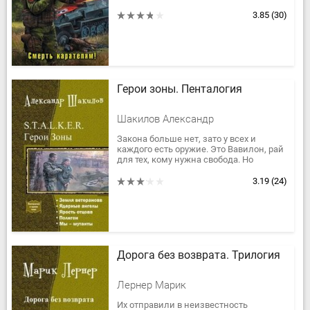
гитлеровцев и их прихвостней на
оккупированной территории. Пережив...
3.85
(30)
Герои зоны. Пенталогия
Шакилов Александр
Закона больше нет, зато у всех и
каждого есть оружие. Это Вавилон, рай
для тех, кому нужна свобода. Но
однажды в раю появились демоны…
Президент страны, торговец...
3.19
(24)
Дорога без возврата. Трилогия
Лернер Марик
Их отправили в неизвестность