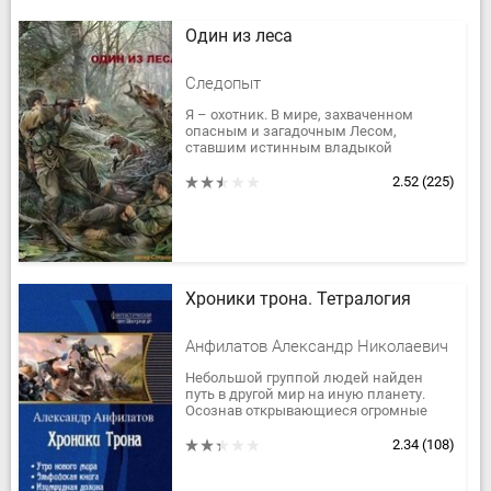
Один из леса
Следопыт
Я – охотник. В мире, захваченном
опасным и загадочным Лесом,
ставшим истинным владыкой
планеты, я уничтожаю лесное зверье,
мутантов и хищников. Но иногда люди
2.52
(225)
ведут...
Хроники трона. Тетралогия
Анфилатов Александр Николаевич
Небольшой группой людей найден
путь в другой мир на иную планету.
Осознав открывающиеся огромные
перспективы, и новые возможности,
так и опасность подобных знаний,
2.34
(108)
они...