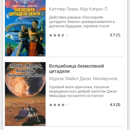
Каттнер Генри, Мур Кэтрин Л.
Действие романа «Последняя
цитадель Земли» разворачивается в
далеком будущем, героями стали
земляне, волей различных
обстоятельств вынужденные
3.7
(1)
противостоять...
Волшебница безмолвной
цитадели
Муркок Майкл Джон, Миллер-младший Уолтер Майкл
Суровый волк-одиночка, пасынок
меркурианских дебрей капитан Джон
Макшард пускается на поиски
похищенной юной красавицы.
4.3
(3)