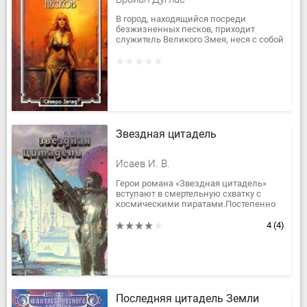
В город, находящийся посреди
безжизненных песков, приходит
служитель Великого Змея, неся с собой
вместе с верованием и самого Змея.
Народ города принимает учение...
Звездная цитадель
Исаев И. В.
Герои романа «Звездная цитадель»
вступают в смертельную схватку с
космическими пиратами.Постепенно
становится ясно, что акты терроризма
— лишь часть плана обширной...
4
(4)
Последняя цитадель Земли