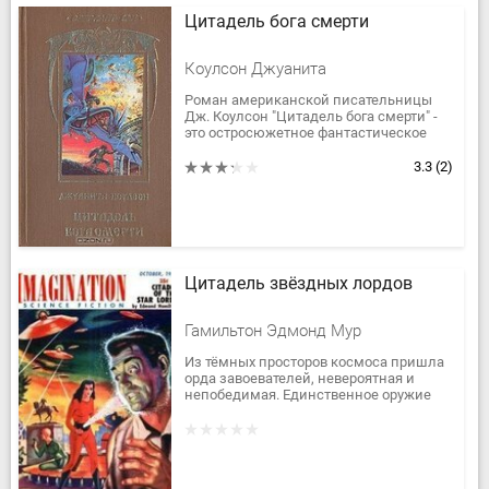
Цитадель бога смерти
Коулсон Джуанита
Роман американской писательницы
Дж. Коулсон "Цитадель бога смерти" -
это остросюжетное фантастическое
повествование о жизни и
захватывающих приключениях
3.3
(2)
жителей далекой...
Цитадель звёздных лордов
Гамильтон Эдмонд Мур
Из тёмных просторов космоса пришла
орда завоевателей, невероятная и
непобедимая. Единственное оружие
против них — человек из прошлого!