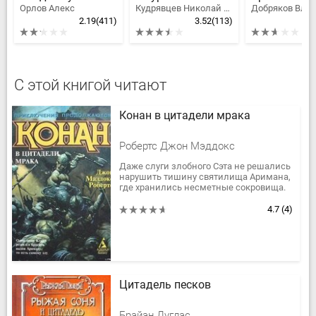
Орлов Алекс
Кудрявцев Николай Федорович
2.19
(411)
3.52
(113)
2
С этой книгой читают
Конан в цитадели мрака
Робертс Джон Мэддокс
Даже слуги злобного Сэта не решались
нарушить тишину святилища Аримана,
где хранились несметные сокровища.
Они понимали, что даже их мрачный
покровитель будет бессилен...
4.7
(4)
Цитадель песков
Брайан Дуглас