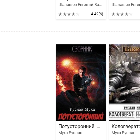
Шалашов Евгений Васильевич
4.42
(6)
Потусторонний. Пенталогия
Муха Руслан
Муха Руслан