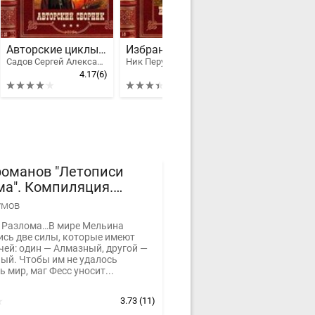
Авторские циклы фантастики и фэнтези. Компиляция. Книги 1-15
Избранные циклы фэнтези. Компиляция. Книги 1-10
Садов Сергей Александрович
Ник Перумов
4.17
(6)
3.42
(5)
романов "Летописи
а". Компиляция.
ы 1-15
умов
 Разлома…В мире Мельина
ись две силы, которые имеют
чей: один — Алмазный, другой —
ый. Чтобы им не удалось
 мир, маг Фесс уносит...
3.73
(11)