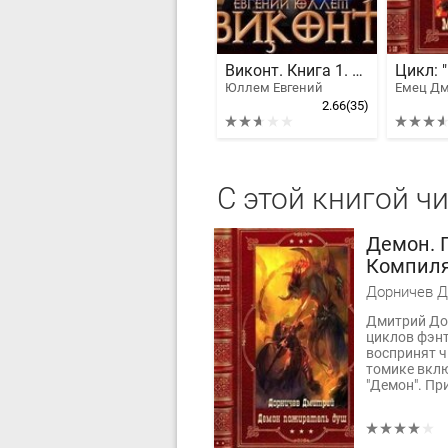
Виконт. Книга 1. Второе рождение
Юллем Евгений
2.66
(35)
С этой книгой ч
Демон. 
Компиля
Дорничев 
Дмитрий До
циклов фэнт
воспринят ч
томике вклю
"Демон". При