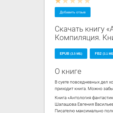
Добавить отзыв
Скачать книгу «
Компиляция. Кни
EPUB
FB2
(3.5 МБ)
(3.1 М
О книге
В суете повседневных дел х
приходит книга. Можно забыт
Книга «Антология фантастик
Шалашова Евгения Васильев
Писателю максимально полно