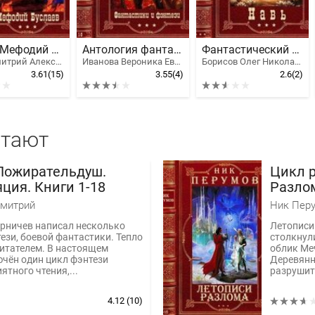
Цикл: "Мефодий Буслаев". Компиляция. Книги 1-19
Антология фантастики и фэнтези. Компиляция. Книги 1-9
Фантастический цикл романов "Навь". Компиляция. Книги 1-6
Емец Дмитрий Александрович
Иванова Вероника Евгеньевна, Сазанов Владимир Валерьевич, Алексей Федорочев
Борисов Олег Николаевич, Юллем Евгений
3.61
(15)
3.55
(4)
2.6
(2)
итают
Пожирательдуш.
Цикл 
ция. Книги 1-18
Разлом
Роман
Дмитрий
Ник Пер
рничев написал несколько
Летописи
ези, боевой фантастики. Тепло
столкнул
итателем. В настоящем
облик Ме
чён один цикл фэнтези
Деревянн
ятного чтения,...
разрушить
4.12
(10)