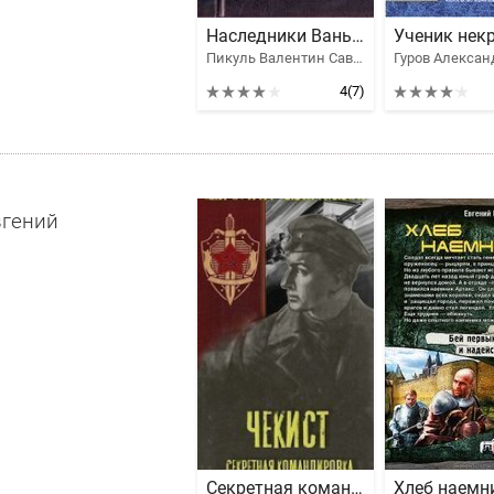
Наследники Ваньки Каина
Пикуль Валентин Саввич, Гуров Александр Владимирович, Веденеев Василий Владимирович, Файбышенко Юлий Иосифович
4
(7)
гений
Секретная командировка
Хлеб наемн