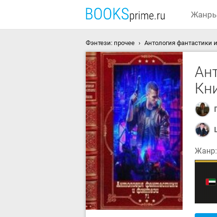
Жанр
Фэнтези: прочее
Антология фантастики и
Ант
Кни
Жанр