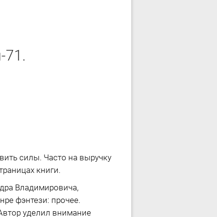
-71.
вить силы. Часто на выручку
траницах книги.
ндра Владимировича,
ре фэнтези: прочее.
 Автор уделил внимание