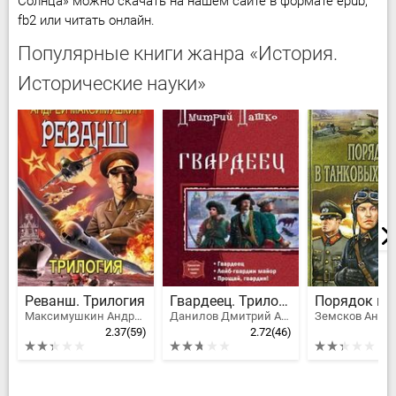
Солнца» можно скачать на нашем сайте в формате epub,
fb2 или читать онлайн.
Популярные книги жанра «История.
Исторические науки»
Реванш. Трилогия
Гвардеец. Трилогия
Максимушкин Андрей Владимирович
Данилов Дмитрий Алексеевич
Земсков Андр
2.37
(59)
2.72
(46)