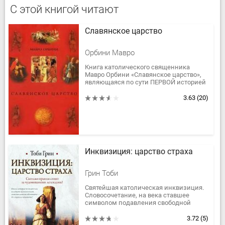
С этой книгой читают
Славянское царство
Орбини Мавро
Книга католического священника
Мавро Орбини «Славянское царство»,
являющаяся по сути ПЕРВОЙ историей
всех славянских народов, может
вполне претендовать на звание
3.63
(20)
самой...
Инквизиция: царство страха
Грин Тоби
Святейшая католическая инквизиция.
Словосочетание, на века ставшее
символом подавления свободной
мысли, ужаса, тотальной слежки,
безжалостных пыток...
3.72
(5)