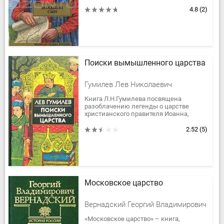
повествует о борьбе за власть сыновей
Александра Невского - Дмитрия и...
4.8
(2)
Поиски вымышленного царства
Гумилев Лев Николаевич
Книга Л.Н.Гумилева посвящена
разоблачению легенды о царстве
христианского правителя Иоанна,
якобы существовавшем в Центральной
Азии в XII веке. Автор проводит
2.52
(5)
читателя...
Московское царство
Вернадский Георгий Владимирович
«Московское царство» – книга,