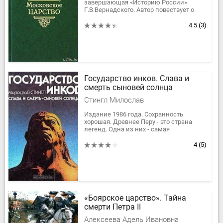
завершающая «Историю России»
Г.В.Вернадского. Автор повествует о
событиях отечественной истории от
эпохи царствования Ивана Грозного
4.5
(3)
до...
Государство инков. Слава и
смерть сыновей солнца
Стингл Милослав
Издание 1986 года. Сохранность
хорошая. Древнее Перу - это страна
легенд. Одна из них - самая
невероятная - повествует о саде,
украшавшем некогда столицу империи
4
(5)
город...
«Боярское царство». Тайна
смерти Петра II
Алексеева Адель Ивановна