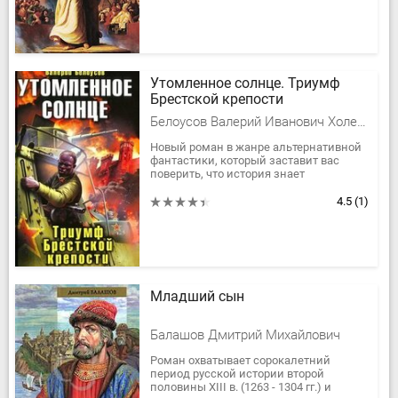
Но сколько...
Утомленное солнце. Триумф
Брестской крепости
Белоусов Валерий Иванович Холера -Хам
Новый роман в жанре альтернативной
фантастики, который заставит вас
поверить, что история знает
сослагательное наклонение!
Уникальный шанс переписать
4.5
(1)
прошлое,...
Младший сын
Балашов Дмитрий Михайлович
Роман охватывает сорокалетний
период русской истории второй
половины XIII в. (1263 - 1304 гг.) и