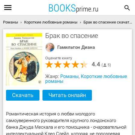
Романы
Короткие любовные романы
Брак во спасение скачать книгу
Брак во спасение
Гамильтон Диана
Оцените книгу
4.4
5
Жанр:
Романы
,
Короткие любовные
романы
Скачать
Читать онлайн
Романтическая история о любви молодого
самоуверенного руководителя крупного лондонского
банка Джуда Мескала и его помощника - очаровательной
интеллектуальной Клео Слейд, которая, не подозревая