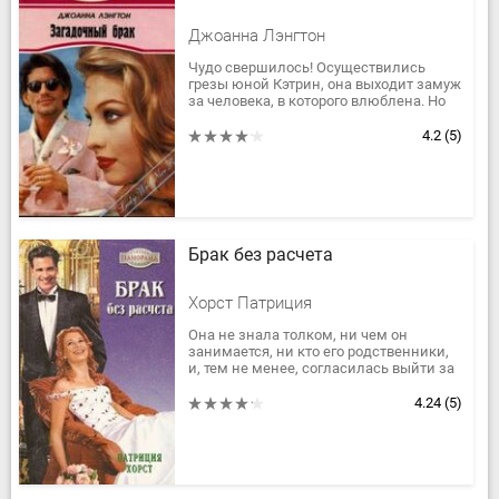
Джоанна Лэнгтон
Чудо свершилось! Осуществились
грезы юной Кэтрин, она выходит замуж
за человека, в которого влюблена. Но
что это? Судьба подбросила девушке
загадку. Проходит день за...
4.2
(5)
Брак без расчета
Хорст Патриция
Она не знала толком, ни чем он
занимается, ни кто его родственники,
и, тем не менее, согласилась выйти за
него замуж. Потому что ждала от него
ребенка. Но в стране,...
4.24
(5)