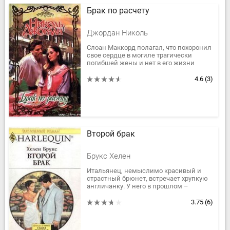
Брак по расчету
Джордан Николь
Слоан Маккорд полагал, что похоронил
свое сердце в могиле трагически
погибшей жены и нет в его жизни
места для нового увлечения. Однако
любовь сама постучалась в дверь...
4.6
(3)
Второй брак
Брукс Хелен
Итальянец, немыслимо красивый и
страстный брюнет, встречает хрупкую
англичанку. У него в прошлом –
трагически завершившийся брак и в
результате душевное ожесточение. У...
3.75
(6)