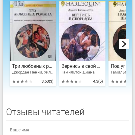
Три любовных романа Лучшие из лучших — 1996 .
Вернись в свой дом
Джордан Пенни, Уилсон Патриция, Гамильтон Диана
Гамильтон Диана
Гамильтон 
3.53
(3)
4.3
(5)
Отзывы читателей