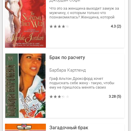
Джордан Софи
Что это за женщина выходит замуж за
мужчину, с которым только что
познакомилась? Женщина, которой
нечего терять. Уже давно Эвелина
Кросс пожертвовала своим добрым...
4.3
(2)
Брак по расчету
Барбара Картленд
Граф Альтон Дроксфорд хочет
подыскать себе жену - такую, чтобы
ему не пришлось менять своих
холостяцких привычек. Об этом узнает
Карина Рэндел, девушка из...
3.28
(5)
Загадочный брак