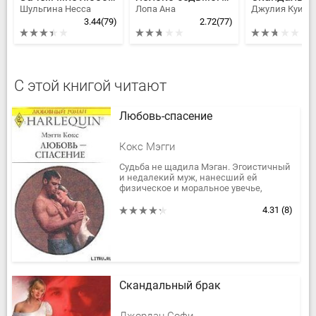
Шульгина Несса
Лопа Ана
3.44
(79)
2.72
(77)
С этой книгой читают
Любовь-спасение
Кокс Мэгги
Судьба не щадила Мэган. Эгоистичный
и недалекий муж, нанесший ей
физическое и моральное увечье,
безрадостная работа и никаких
перспектив Все эти неурядицы убили в
4.31
(8)
ней...
Скандальный брак