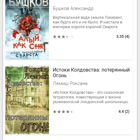
Бушков Александр
Вертикальная вода смыла Токеранг,
как будто его и не было. И настала в
империи короля королей Сварога
благодать да тишь. Пришло время
продолжить путешествия по тихим...
3.35
(4)
Истоки Колдовства: потерянный
Огонь
Лемиш Роксана
«Истоки Колдовства» - это сказочная
тетралогия, повествующая о жизни
рыжеволосой лондонской школьницы.
В свои шестнадцать лет Эли потеряла
мать. Жизнь пошла под откос,...
4.4
(2)