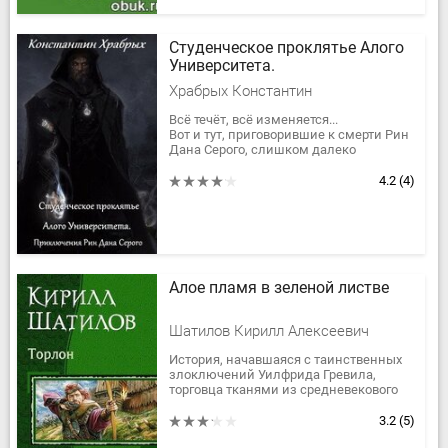
Студенческое проклятье Алого
Университета.
Храбрых Константин
Всё течёт, всё изменяется...
Вот и тут, приговорившие к смерти Рин
Дана Серого, слишком далеко
продвинувшегося в изучении Тёмных
Искусств, инквизиторы, как...
4.2
(4)
Алое пламя в зеленой листве
Шатилов Кирилл Алексеевич
История, начавшаяся с таинственных
злоключений Уилфрида Гревила,
торговца тканями из средневекового
графства Уэссекс, постепенно
разрастается в эпическую...
3.2
(5)