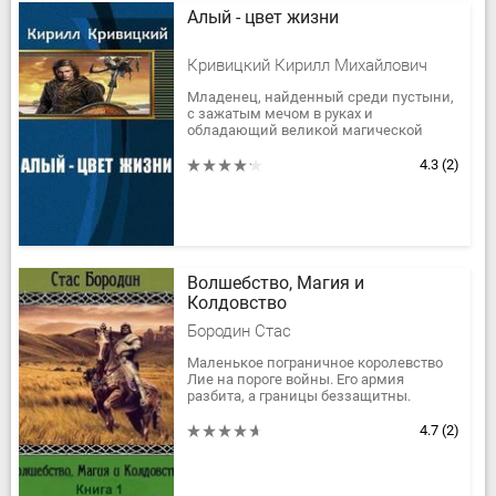
Алый - цвет жизни
Кривицкий Кирилл Михайлович
Младенец, найденный среди пустыни,
с зажатым мечом в руках и
обладающий великой магической
силой. Его подобрали и выкормили
орки. Он вырос и стал на борьбу с
4.3
(2)
нечистью. Но...
Волшебство, Магия и
Колдовство
Бородин Стас
Маленькое пограничное королевство
Лие на пороге войны. Его армия
разбита, а границы беззащитны.
Племена кочевников, ведомые
могучим магом, начинают вторжение.
4.7
(2)
Нужно...