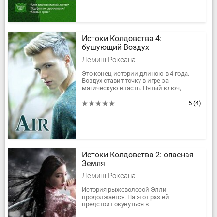
Истоки Колдовства 4:
бушующий Воздух
Лемиш Роксана
Это конец истории длиною в 4 года.
Воздух ставит точку в игре за
магическую власть. Пятый ключ,
ожидаемый зной,Последний Воздуха
решающий бой!
5
(4)
Истоки Колдовства 2: опасная
Земля
Лемиш Роксана
История рыжеволосой Элли
продолжается. На этот раз ей
предстоит окунуться в
непревзойденную магию Земли,