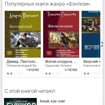
Популярные книги жанра «Фэнтези»
Демид. Пенталогия
Житие колдуна. Тетралогия
Везучий че
Плеханов Андрей Вячеславович
Садыкова Татьяна
Корнилов Але
1.91
(230)
2.15
(160)
2
С этой книгой читают
Алый, как снег