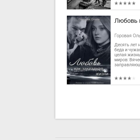
Любовь 
Горовая Ол
Десять лет 
беда и чужа
целая жизнь
миров: Вяче
заправляющ