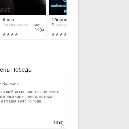
Аська
Сборник любовно-фантастических рассказов
Жизнь земн
Joseph Johann Littrow
Езерская Валентина Алексеевна
Гартман Ирина
3.9
(4)
4
(4)
День Победы
н Валерий
рия любви молодого советского
 и красавицы немки, которая
9-го мая 1945-го года.
4.5
(5)