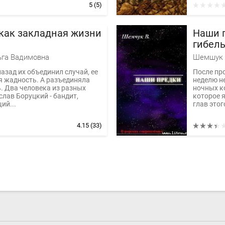
5
(5)
как закладная жизни
Hаши 
гибель
цивил
ьга Вадимовна
Шемшук 
назад их объединил случай, ее
После про
я жадность. А разъединяла
неделю не
. Два человека из разных
ночных ко
слав Боруцкий - бандит,
которое 
ий...
глав этого
4.15
(33)