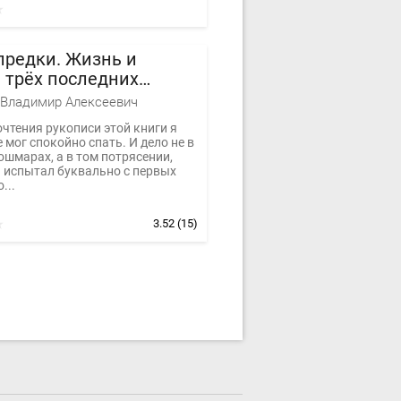
предки. Жизнь и
 трёх последних
изаций.
Владимир Алексеевич
чтения рукописи этой книги я
 мог спокойно спать. И дело не в
шмарах, а в том потрясении,
я испытал буквально с первых
...
3.52
(15)