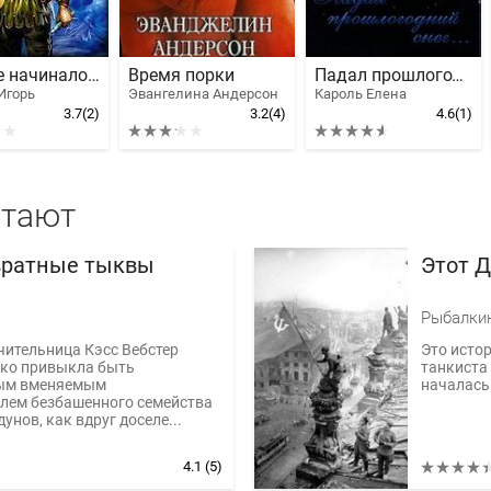
Как все начиналось
Время порки
Падал прошлогодний снег...
Игорь
Эвангелина Андерсон
Кароль Елена
3.7
(2)
3.2
(4)
4.6
(1)
итают
вратные тыквы
Этот 
Рыбалки
ительница Кэсс Вебстер
Это исто
ько привыкла быть
танкиста
ым вменяемым
началась 
елем безбашенного семейства
унов, как вдруг доселе...
4.1
(5)