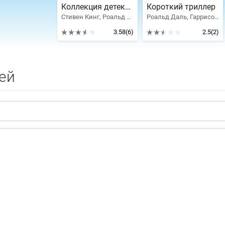
Коллекция детективов
Короткий триллер
Стивен Кинг, Роальд Даль, Блох Роберт Альберт, Грейвс Роберт, Лутц Джон, Мэтисон Ричард, Блок Лоуренс, Макгерр Патрисия, Хилл Текс, Гриннэл Дэвид, Ноултон Дон, Пэйн Джозеф, Крайдер Билл, Фиш Роберт, Чизхолм Ли, Камински Стюарт Мелвин, Миронюк Надя, Холдинг Джеймс, Деминг Ричард, Аллен Стив, Чампьон Дарси Линдон, Даниеэлс Гаролд, Кук Дэвид С., Дэвидсон Аврам, ОКоннел Стив, Хенинг Дональд, Куин Эллери, Дарнелл Оливия, Рокотов Валерий
Роальд Даль, Гаррисон Гарри, Блох Роберт Альберт, Пауэлл Тэлмидж, Артур Роберт, Каттнер Генри, Мэтисон Ричард, Уитли Дэннис, Шпехт Роберт, Бриттен Уильям, Уоделл Мартин, Нил Нигель
3.58
(6)
2.5
(2)
ей