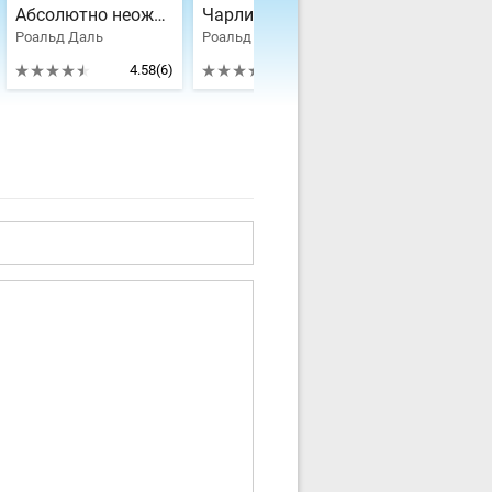
Абсолютно неожиданные истории
Чарли и шоколадная фабрика
Дом ужасов
Роальд Даль
Роальд Даль, Роалд Дал
4.58
(6)
4.18
(34)