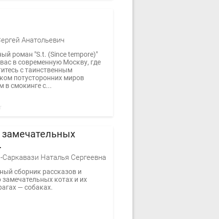
ергей Анатольевич
й роман "S.t. (Since tempore)"
вас в современную Москву, где
титесь с таинственным
ком потусторонних миров
 в смокинге с...
 замечательных
…
-Саркавази Наталья Сергеевна
ный сборник рассказов и
 замечательных котах и их
рагах — собаках.