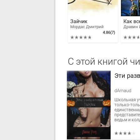
Зайчик
Мордас Дмитрий
Дравин 
4.86
(7)
С этой книгой ч
Эти раз
dArnaud
Школьная уч
только-тол
единственн
представит
ведьм и колд