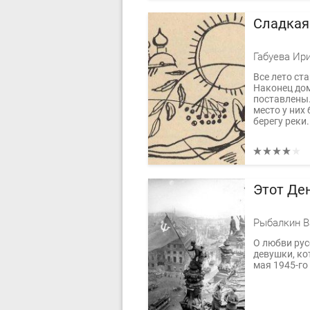
Сладкая
Габуева Ир
Все лето ст
Наконец дом
поставлены.
место у них
берегу реки.
Этот Де
Рыбалкин В
О любви рус
девушки, ко
мая 1945-го 