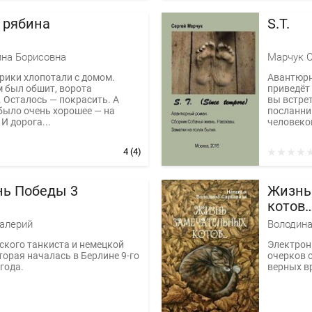
 рябина
S.T.
ина Борисовна
Марчук С
арики хлопотали с домом.
Авантюрны
 был обшит, ворота
приведёт 
 Осталось — покрасить. А
вы встре
 было очень хорошее — на
посланни
 И дорога...
человеком
4
(4)
нь Победы 3
Жизнь
котов
алерий
Володина
ского танкиста и немецкой
Электрон
торая началась в Берлине 9-го
очерков о
года.
верных в