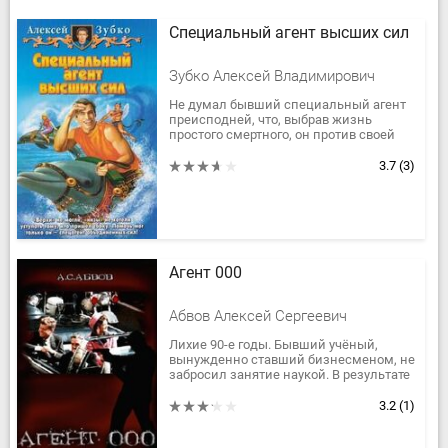
Специальный агент высших сил
Зубко Алексей Владимирович
Не думал бывший специальный агент
преисподней, что, выбрав жизнь
простого смертного, он против своей
воли окажется втянут в битву с
новоявленным божком,
3.7
(3)
претендующим...
Агент 000
Абвов Алексей Сергеевич
Лихие 90-е годы. Бывший учёный,
вынужденно ставший бизнесменом, не
забросил занятие наукой. В результате
одного эксперимента образовался
пространственно-временной...
3.2
(1)