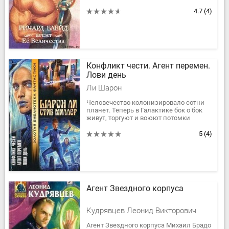
континентам, сражался и любил,
спасался бегством и искал
4.7
(4)
сокровища,...
Конфликт чести. Агент перемен.
Лови день
Ли Шарон
Человечество колонизировало сотни
планет. Теперь в Галактике бок о бок
живут, торгуют и воюют потомки
землян - и "чужие". В этом мире
действуют Вал Кон -...
5
(4)
Агент Звездного корпуса
Кудрявцев Леонид Викторович
Агент Звездного корпуса Михаил Брадо