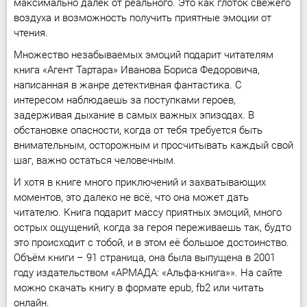
максимально далек от реального. Это как глоток свежего
воздуха и возможность получить приятные эмоции от
чтения.
Множество незабываемых эмоций подарит читателям
книга «Агент Тартара» Иванова Бориса Федоровича,
написанная в жанре детективная фантастика. С
интересом наблюдаешь за поступками героев,
задерживая дыхание в самых важных эпизодах. В
обстановке опасности, когда от тебя требуется быть
внимательным, осторожным и просчитывать каждый свой
шаг, важно остаться человечным.
И хотя в книге много приключений и захватывающих
моментов, это далеко не всё, что она может дать
читателю. Книга подарит массу приятных эмоций, много
острых ощущений, когда за героя переживаешь так, будто
это происходит с тобой, и в этом её большое достоинство.
Объём книги – 91 страница, она была выпущена в 2001
году издательством «АРМАДА: «Альфа-книга»». На сайте
можно скачать книгу в формате epub, fb2 или читать
онлайн.