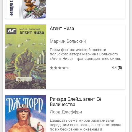
до...
Агент Низа
Марчин Вольский
Герои фантастической повести
польского автора Марчина Вольского
«Агент Низа» - трансцендентные силы,
о которых раньше было известно из
народных сказок, а в последнее...
4.4
(5)
Ричард Блейд, агент Её
Величества
Лорд Джеффри
Двадцать семь миров распахивали
перед ним свои врата; он странствовал
по их бескрайним океанам и