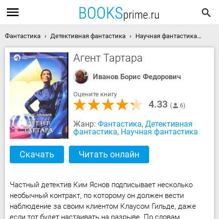
Фантастика
Детективная фантастика
Научная фантастика
Аге
Агент Тартара
Иванов Борис Федорович
Оцените книгу
4.33
6
Жанр:
Фантастика
,
Детективная
фантастика
,
Научная фантастика
Скачать
Читать онлайн
Частный детектив Ким Яснов подписывает несколько
необычный контракт, по которому он должен вести
наблюдение за своим клиентом Клаусом Гильде, даже
если тот будет настаивать на разрыве. По словам