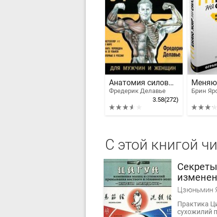
Анатомия силовых упражнений
Фредерик Делавье
Брин Яр
3.58
(272)
С этой книгой ч
Секреты
изменен
сухожил
Цзюньмин 
промыва
Практика Ц
головно
сухожилий п