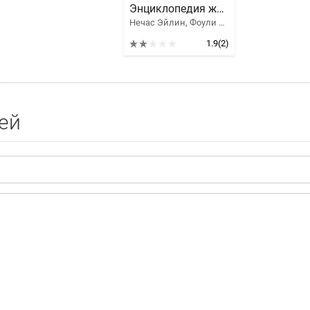
Энциклопедия женского здоровья
Нечас Эйлин, Фоули Дениз
1.9
(2)
ей