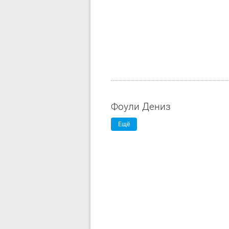
Фоули Дениз
Ещё