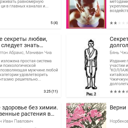
держивать равномерную
методами
ци в главных каналах и...
укреплен
воздейств
5
(4)
е секреты любви,
Секре
 следует знать
долго
 мужчине
лтон Абрамс, Мэниван Чиа
Бянь Чж
е изложена простая система
Издание 
и психологической
участии и
, позволяющая мужчине любой
"КОЛЛАЖ"
категории удовлетворить
китайско
тазию: решительно...
ЧжичжунБ
долголети
3.25
(11)
 здоровье без химии.
Верни 
венные растения в
тве и гинекологии
н Иван Павлович