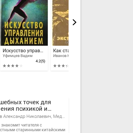
Искусство управления дыханием
Как стать экстрасенсом
Уфимцев Вадим
Иванов Юрий Михайлович
Орлин Виктор С
4.2
(5)
3.4
(15)
шебных точек для
ения психикой и
ржания здоровья
Медведев Александр Николаевич, Медведева Ирина Борисовна
 знакомит читателя с
стными старинными китайскими