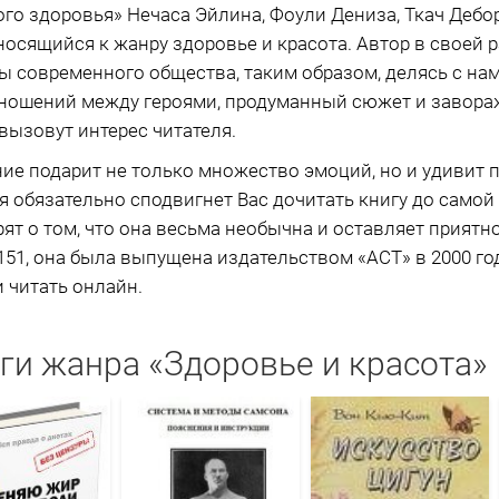
ого здоровья» Нечаса Эйлина, Фоули Дениза, Ткач Дебо
тносящийся к жанру здоровье и красота. Автор в своей 
ы современного общества, таким образом, делясь с н
тношений между героями, продуманный сюжет и заво
ызовут интерес читателя.
ие подарит не только множество эмоций, но и удивит
 обязательно сподвигнет Вас дочитать книгу до самой
рят о том, что она весьма необычна и оставляет приятн
151, она была выпущена издательством «АСТ» в 2000 го
и читать онлайн.
ги жанра «Здоровье и красота»