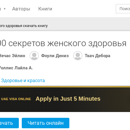
ы
Авторы
Книги
ого здоровья скачать книгу
00 секретов женского здоровья
Нечас Эйлин
Фоули Дениз
Ткач Дебора
Уоллис Лайла А.
:
Здоровье и красота
ачать
Читать онлайн