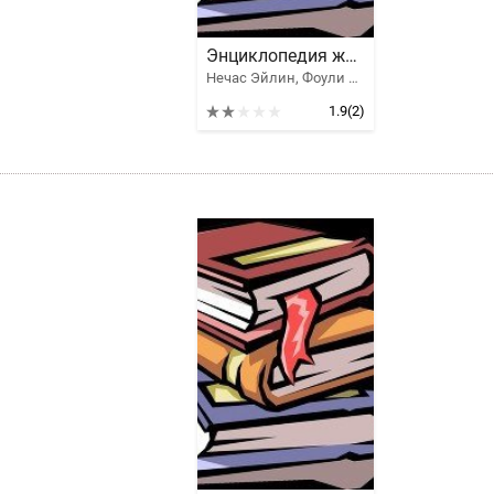
Энциклопедия женского здоровья
Нечас Эйлин, Фоули Дениз
1.9
(2)