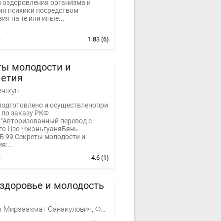
 оздоровления организма и
ия психики посредством
ия на те или иные...
1.83
(6)
ты молодости и
летия
ичжун
подготовлено и осуществленопри
 по заказу РКФ
Авторизованный перевод с
го Цзо ЧжэньгуаняБянь
 99 Секреты молодости и
я:...
4.6
(1)
здоровье и молодость
Норбеков Мирзаахмат Санакулович, Фотина Лариса Александровна