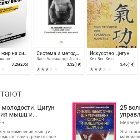
Меняю жир на силу воли
Система и методы Самсона. Пояснения и инструкции
Искусство Цигун
ослав
Засс Александр Иванович
Кит Вон Кью
3.26
(205)
3.32
(19)
3.46
(14)
итают
 молодости. Цигун
25 вол
ия мышц и
управл
ий. Цигун
подде
Ян
ния костного и
игуна изменения мышц и
Эта книга
го мозга
оможет вам укрепить свое
малоизве