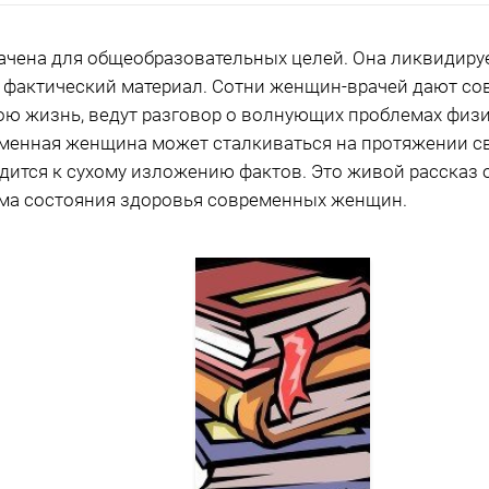
ачена для общеобразовательных целей. Она ликвидируе
 фактический материал. Сотни женщин-врачей дают со
вою жизнь, ведут разговор о волнующих проблемах физ
еменная женщина может сталкиваться на протяжении с
водится к сухому изложению фактов. Это живой рассказ
ама состояния здоровья современных женщин.