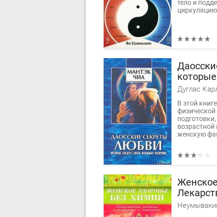
тело и под
циркуляцию 
Даосски
которые
каждому
Дуглас Кар
В этой книг
физической 
подготовки
возрастной 
женскую фан
Женское
Лекарст
акушерс
Неумываки