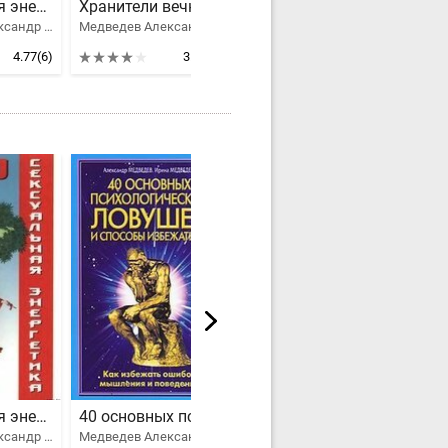
Сексуальная энергетика Дао
Хранители вечности
40 основных психологических ловушек и способы избежать их
Медведев Александр Николаевич, Медведева Ирина Борисовна
Медведев Александр Николаевич
Медведев Александр Николаевич, Медведева Ирина Борисовна
4.77
(6)
3.94
(9)
3.6
(1)
Сексуальная энергетика Дао
40 основных психологических ловушек и способы избежать их
10 основных дыхательных упражнений йоги
Медведев Александр Николаевич, Медведева Ирина Борисовна
Медведев Александр Николаевич, Медведева Ирина Борисовна
Медведев Александр Николаевич, Медведева Ирина Борисовна