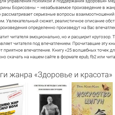
 для управления психикой и поддержания здоровья» М
рины Борисовны – незабываемое произведение в жанре
о рассматривает серьезные вопросы взаимоотношений 
ом. Увлекательный сюжет, реалистичное описание обс
роизведения определенно произведут на Вас впечатле
атит читателя эмоционально, но и расширит кругозор. Т
авляет читателя под впечатлением. Прочитавшие эту книг
т приятное впечатление. Книгу «25 волшебных точек д
о скачать на нашем сайте в формате epub, fb2 или чита
ги жанра «Здоровье и красота»