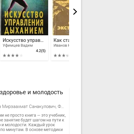
Искусство управления дыханием
Как стать экстрасенсом
Уфимцев Вадим
Иванов Юрий Михайлович
Орлин Виктор С
4.2
(5)
3.4
(15)
здоровье и молодость
Норбеков Мирзаахмат Санакулович, Фотина Лариса Александровна
и не просто книга — это учебник,
е занятие будет шагом на пути к
 и молодости. Каждый урок
 по минутам. В основе методики