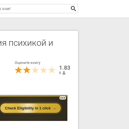
я психикой и
Оцените книгу
1.83
6