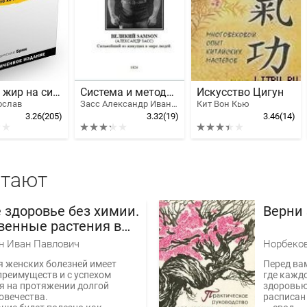
Меняю жир на силу воли
Система и методы Самсона. Пояснения и инструкции
Искусство Цигун
ослав
Засс Александр Иванович
Кит Вон Кью
3.26
(205)
3.32
(19)
3.46
(14)
итают
 здоровье без химии.
Верни 
венные растения в
тве и гинекологии
н Иван Павлович
 женских болезней имеет
Перед вам
реимуществ и с успехом
где каждо
я на протяжении долгой
здоровью
овечества.
расписан