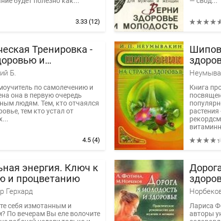
ние будет полезно как...
— свод...
3.33
(12)
ческая Тренировка -
Шипов
доровью и
здоро
тию
ий Б.
Неумыва
моучитель по самолечению и
Книга пр
на она в первую очередь
посвящен
ым людям. Тем, кто отчаялся
популярн
овье, тем кто устал от
растения 
...
рекордсм
витаминн
4.5
(4)
ьная энергия. Ключ к
Дорога
ю и процветанию
здоров
руково
р Герхард
женщ
те себя измотанным и
Лариса Ф
? По вечерам Вы еле волочите
авторы у