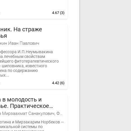
4.67
(3)
ник. На страже
вья
кин Иван Павлович
офессора И.П.Неумывакина
а лечебным свойствам
ейшего фитотерапевтического
- шиповника, известного
ена по содержанию
ых...
4.42
(6)
 в молодость и
ье. Практическое
дство для мужчин и
Норбеков Мирзаахмат Санакулович, Фотина Лариса Александровна
ин
отина и Мирзакарим Норбеков —
никальной системы по