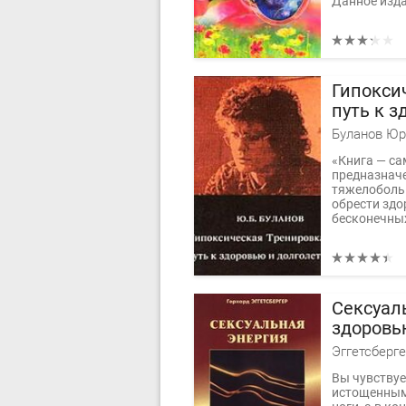
Данное изда
Гипокси
путь к з
долголе
Буланов Юр
«Книга — са
предназначе
тяжелобольн
обрести здор
бесконечных
Сексуал
здоровь
Эггетсберге
Вы чувствуе
истощен­ным