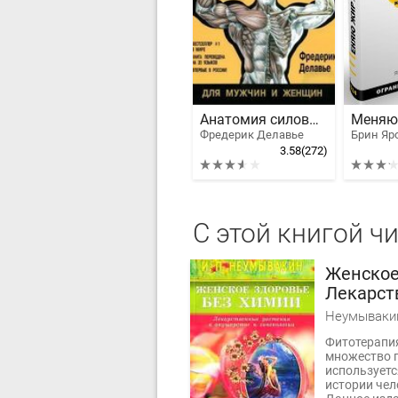
Анатомия силовых упражнений
Фредерик Делавье
Брин Яр
3.58
(272)
С этой книгой ч
Женское
Лекарст
акушерс
Неумываки
Фитотерапия
множество п
используетс
истории чел