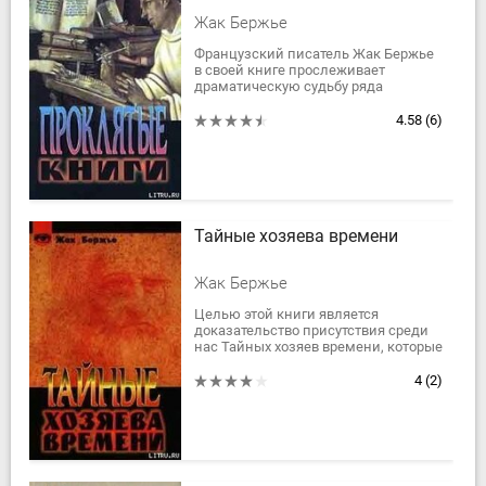
Жак Бержье
Французский писатель Жак Бержье
в своей книге прослеживает
драматическую судьбу ряда
удивительных манускриптов,
рукописей и книг с древнейших
4.58
(6)
времён до наших дней. Это...
Тайные хозяева времени
Жак Бержье
Целью этой книги является
доказательство присутствия среди
нас Тайных хозяев времени, которые
путешествуют в нем по своему
желанию. Автор попытался
4
(2)
проанализировать и...