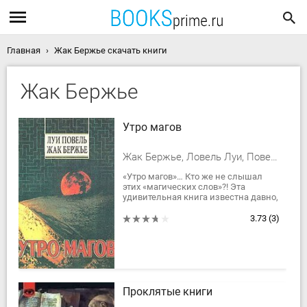
Главная
Жак Бержье скачать книги
Жак Бержье
Утро магов
Жак Бержье, Ловель Луи, Повель Луи
«Утро магов»… Кто же не слышал
этих «магических слов»?! Эта
удивительная книга известна давно,
давно ожидаема. И вот наконец она
перед вами.45 лет назад, в 1963
3.73
(3)
году,...
Проклятые книги