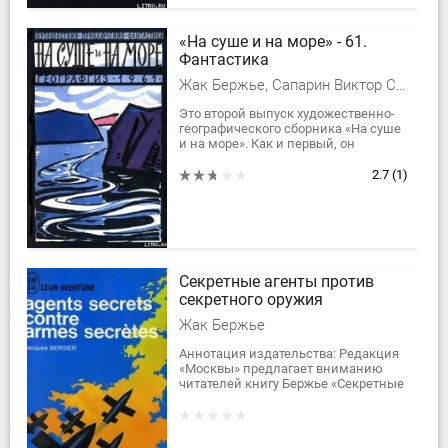
«На суше и на море» - 61.
Фантастика
Жак Бержье, Сапарин Виктор Степанович, Стержон Теодор
Это второй выпуск художественно-
географического сборника «На суше
и на море». Как и первый, он
принадлежит к выпускаемым
издательством книгам массовой
2.7
(1)
серии...
Секретные агенты против
секретного оружия
Жак Бержье
Аннотация издательства: Редакция
«Москвы» предлагает вниманию
читателей книгу Бержье «Секретные
агенты против секретного оружия».
Советскому читателю
небезынтересно...