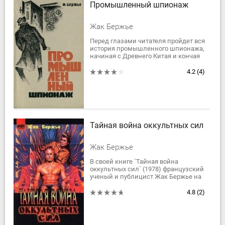
Промышленный шпионаж
Жак Бержье
Перед глазами читателя пройдет вся
история промышленного шпионажа,
начиная с Древнего Китая и кончая
нашими днями. В книге
рассказывается о методах, к
4.2
(4)
которым прибегают...
Тайная война оккультных сил
Жак Бержье
В своей книге `Тайная война
оккультных сил` (1978) французский
ученый и публицист Жак Бержье на
богатом фактическом материале
показывает реальность
4.8
(2)
использования в...