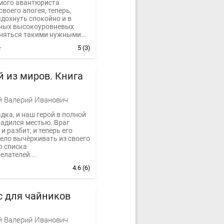
мого авантюриста
своего апогея, теперь,
дохнуть спокойно и в
рных высокоуровневых
аняться такими нужными
5
(3)
 из миров. Книга
 Валерий Иванович
дка, и наш герой в полной
ладился местью. Враг
и разбит, и теперь его
ело вычёркивать из своего
о списка
лателей...
4.6
(6)
 для чайников
 Валерий Иванович