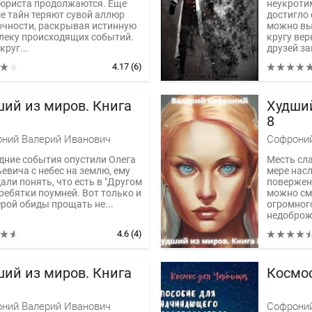
юриста продолжаются. Еще
неукроти
е тайн теряют сувой аллюр
достигло 
очности, раскрывая истинную
можно вы
леку происходящих событий.
кругу ве
круг...
друзей з
и...
4.17
(6)
ий из миров. Книга
Худший
8
ний Валерий Иванович
Софроний
дние события опустили Олега
Месть сла
евича с небес на землю, ему
мере нас
али понять, что есть в "Другом
повержен 
ребятки поумней. Вот только и
можно см
ерой обиды прощать не...
огромног
недоброже
4.6
(4)
ий из миров. Книга
Космос
ний Валерий Иванович
Софроний