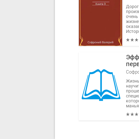
Дорог
произ
очень 
жизне
оказа
Истор
Эфф
перв
дом
Софро
Жизнь
научи
проше
специ
котор
маньяк