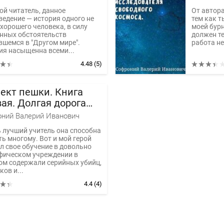
ой читатель, данное
От автора
ведение — история одного не
тем как т
хорошего человека, в силу
моей бурн
нных обстоятельств
должен те
вшемся в "Другом мире".
работа не
ия насыщенна всеми...
4.48
(5)
ект пешки. Книга
ая. Долгая дорога
ой
ний Валерий Иванович
 лучший учитель она способна
ть многому. Вот и мой герой
л свое обучение в довольно
фическом учреждении в
ом содержали серийных убийц,
ов и...
4.4
(4)