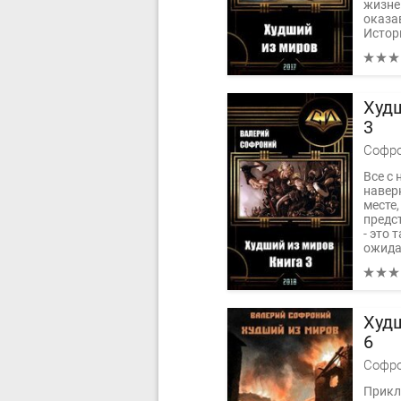
жизне
оказа
Истор
Худш
3
Софро
Все с 
навер
месте,
предс
- это 
ожида
Худш
6
Софро
Прикл