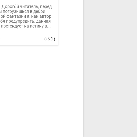
 Дорого́й читатель, перед
ы погрузишься в дебри
ой фантазии я, как автор
бя предупредить, данная
 претендует на истину в...
3.5
(1)