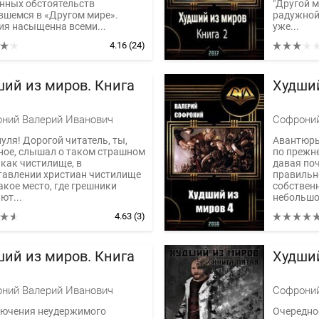
нных обстоятельств
"Другой м
вшемся в «Другом мире».
радужной 
ия насыщенна всеми...
уже...
4.16
(24)
ий из миров. Книга
Худший
ний Валерий Иванович
Софроний
нуля! Дорогой читатель, ты,
Авантюры
ное, слышал о таком страшном
по прежне
 как чистилище, в
давая по
тавлении христиан чистилище
правильн
такое место, где грешники
собственн
ют...
небольшой
4.63
(3)
ий из миров. Книга
Худший
ний Валерий Иванович
Софроний
ючения неудержимого
Очередно