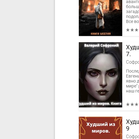
авант
больш
загад
подоп
Все во
Худш
7.
Софро
После
Евгень
явно д
мире" 
наш г
Худш
9
Софро