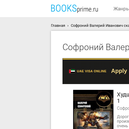
Жанр
Главная
Софроний Валерий Иванович ска
Софроний Вале
Худш
1
Софро
Дорог
произ
очень 