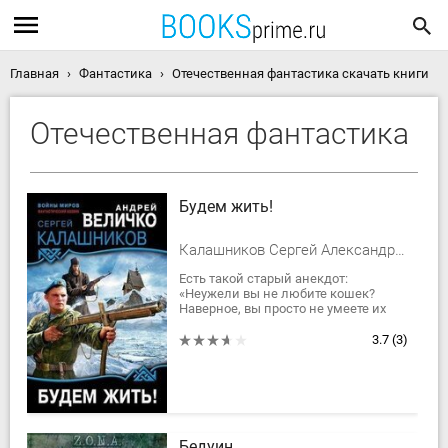
Главная
Фантастика
Отечественная фантастика скачать книги
Отечественная фантастика
Будем жить!
Калашников Сергей Александрович, Величко Андрей Феликсович
Есть такой старый анекдот:
«Неужели вы не любите кошек?
Наверное, вы просто не умеете их
готовить!» Улыбнулись? А теперь
ответьте на вопрос: «Неужели вы не
3.7
(3)
любите...
Бедуин