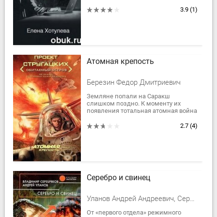
времени, она решает обратиться за
помощью к Сталину, который, по
3.9
(1)
ее...
Атомная крепость
Березин Федор Дмитриевич
Земляне попали на Саракш
слишком поздно. К моменту их
появления тотальная атомная война
стерла с поверхности десятки стран
и народов. Там, где сейчас пустыня,
2.7
(4)
когда-то...
Серебро и свинец
Уланов Андрей Андреевич, Серебряков Владимир
От «первого отдела» режимного