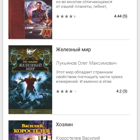
но во многом отличающемся
от нашей планеты, гибнет,
распадаясь на части, великая
империя. Довершает дело
4.44
(5)
разразившаяся мировая война:...
Железный мир
Лукьянов Олег Максимович
Этот мир обладает странным
свойством поглощать части чужих
измерений. И именно в этом
убедился Сергей Степанов, когда
поезд метро, в котором он ехал,
4.2
(3)
вдруг потерпел...
Хозяин
Коростелев Василий