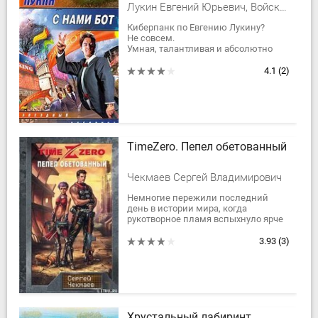
Лукин Евгений Юрьевич, Войскунский Евгений Львович
Киберпанк по Евгению Лукину?
Не совсем.
Умная, талантливая и абсолютно
безжалостная "пощечина
общественному вкусу"?
4.1
(2)
Не только.
Внешне простая история...
TimeZero. Пепел обетованный
Чекмаев Сергей Владимирович
Немногие пережили последний
день в истории мира, когда
рукотворное пламя вспыхнуло ярче
тысячи солнц. Но и те, что годы
спустя выбрались из подземных
3.93
(3)
убежищ, уже не...
Хрустальный лабиринт