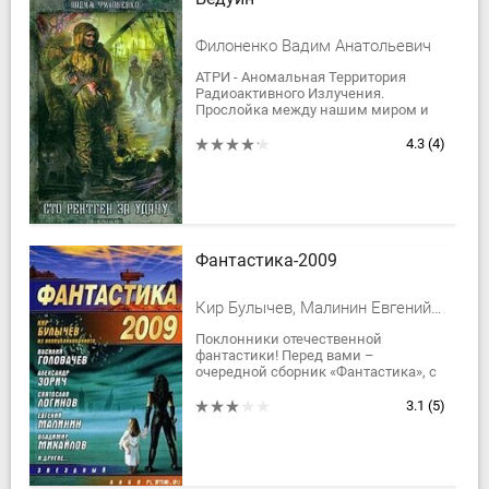
Филоненко Вадим Анатольевич
АТРИ - Аномальная Территория
Радиоактивного Излучения.
Прослойка между нашим миром и
параллельным. Самая охраняемая
государственная тайна.
4.3
(4)
Выжить в этом таежном краю на...
Фантастика-2009
Кир Булычев, Малинин Евгений Николаевич, Головачев Василий Васильевич, Логинов Святослав Владимирович, Молокин Алексей Валентинович, Тюрин Александр Владимирович, Малов Владимир Игоревич, Локхард Джордж, Макарова Л. Г., Михайлов Валентин П., Зорич Александр Владимирович, Корепанов Алексей, Трофимов А.
Поклонники отечественной
фантастики! Перед вами –
очередной сборник «Фантастика», с
неизменным успехом выходящий
уже восемь лет!В этот сборник
3.1
(5)
вошли не только новые...