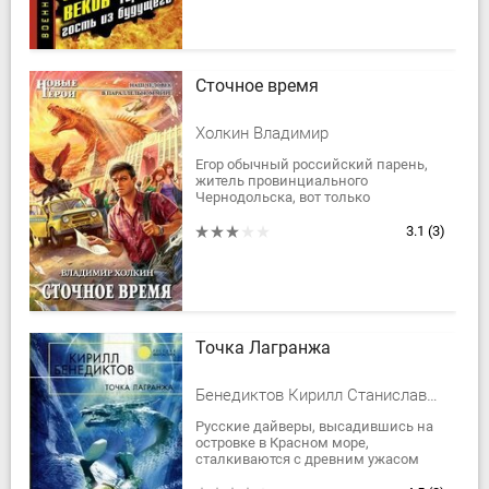
Сточное время
Холкин Владимир
Егор обычный российский парень,
житель провинциального
Чернодольска, вот только
профессия у него не совсем
обычная. Егор – контрабандист
3.1
(3)
особого рода. Благодаря...
Точка Лагранжа
Бенедиктов Кирилл Станиславович
Русские дайверы, высадившись на
островке в Красном море,
сталкиваются с древним ужасом
глубин... В волшебном королевстве