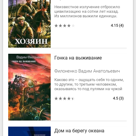
Неизвестное излучение отбросило
цивилизацию на сотни лет назад.
Из миллионов выжили единицы.
Цивилизации конец, но оружие в
арсеналах в полном порядке. Так
4.15
(4)
что...
Гонка на выживание
Филоненко Вадим Анатольевич
Каково это – ощущать себя то одним,
то другим, то третьим человеком,
оказываясь то под пулями на чужой
планете, то в камере пыток, – и при
этом точно знать, что ты не...
4.5
(3)
Дом на берегу океана