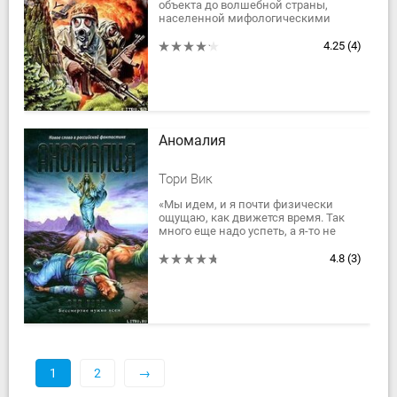
объекта до волшебной страны,
населенной мифологическими
созданиями, всего один шаг. И не
надо думать, что это шаг в психушку
4.25
(4)
– это Шаг в...
Аномалия
Тори Вик
«Мы идем, и я почти физически
ощущаю, как движется время. Так
много еще надо успеть, а я-то не
вечная. Но уверена, что все успею.
Раньше у меня была только моя
4.8
(3)
жизнь,...
1
2
→