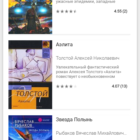
ужасные эпидемии, западные
демократии затосковали по
`сильной руке`. Отныне мировая
4.55
(2)
политика вершится...
Аэлита
Толстой Алексей Николаевич
Увлекательный фантастический
роман Алексея Толстого «Аэлита»
повествует о необыкновенном
космическом полете, о
захватывающих приключениях
4.07
(13)
путешественников на Марсе,...
Звезда Полынь
Рыбаков Вячеслав Михайлович Хольм ван Зайчик