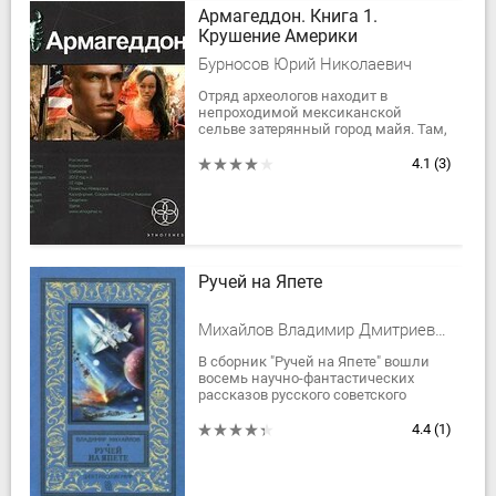
Армагеддон. Книга 1.
Крушение Америки
Бурносов Юрий Николаевич
Отряд археологов находит в
непроходимой мексиканской
сельве затерянный город майя. Там,
в древней гробнице, ученые
обнаруживают глиняный кувшин,
4.1
(3)
запечатанный воском, и...
Ручей на Япете
Михайлов Владимир Дмитриевич, Михайлов Владимир Георгиевич
В сборник "Ручей на Япете" вошли
восемь научно-фантастических
рассказов русского советского
писателя-фантаста Владимира
Михайлова и повесть "Стебелек и
4.4
(1)
два листика"....