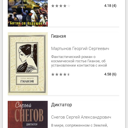
бежит в Канаду. Май 1941 г. —
Советский Союз захватывает
4.18
(4)
Дарданеллы. 10...
Гианэя
Мартынов Георгий Сергеевич
Фантастический роман о
космической гостье Гианэе, об
установлении контактов с иной
цивилизацией. Спасенной
землянами от гибели
4.58
(6)
инопланетянке предстоит пройти
множество...
Диктатор
Снегов Сергей Александрович
В мире, сопряженном с Землей,