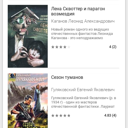
Лена Сквоттер и парагон
возмездия
Каганов Леонид Александрович
Новый роман одного из ведущих
отечественных фантастов Леонида
Каганова - это неподражаемо
изящный авторский стиль, острый
сюжет и тонкий, блистательный,
4
(2)
интеллектуальный...
Сезон туманов
Гуляковский Евгений Яковлевич
Гуляковский Евгений Яковлевич (р. в
1934 г) - один из мастеров
отечественной фантастики. Лауреат
`Аэлиты` - старейшей отечественной
премии, присуждаемой за вклад в...
4.83
(4)