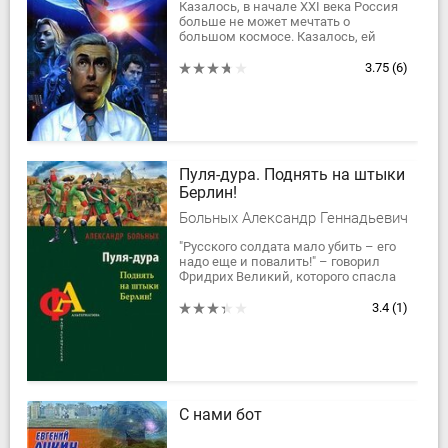
Казалось, в начале XXI века Россия
больше не может мечтать о
большом космосе. Казалось, ей
навсегда придется проститься с
амбициями великой космической
3.75
(6)
державы. Однако...
Пуля-дура. Поднять на штыки
Берлин!
Больных Александр Геннадьевич
"Русского солдата мало убить – его
надо еще и повалить!" – говорил
Фридрих Великий, которого спасла
от полного разгрома в войне против
России лишь внезапная кончина...
3.4
(1)
С нами бот