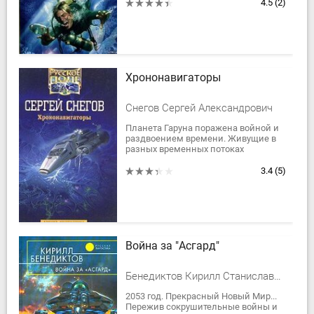
осуществляется военный проект на
4.5
(2)
основе...
Хрононавигаторы
Снегов Сергей Александрович
Планета Гаруна поражена войной и
раздвоением времени. Живущие в
разных временных потоках
населяющие её расы отчаянно
бьются за единственную реальную
3.4
(5)
ценность - время....
Война за "Асгард"
Бенедиктов Кирилл Станиславович
2053 год. Прекрасный Новый Мир...
Пережив сокрушительные войны и