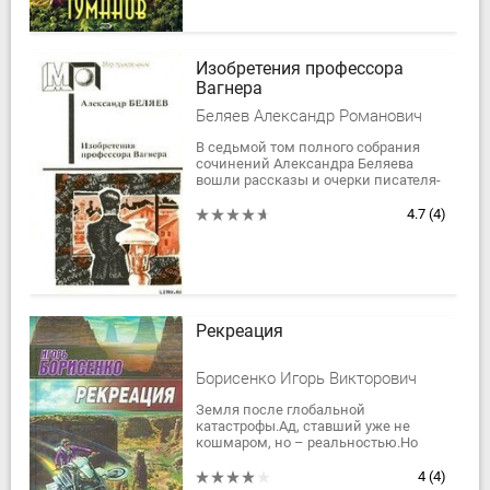
Изобретения профессора
Вагнера
Беляев Александр Романович
В седьмой том полного собрания
сочинений Александра Беляева
вошли рассказы и очерки писателя-
фантаста, в том числе знаменитый
цикл остросюжетных новелл о
4.7
(4)
профессоре...
Рекреация
Борисенко Игорь Викторович
Земля после глобальной
катастрофы.Ад, ставший уже не
кошмаром, но – реальностью.Но
теперь, в агонии и бреду
бесконечных войн, которые упорно
4
(4)