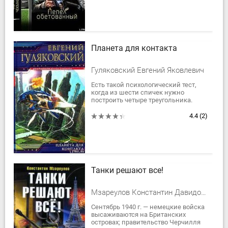
радиоактивное...
Планета для контакта
Гуляковский Евгений Яковлевич
Есть такой психологический тест,
когда из шести спичек нужно
построить четыре треугольника.
Чтобы решить эту задачу нужно
преодолеть стереотипы и уйти из
4.4
(2)
плоскости в...
Танки решают все!
Мзареулов Константин Давидович
Сентябрь 1940 г. — немецкие войска
высаживаются на Британских
островах; правительство Черчилля