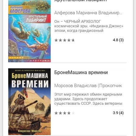
Алферова Марианна Владимировна
Он – ЧЕРНЫЙ АРХЕОЛОГ
космической эры. «Индиана Джонс»
эпохи, когда грандиозный
технологический скачок вынес
корабли землян в открытый космос.
4.8
(3)
«Расхититель...
БронеМашина времени
Морозов Владислав (Прокопчик
Этот мир пережил обмен ядерными
ударами. Здесь продолжает
существовать СССР. Здесь ветераны
бесконечных войн уже не помнят,
когда и по чьей вине они начались…
3.9
(4)
Но даже...