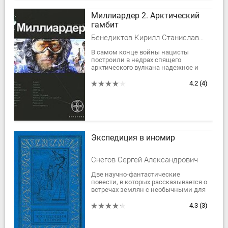
Миллиардер 2. Арктический
гамбит
Бенедиктов Кирилл Станиславович, Елена Кондратьева
В самом конце войны нацисты
построили в недрах спящего
арктического вулкана надежное и
скрытое от посторонних глаз
убежище - колонию Туле.
4.2
(4)
Пророчество гласит, что рано...
Экспедиция в иномир
Снегов Сергей Александрович
Две научно-фантастические
повести, в которых рассказывается о
встречах землян с необычными для
них явлениями и обитателями иных
миров, о морали и
4.3
(3)
взаимоотношениях людей...