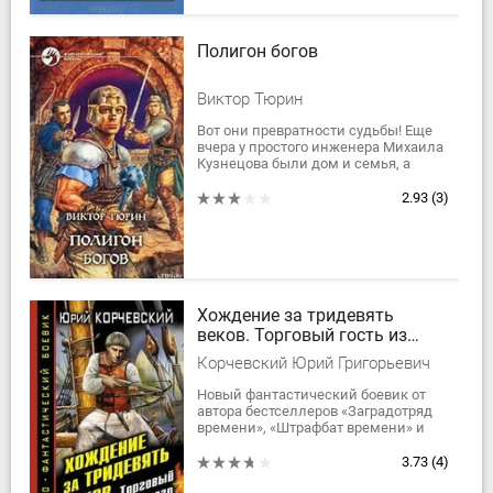
Полигон богов
Виктор Тюрин
Вот они превратности судьбы! Еще
вчера у простого инженера Михаила
Кузнецова были дом и семья, а
сегодня дверь в прежнюю жизнь
перед ним захлопнулась.
2.93
(3)
Отдавшись на волю...
Хождение за тридевять
веков. Торговый гость из
будущего
Корчевский Юрий Григорьевич
Новый фантастический боевик от
автора бестселлеров «Заградотряд
времени», «Штрафбат времени» и
«Штурман подплава»! Пришелец из
будущего сплавляется вниз по
3.73
(4)
течению...