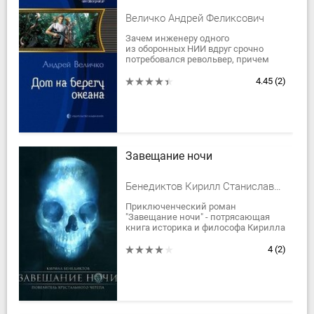
Величко Андрей Феликсович
Зачем инженеру одного
из оборонных НИИ вдруг срочно
потребовался револьвер, причем
заряженный? А кроме него – топор,
палатка, большая летающая модель
4.45
(2)
с телекамерой...
Завещание ночи
Бенедиктов Кирилл Станиславович
Приключенческий роман
"Завещание ночи" - потрясающая
книга историка и философа Кирилла
Бенедиктова.
"Подлинный талант Бенедиктова -
4
(2)
видеть тайную суть современных...