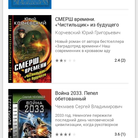
СМЕРШ времени.
«Чистильщик» из будущего
Корчевский Юрий Григорьевич
Новый роман от автора бестселлера
«Заградотряд времени»! Наш
современник в кровавом аду
Великой Отечественной. Как
выжить, заснув в XXI веке, а
2.4
(2)
проснувшись летом...
Война 2033. Пепел
обетованный
Чекмаев Сергей Владимирович
2033 год. Немногие пережили
последний день человеческой
цивилизации, когда рукотворное
пламя вспыхнуло «ярче тысячи
солнц» и вся Земля превратилась в
3.6
(1)