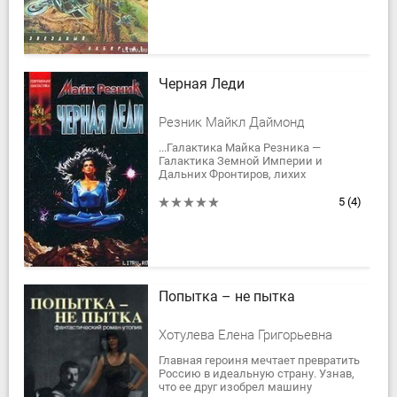
продолжают вести оставшиеся...
Черная Леди
Резник Майкл Даймонд
...Галактика Майка Резника —
Галактика Земной Империи и
Дальних Фронтиров, лихих
звездолетчиков и отчаянных
авантюристов, «благородных
5
(4)
бандитов» — и умных, циничных...
Попытка – не пытка
Хотулева Елена Григорьевна
Главная героиня мечтает превратить
Россию в идеальную страну. Узнав,
что ее друг изобрел машину