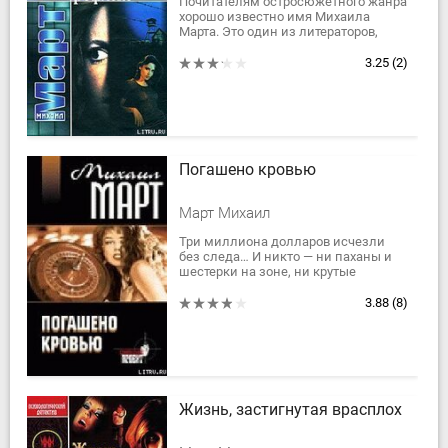
Почитателям остросюжетного жанра
хорошо известно имя Михаила
Марта. Это один из литераторов,
работающий без скидок на жанр. Он
точен, разнообразен, динамичен и
3.25
(2)
не лишен...
Погашено кровью
Март Михаил
Три миллиона долларов исчезли
без следа… И никто — ни паханы и
шестерки на зоне, ни крутые
авторитеты в столице, ни
внедренные в банду фээсбэшники,
3.88
(8)
ни продажные...
Жизнь, застигнутая врасплох