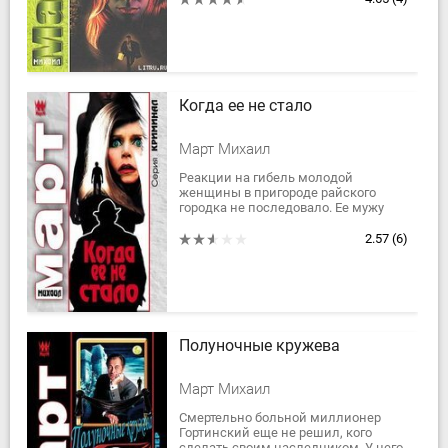
из...
Когда ее не стало
Март Михаил
Реакции на гибель молодой
женщины в пригороде райского
городка не последовало. Ее мужу
чудом удалось выжить, но он ничего
не помнил. Любое убийство
2.57
(6)
сопровождается...
Полуночные кружева
Март Михаил
Смертельно больной миллионер
Гортинский еще не решил, кого
сделать своим наследником. У него