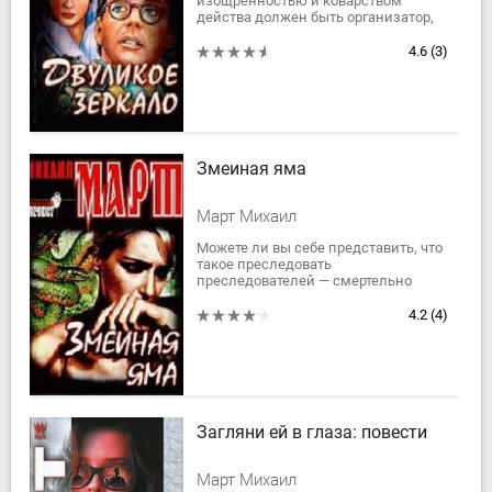
изощренностью и коварством
действа должен быть организатор,
«режиссер», «сценарист»,
заставивший всех балансировать на
4.6
(3)
краю бездны между...
Змеиная яма
Март Михаил
Можете ли вы себе представить, что
такое преследовать
преследователей — смертельно
опасных, безжалостных, одержимых
фанатиков? А если к тому же внутри
4.2
(4)
стана врага...
Загляни ей в глаза: повести
Март Михаил