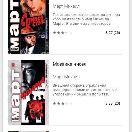
Март Михаил
Почитателям остросюжетного жанра
хорошо известно имя Михаила
Марта. Это один из литераторов,
работающий без скидок на жанр.Он
точен, разнообразен, динамичен и
3.27
(26)
не лишен...
Мозаика чисел
Март Михаил
Внешняя сторона ограбления
выглядела примитивно: оголтелые
уголовнички решили попытать
счастья, и у них это получилось.
Пятнадцать миллионов долларов
3.33
(20)
как сквозь землю...