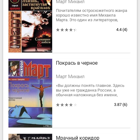
Март Михаил
Почитателям остросюжетного жанра
хорошо известно имя Михаила
Марта. Это один из литераторов,
работающий без скидок на жанр. Он
точен, разнообразен, динамичен и
4.4
(4)
не лишен...
Покрась в черное
Март Михаил
«Вы должны понять главное. Здесь
вы уже не гражданка России, а
обычная наложница без имени,
рода и племени. Если вы будете
правильно себя вести, после
3.87
(6)
выполнения главной...
Мрачный коридор