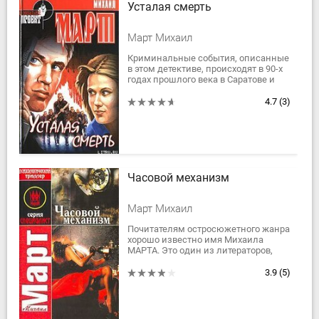
Усталая смерть
Март Михаил
Криминальные события, описанные
в этом детективе, происходят в 90-х
годах прошлого века в Саратове и
Москве. Наркодельцы
прокладывают путь для сбыта
4.7
(3)
своего товара между...
Часовой механизм
Март Михаил
Почитателям остросюжетного жанра
хорошо известно имя Михаила
МАРТА. Это один из литераторов,
работающих без скидок на жанр. Он
точен, разнообразен, динамичен и
3.9
(5)
не лишен...