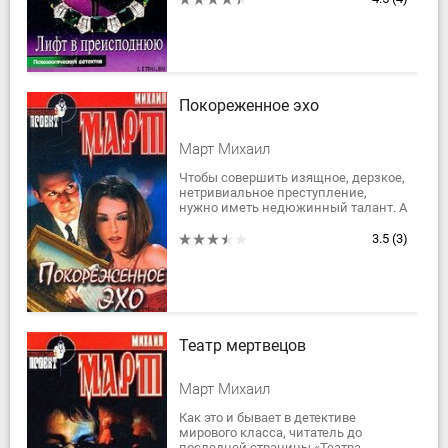
замка. Можно...
Покореженное эхо
Март Михаил
Чтобы совершить изящное, дерзкое,
нетривиальное преступление,
нужно иметь недюжинный талант. А
если его нет, можно
воспользоваться чужими идеями,
3.5
(3)
особенно когда они...
Театр мертвецов
Март Михаил
Как это и бывает в детективе
мирового класса, читатель до
последней страницы «Театра