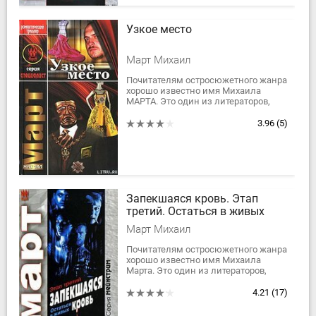
Узкое место
Март Михаил
Почитателям остросюжетного жанра
хорошо известно имя Михаила
МАРТА. Это один из литераторов,
работающий без скидок на жанр. Он
точен, разнообразен, динамичен и
3.96
(5)
не лишен...
Запекшаяся кровь. Этап
третий. Остаться в живых
Март Михаил
Почитателям остросюжетного жанра
хорошо известно имя Михаила
Марта. Это один из литераторов,
работающий без скидок на жанр. Он
точен, разнообразен, динамичен и
4.21
(17)
не лишен...