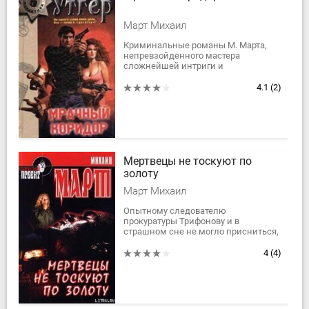
Март Михаил
Криминальные романы М. Марта,
непревзойденного мастера
сложнейшей интриги и
непредсказуемого сюжета, давно и
прочно завоевали читательский
4.1
(2)
интерес и стали бестселлерами....
Мертвецы не тоскуют по
золоту
Март Михаил
Опытному следователю
прокуратуры Трифонову и в
страшном сне не могло присниться,
что дело о самоубийстве в
престижном пригороде Санкт-
4
(4)
Петербурга вернет его к таким...