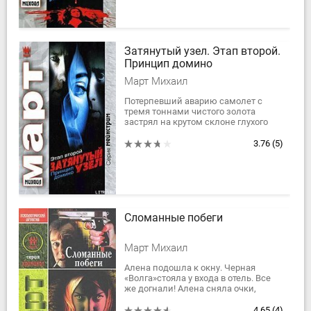
Затянутый узел. Этап второй.
Принцип домино
Март Михаил
Потерпевший аварию самолет с
тремя тоннами чистого золота
застрял на крутом склоне глухого
таежного участка, где не ступала
нога чеовека. На поиски бесценного
3.76
(5)
груза...
Сломанные побеги
Март Михаил
Алена подошла к окну. Черная
«Волга»стояла у входа в отель. Все
же догнали! Алена сняла очки,
парик и бросила их в урну. Серое
платье полетело в чей-то шкафчик, а
4.65
(4)