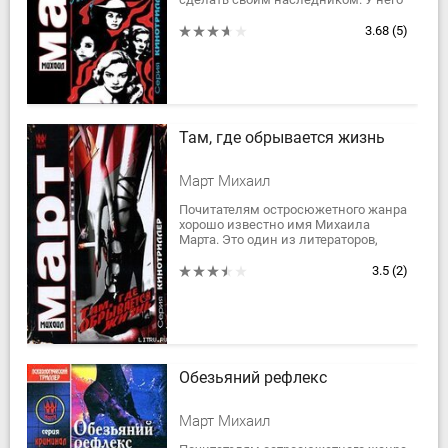
нет детей, нет друзей, а самыми
близкими ему людьми оказываются
3.68
(5)
бывшие...
Там, где обрывается жизнь
Март Михаил
Почитателям остросюжетного жанра
хорошо известно имя Михаила
Марта. Это один из литераторов,
работающий без скидок на жанр. Он
точен, разнообразен, динамичен и
3.5
(2)
не лишен...
Обезьяний рефлекс
Март Михаил