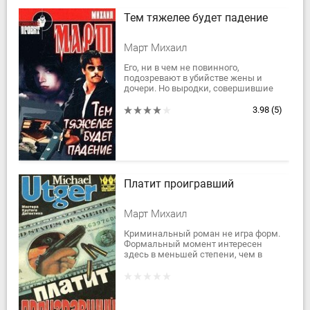
Тем тяжелее будет падение
Март Михаил
Его, ни в чем не повинного,
подозревают в убийстве жены и
дочери. Но выродки, совершившие
преступление, не подозревают,
какого жестокого, расчетливого и
3.98
(5)
хитрого зверя...
Платит проигравший
Март Михаил
Криминальный роман не игра форм.
Формальный момент интересен
здесь в меньшей степени, чем в
драме или стихах. Ни один
разумный человек не читает
детектив так, как...