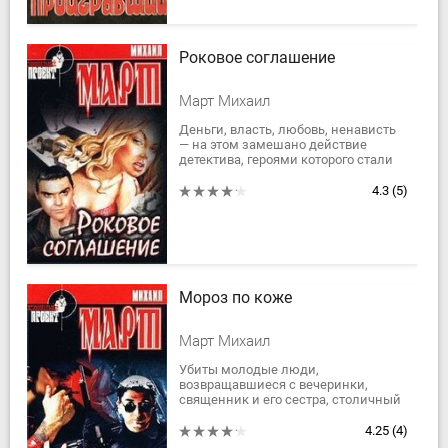
Роковое соглашение
Март Михаил
Деньги, власть, любовь, ненависть
— на этом замешано действие
детектива, героями которого стали
самые разные люди — от западных
торговцев антиквариатом и
4.3
(5)
сотрудников ФСБ...
Мороз по коже
Март Михаил
Убиты молодые люди,
возвращавшиеся с вечеринки,
священник и его сестра, столичный
журналист, расстрелян пост ГИБДД
на одном из пригородных шоссе. И
4.25
(4)
ни одного свидетеля!...