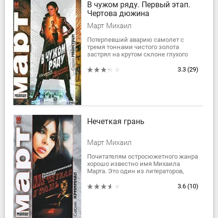
В чужом ряду. Первый этап.
Чертова дюжина
Март Михаил
Потерпевший аварию самолет с
тремя тоннами чистого золота
застрял на крутом склоне глухого
таежного участка, где не ступала
нога человека. На поиски
3.3
(29)
бесценного груза...
Нечеткая грань
Март Михаил
Почитателям остросюжетного жанра
хорошо известно имя Михаила
Марта. Это один из литераторов,
работающий без скидок на жанр. Он
точен, разнообразен, динамичен и
3.6
(10)
не лишен...