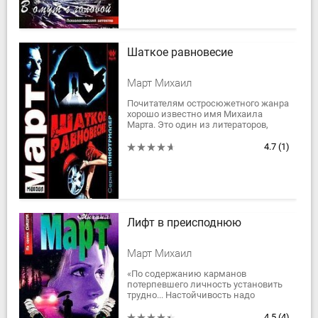
Шаткое равновесие
Март Михаил
Почитателям остросюжетного жанра
хорошо известно имя Михаила
Марта. Это один из литераторов,
работающий без скидок на жанр.
Он точен, разнообразен, динамичен
4.7
(1)
и...
Лифт в преисподнюю
Март Михаил
«По содержанию карманов
потерпевшего личность установить
трудно... Настойчивость надо
проявить. Ключи от квартиры.
Связка. Но один ключ от навесного
4.5
(4)