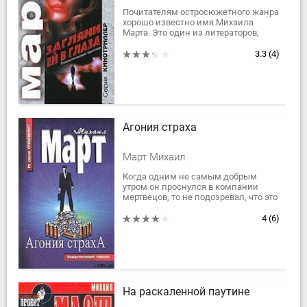
Почитателям остросюжетного жанра
хорошо известно имя Михаила
Марта. Это один из литераторов,
работающий без скидок на жанр. Он
точен, разнообразен, динамичен и
3.3
(4)
не лишен...
Агония страха
Март Михаил
Когда одним не самым добрым
утром он проснулся в компании
мертвецов, то не подозревал, что это
ерунда по сравнению с тем, из чего
ему придется выпутываться.
4
(6)
Бандиты,...
На раскаленной паутине