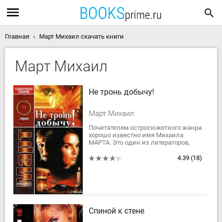
Главная
Март Михаил скачать книги
Март Михаил
Не тронь добычу!
Март Михаил
Почитателям остросюжетного жанра
хорошо известно имя Михаила
МАРТА. Это один из литераторов,
работающих без скидок на жанр. Он
точен, разнообразен, динамичен и
4.39
(18)
не лишен...
Спиной к стене