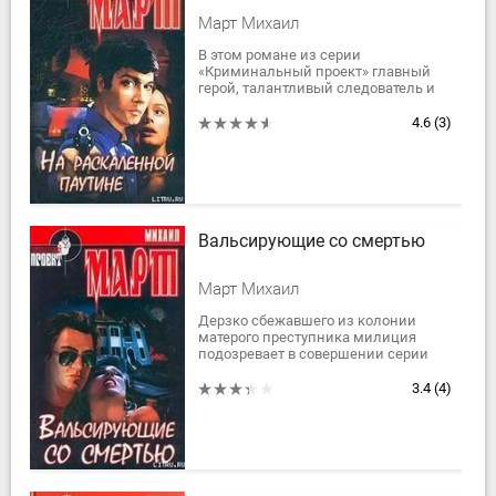
Март Михаил
В этом романе из серии
«Криминальный проект» главный
герой, талантливый следователь и
бесшабашный искатель
приключений Вадим Журавлев,
4.6
(3)
приехав в Сочи, вынужден...
Вальсирующие со смертью
Март Михаил
Дерзко сбежавшего из колонии
матерого преступника милиция
подозревает в совершении серии
кошмарных убийств, а мафия - в
краже огромной суммы денег. Но он,
3.4
(4)
как волк не...