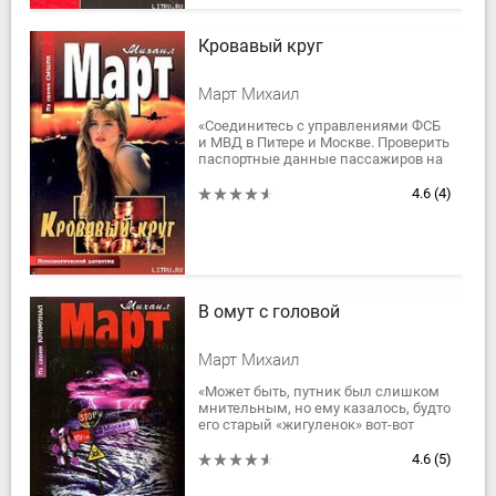
Кровавый круг
Март Михаил
«Соединитесь с управлениями ФСБ
и МВД в Питере и Москве. Проверить
паспортные данные пассажиров на
соответствие. Второе. Список всех
объявленных в розыск за
4.6
(4)
последние...
В омут с головой
Март Михаил
«Может быть, путник был слишком
мнительным, но ему казалось, будто
его старый «жигуленок» вот-вот
развалится на куски. Если так, то
цели своей он не достигнет, да и...
4.6
(5)