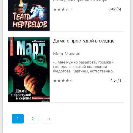
мертвецов» ни за что не узнает, кто
был «режиссером-постановщиком»
3.42
(6)
чудовищных — по...
Дама с простудой в сердце
Март Михаил
«…Мне нужно разыграть громкий
скандал с кражей коллекции
Федотова. Картины, естественно,
никто не найдет. Все это должно
произойти, когда я буду находиться
4.5
(4)
в Канаде. На...
1
2
→