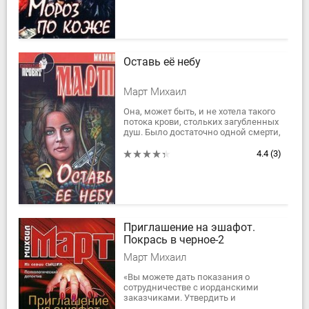
Оставь её небу
Март Михаил
Она, может быть, и не хотела такого
потока крови, стольких загубленных
душ. Было достаточно одной смерти,
и она, как ей казалось, станет
владелицей несметных сокровищ....
4.4
(3)
Приглашение на эшафот.
Покрась в черное-2
Март Михаил
«Вы можете дать показания о
сотрудничестве с иорданскими
заказчиками. Утвердить и
завизировать список женщин,