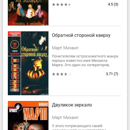
переправленных в Иорданию,
4.5
(3)
включая кордебалет, которым...
Обратной стороной кверху
Март Михаил
Почитателям остросюжетного жанра
хорошо известно имя Михаила
Марта. Это один из литераторов,
работающий без скидок на жанр. Он
точен, разнообразен, динамичен и
3.71
(7)
не лишен...
Двуликое зеркало
Март Михаил
У этого потрясающего своей