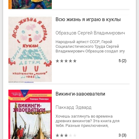
Всю жизнь я играю в куклы
Образцов Сергей Владимирович
Народный артист СССР, Герой
Социалистического Труда Сергей
Владимирович Образцов создал эту
книжку-альбом для детей. Сергей
Владимирович является и автором,
5
(2)
и...
Викинги-завоеватели
Паккард Эдвард
Хочешь заглянуть во времена
древних викингов? Эта книга для
тебя. Разные приключения,
участником которых будешь ты,
ждут тебя на страницах этой книги-
3
(3)