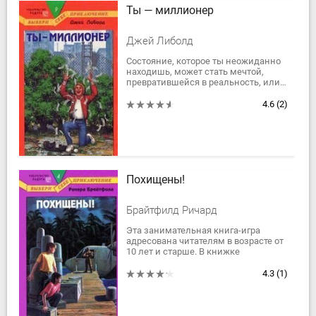
Ты — миллионер
Джей Либолд
Состояние, которое ты неожиданно
находишь, может стать мечтой,
превратившейся в реальность, или…
кошмаром! Что с тобой будет
дальше? Вот это как раз целиком и
4.6
(2)
полностью...
Похищены!
Брайтфилд Ричард
Эта занимательная книга-игра
адресована читателям в возрасте от
10 лет и старше. В книжке
множество вариантов действия.
Читателю предстоит сделать массу
4.3
(1)
ходов,...