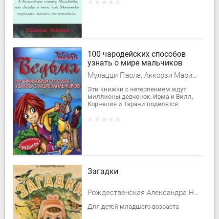
– запомнить произношение
английских слов. Все,...
100 чародейских способов
узнать о мире мальчиков
Мулацци Паола, Аккорзи Марианжела, Боско Марко, Валентини Массимилиано
Эти книжки с нетерпением ждут
миллионы девчонок. Ирма и Вилл,
Корнелия и Тарани поделятся
своими чародейскими секретами.
Кроме того, в книгах есть тесты,
советы и...
Загадки
Рождественская Александра Николаевна
Для детей младшего возраста