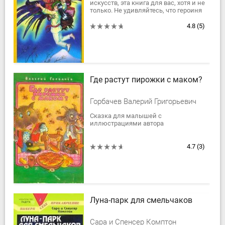
искусств, эта книга для вас, хотя и не
только. Не удивляйтесь, что героиня
этой книги — девочка, ведь в Японии
боевыми искусствами...
4.8
(5)
Где растут пирожки с маком?
Горбачев Валерий Григорьевич
Сказка для малышей с
иллюстрациями автора
4.7
(3)
Луна-парк для смельчаков
Сара и Спенсер Комптон