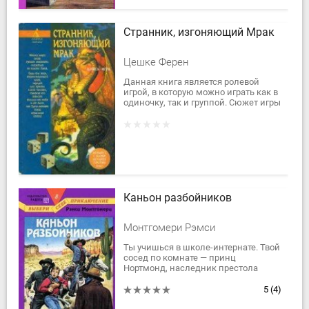
Странник, изгоняющий Мрак
Цешке Ферен
Данная книга является ролевой
игрой, в которую можно играть как в
одиночку, так и группой. Сюжет игры
оригинален. Правила и
математическое обеспечение
специально...
Каньон разбойников
Монтгомери Рэмси
Ты учишься в школе-интернате. Твой
сосед по комнате — принц
Нортмонд, наследник престола
Аггара, — бесследно исчез, и ты
отправляешься на его поиски. Судя
5
(4)
по всему,...