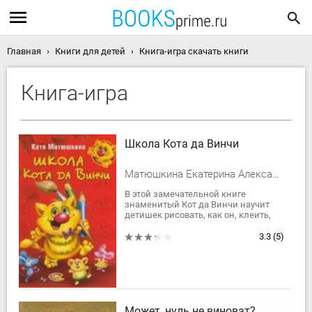
Главная
Книги для детей
Книга-игра скачать книги
Книга-игра
Школа Кота да Винчи
Матюшкина Екатерина Александровна
В этой замечательной книге
знаменитый Кот да Винчи научит
детишек рисовать, как он, клеить,
как суперклей, вырезать, как
суперножницы и шифровать, как
3.3
(5)
суперсыщик. Дети...
Может, нуль не виноват?