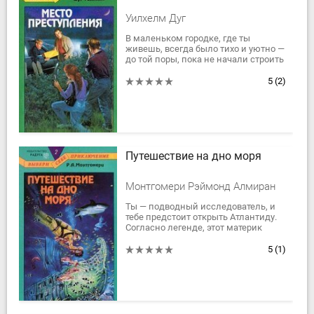
Уилхелм Дуг
В маленьком городке, где ты
живешь, всегда было тихо и уютно —
до той поры, пока не начали строить
современный торговый центр.
Поначалу ты вместе со всеми
5
(2)
радовался...
Путешествие на дно моря
Монтгомери Рэймонд Алмиран
Ты — подводный исследователь, и
тебе предстоит открыть Атлантиду.
Согласно легенде, этот материк
ушел под воду много тысячелетий
назад. Какие приключения ждут
5
(1)
тебя на...