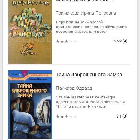
Токмакова Ирина Петровна
Перу Ирины Токмаковой
принадлежит несколько обучающих
повестей-сказок для детей
дошкольного и младшего школьного
возраста. Эти веселые учебники в
3.22
(9)
увлекательной форме...
Тайна Заброшенного Замка
Паккард Эдвард
Эта занимательная книга-игра
адресована читателям в возрасте от
10 лет и старше. В книжке
множество вариантов действия.
Читателю предстоит сделать массу
3.1
(3)
ходов, прежде...