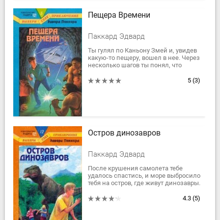
Пещера Времени
Паккард Эдвард
Ты гулял по Каньону Змей и, увидев
какую-то пещеру, вошел в нее. Через
несколько шагов ты понял, что
заблудился. Как же быть? Перед
тобой два тоннеля: один...
5
(3)
Остров динозавров
Паккард Эдвард
После крушения самолета тебе
удалось спастись, и море выбросило
тебя на остров, где живут динозавры.
Эти доисторические животные
появились там благодаря...
4.3
(5)