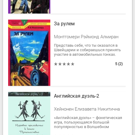
За рулем
Монтгомери Рэймонд Алмиран
Представь себе, что ты оказался в
Швейцарии и собираешься принять
участие в автомобильных гонках.
Вот-вот исполнится твоя давнишняя
мечта! Но ты замечаешь, что какие-
5
(2)
то...
Английская дуэль-2
Хейнонен Елизавета Никитична
«Английская дуэль» – фонетическая
игра, пользующаяся большой
популярностью в Волшебном
королевстве грамотности. Цель игры