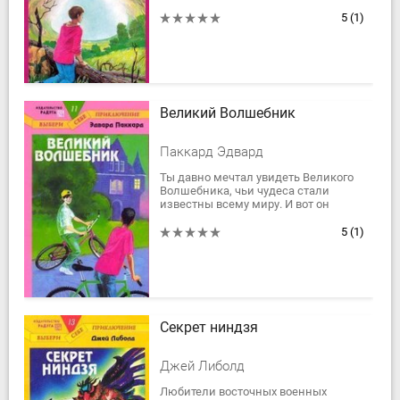
Время, которое ты проводишь на
Соколиной горе, пролетает
5
(1)
незаметно, так, словно...
Великий Волшебник
Паккард Эдвард
Ты давно мечтал увидеть Великого
Волшебника, чьи чудеса стали
известны всему миру. И вот он
приезжает в городок, где ты живешь!
Ты решаешь проникнуть к нему в
5
(1)
дом и...
Секрет ниндзя
Джей Либолд
Любители восточных военных