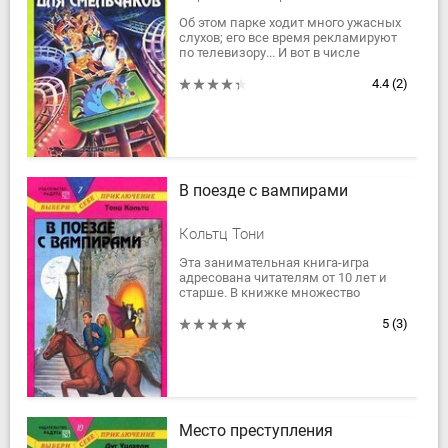
Об этом парке ходит много ужасных
слухов; его все время рекламируют
по телевизору... И вот в числе
четырех счастливчиков ты
получаешь бесплатный билет в
4.4
(2)
Луна-парк. Еще до...
В поезде с вампирами
Кольтц Тони
Эта занимательная книга-игра
адресована читателям от 10 лет и
старше. В книжке множество
вариантов действия. Читателю
предстоит сделать массу ходов,
5
(3)
прежде чем он...
Место преступления