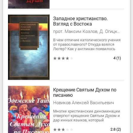
Западное христианство.
Взгляд с Востока
прот. Максим Козлов, Д. Огицкий
В чем отличие католического учения
от православного? Откуда взялся
Лютер? Как у англикан появилось
женское священство? На эти и
многие другие вопросы в своей
4
(1)
книге...
Крещение Святым Духом по
писанию
Новиков Алексей Васильевич
Многие христианские диноминации
отвергют крещение Святым Духом и
дар инных языков, который
сопровождает крещаемых и пишут
об этом в совей литертуре. Хотя о
2.8
(2)