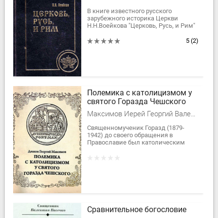
В книге известного русского
зарубежного историка Церкви
Н.Н.Воейкова "Церковь, Русь, и Рим"
дано подробнейшее исследование
истоков, разрыва и дальнейшей
5
(2)
судьбы...
Полемика с католицизмом у
святого Горазда Чешского
Максимов Иерей Георгий Валерьевич
Священномученик Горазд (1879-
1942) до своего обращения в
Православие был католическим
священником, о после обращения
привел к истинной вере множество
чехов....
Сравнительное богословие