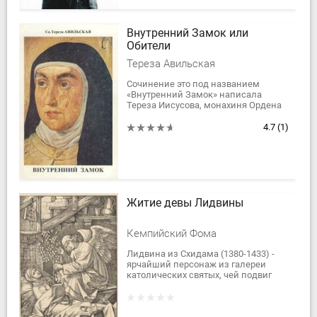
Внутренний Замок или
Обители
Тереза Авильская
Сочинение это под названием
«Внутренний Замок» написала
Тереза Иисусова, монахиня Ордена
Кармильской Пресвятой
Богородицы, для своих сестер и
4.7
(1)
духовных дочерей, босоногих...
Житие девы Лидвины
Кемпийский Фома
Лидвина из Схидама (1380-1433) -
ярчайший персонаж из галереи
католических святых, чей подвиг
заключался в смиренном
перенесении страданий. Жизни
прикованной к постели...