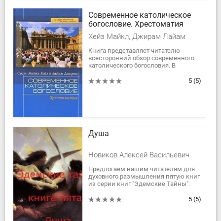
Современное католическое
богословие. Хрестоматия
Хейз Майкл, Джирам Лайам
Книга представляет читателю
всесторонний обзор современного
католического богословия. В
хрестоматию включены ключевые
тексты крупнейших современных
5
(5)
богословов по шести...
Душа
Новиков Алексей Васильевич
Предлогаем нашим читателям для
духовного размышления пятую книг
из серии книг "Эдемские Тайны".
Мы предлогаем ее тем читатетлям,
которые ознакомились прежде
5
(5)
всего с...