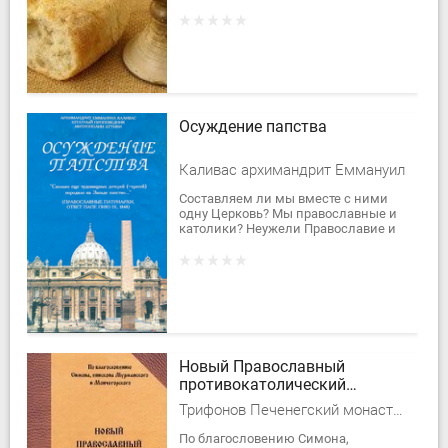
так ли это, может оно является для
нас буквальным понимаем жерты ?
Осуждение папства
Каливас архимандрит Еммануил
Составляем ли мы вместе с ними
одну Церковь? Мы православные и
католики? Неужели Православие и
Католицизм суть два легких одного
тела Церкви Христовой?...
Новый Православный
противокатолический
катехизис
Трифонов Печенегский монастырь
По благословению Симона,