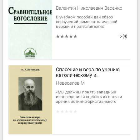
Валентин Николаевич Васечко
В учебном пособии дан обзор
вероучений римо-католической
церкви и протестантских
исповеданий, рассматриваются
проблемы отношения Православия...
5
(4)
Спасение и вера по учению
католическому и
протестантскому
Новоселов М
«Мы должны понять западные
исповедания и оценить их с точки
зрения истинно-христианского
учения. Говоря, что нужно понять их,
мы отчасти определяем и самый
метод...