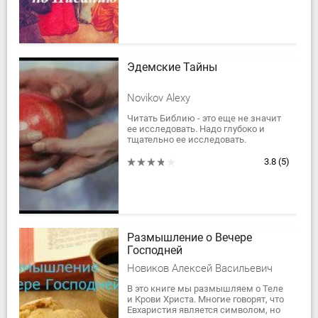
крещении...
Эдемские Тайны
Novikov Alexy
Читать Библию - это еще не значит
ее исследовать. Надо глубоко и
тщательно ее исследовать.
Разбирать одно место Священного
Писания и соединять его с другими
3.8
(5)
местами из...
Размышление о Вечере
Господней
Новиков Алексей Васильевич
В это книге мы размышляем о Теле
и Крови Христа. Многие говорят, что
Евхаристия является символом, но