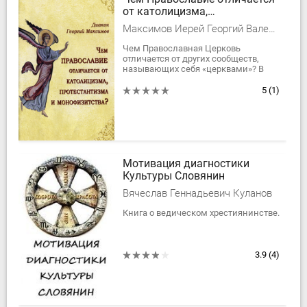
от католицизма,
протестантизма и
Максимов Иерей Георгий Валерьевич
монофизитства?
Чем Православная Церковь
отличается от других сообществ,
называющих себя «церквами»? В
этой брошюре коротко и просто
изложены основные отличия
5
(1)
Православия от...
Мотивация диагностики
Культуры Словянин
Вячеслав Геннадьевич Куланов
Книга о ведическом хрестиянинстве.
3.9
(4)