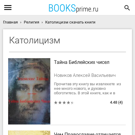
Главная
Религия
Католицизм скачать книги
Католицизм
Тайна Библейских чисел
Новиков Алексей Васильевич
Прочитав эту книгу вы извлекете из
нее много нового, и духовно
обоготитесь. В этой книге, как и в
первойй части раскрываются
подлинные действия Бога и
4.48
(4)
диавола в Эдеме...
Чем Православие отличается