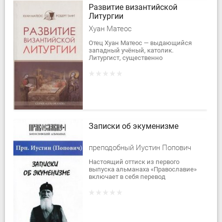
Развитие византийской
Литургии
Хуан Матеос
Отец Хуан Матеос — выдающийся
западный учёный, католик.
Литургист, существенно
повлиявший на развитие
литургической науки в
католическом мире. Известен во
всём мире...
Записки об экуменизме
преподобный Иустин Попович
Настоящий оттиск из первого
выпуска альманаха «Православие»
включает в себя перевод
новооткрытых текстов преподобного
Иустина (Поповича), озаглавленных
сербским издателем...