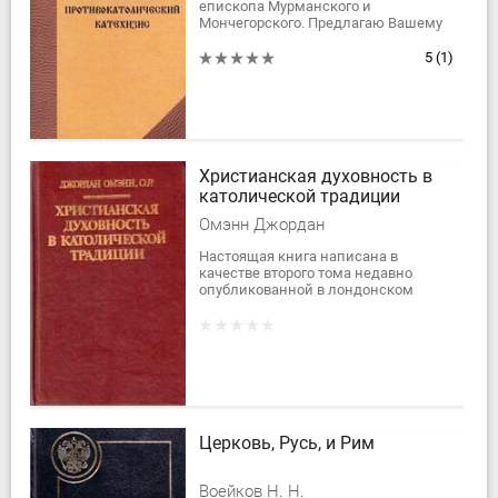
епископа Мурманского и
Мончегорского. Предлагаю Вашему
вниманию основные отличительные
особенности современного римо–
5
(1)
католичества, возникшие в...
Христианская духовность в
католической традиции
Омэнн Джордан
Настоящая книга написана в
качестве второго тома недавно
опубликованной в лондонском
издательстве Sheed & Ward книги
Spiritual Theology (Мистическое
богословие). В...
Церковь, Русь, и Рим
Воейков Н. Н.