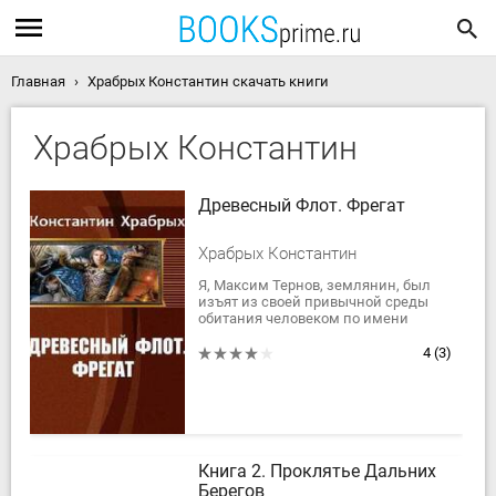
Главная
Храбрых Константин скачать книги
Храбрых Константин
Древесный Флот. Фрегат
Храбрых Константин
Я, Максим Тернов, землянин, был
изъят из своей привычной среды
обитания человеком по имени
Дейра-Вал-Кром, который является
пиратом и за чью голову назначена
4
(3)
весьма...
Книга 2. Проклятье Дальних
Берегов