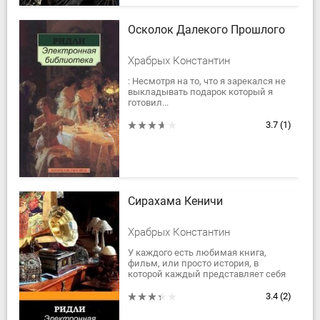
Осколок Далекого Прошлого
Храбрых Константин
: Несмотря на то, что я зарекался не
выкладывать подарок который я
готовил...
3.7
(1)
Сирахама Кеничи
Храбрых Константин
У каждого есть любимая книга,
фильм, или просто история, в
которой каждый представляет себя
на месте главного героя способного
решить все проблемы, пройти
3.4
(2)
огонь,...