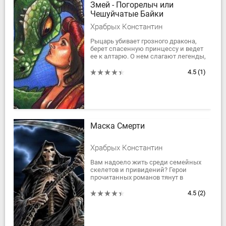
Змей - Погорелыч или
Чешуйчатые Байки
Храбрых Константин
Рыцарь убивает грозного дракона,
берет спасенную принцессу и ведет
ее к алтарю. О нем слагают легенды,
его приглашают на званые пиры,
дабы он поведал о своем подвиге....
4.5
(1)
Маска Смерти
Храбрых Константин
Вам надоело жить среди семейных
скелетов и привидений? Герои
прочитанных романов тянут в
сторону приключений? Посмотреть
близкий и одновременно далекий
4.5
(2)
мир живых....