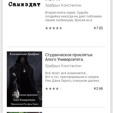
Храбрых Константин
Вторая книга серии. Судьба-
злодейка никогда не дает поблажек
своим любимцам, бросая их в
самую гущу событий и
неприятностей: подземные
4.7
(2)
гоблины, сверкающие золотые
города...
Студенческое проклятье
Алого Университета.
Храбрых Константин
Всё течёт, всё изменяется...
Вот и тут, приговорившие к смерти
Рин Дана Серого, слишком далеко
продвинувшегося в изучении
Тёмных Искусств, инквизиторы,
4.2
(4)
как...