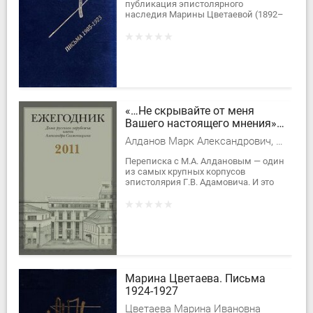
публикация эпистолярного
наследия Марины Цветаевой (1892–
1941). В книгу включены письма
поэта за 1905–1923 гг....
«…Не скрывайте от меня
Вашего настоящего мнения»:
Переписка Г.В. Адамовича с
Алданов Марк Александрович, Адамович Георгий Викторович
М.А. Алдановым
Переписка с М.А. Алдановым — один
из самых крупных корпусов
эпистолярия Г.В. Адамовича. И это
при том, что сохранились лишь
письма послевоенного периода.
Познакомились...
Марина Цветаева. Письма
1924-1927
Цветаева Марина Ивановна