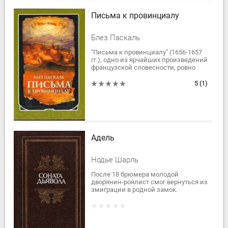
Письма к провинциалу
Блез Паскаль
"Письма к провинциалу" (1656-1657
гг.), одно из ярчайших произведений
французской словесности, ровно
столетие были практически
недоступны русскому читателю....
5
(1)
Адель
Нодье Шарль
После 18 брюмера молодой
дворянин-роялист смог вернуться из
эмиграции в родной замок.
Возобновляя знакомство с
соседями, он повстречал Адель —
бедную сироту,...