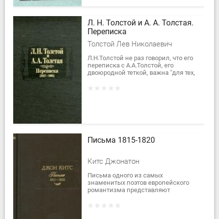
Л. Н. Толстой и А. А. Толстая.
Переписка
Толстой Лев Николаевич
Л.Н.Толстой не раз говорил, что его
переписка с А.А.Толстой, его
двоюродной теткой, важна "для тех,
кому может быть интересна" его
личность. События яснополянской...
Письма 1815-1820
Китс Джонатон
Письма одного из самых
знаменитых поэтов европейского
романтизма представляют
немаловажный литературный и
исторический интерес. Они являют
собой редкий пример...