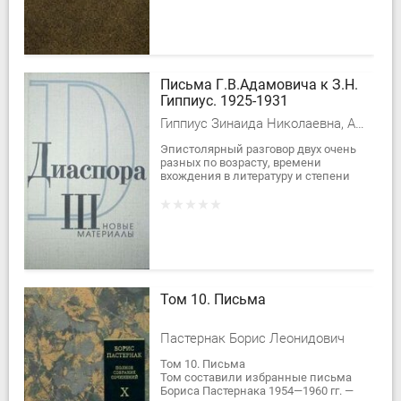
прозой. Впервые большая...
Письма Г.В.Адамовича к З.Н.
Гиппиус. 1925-1931
Гиппиус Зинаида Николаевна, Адамович Георгий Викторович
Эпистолярный разговор двух очень
разных по возрасту, времени
вхождения в литературу и степени
известности литераторов, при всей
внешней светскости тона, полон...
Том 10. Письма
Пастернак Борис Леонидович
Том 10. Письма
Том составили избранные письма
Бориса Пастернака 1954—1960 гг. —