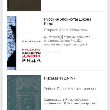
Русские блокноты Джона
Рида
Старцев Абель Исаакович
А. Старцев[1] первым прочитал
блокноты Джона Рида[2],
пролежавшие долгие годы в
американском архиве. Эти
неизвестные ранее записи, а также
воспоминания жены Рида, Луизы...
Письма 1923-1971
Зайцев Борис Константинович
Одиннадцатый том собрания
сочинений Б.К.Зайцева завершает
публикацию эпистолярного