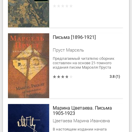
последних лет его жизни. Они
отражают завершающий этап
работы над романом «Доктор...
Письма [1896-1921]
Пруст Марсель
Предлагаемый читателю сборник
составлен на основе 21-томного
издания писем Марселя Пруста
(Париж, 1880-1921 годы),
осуществленного Филипом Колбом
3.8
(1)
Марина Цветаева. Письма
1905-1923
Цветаева Марина Ивановна
В настоящем издании начата