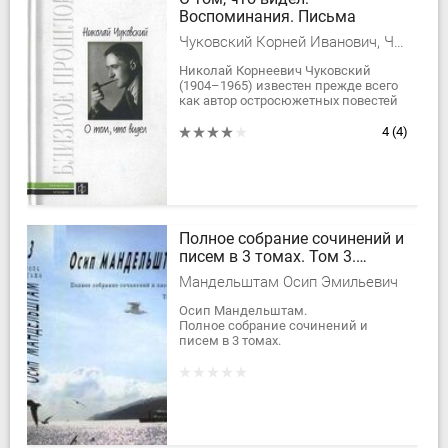
Воспоминания. Письма
Чуковский Корней Иванович, Чуковский Николай Корнеевич
Николай Корнеевич Чуковский
(1904–1965) известен прежде всего
как автор остросюжетных повестей
об отважных мореплавателях,
составивших книгу «Водители
4
(4)
фрегатов», и...
Полное собрание сочинений и
писем в 3 томах. Том 3.
Проза. Письма.
Мандельштам Осип Эмильевич
Осип Мандельштам.
Полное собрание сочинений и
писем в 3 томах.
Составление, подготовка текста и
комментарии - А.Г. Мец.
Вступительная статья - академик
Вяч. Вс....