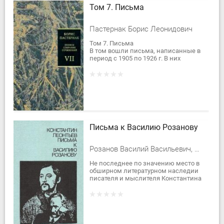
Том 7. Письма
Пастернак Борис Леонидович
Том 7. Письма
В том вошли письма, написанные в
период с 1905 по 1926 г. В них
отразились настроения юношеских
лет Пастернака — времени его учебы
в Марбурге, первой...
Письма к Василию Розанову
Розанов Василий Васильевич, Константин Валерьевич Леонтьев
Не последнее по значению место в
обширном литературном наследии
писателя и мыслителя Константина
Николаевича Леонтьева (1831–1891)
занимает эпистолярий, до сих пор
не...