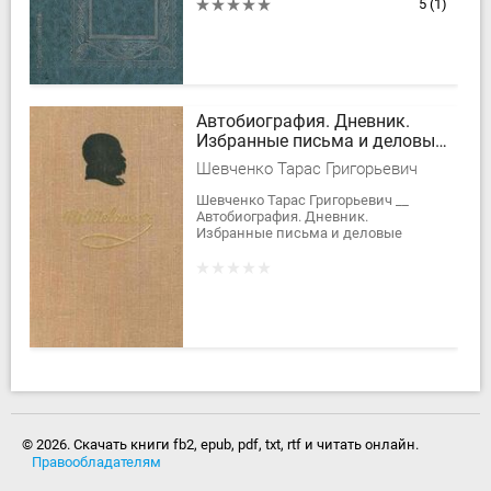
наследия классика Серебряного
5
(1)
века и русского зарубежья. Это
неизданные или...
Автобиография. Дневник.
Избранные письма и деловые
бумаги.
Шевченко Тарас Григорьевич
Шевченко Тарас Григорьевич __
Автобиография. Дневник.
Избранные письма и деловые
бумаги. __ Собрание сочинений в
пяти томах. Том 5.
© 2026. Скачать книги fb2, epub, pdf, txt, rtf и читать онлайн.
Правообладателям