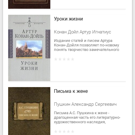
Уроки жизни
Конан Дойл Артур Игнатиус
Издание статей и писем Артура
Конан-Дойля позволяет по-новому
понять творчество замечательного
английского писателя в целом.
Публицистическое наследие Конан-
Дойля очень...
Письма к жене
Пушкин Александр Сергеевич
Письма А.С. Пушкина к жене -
драгоценная часть его литературно-
художественного наследия,
человеческие документы,
соотносимые с его художественной