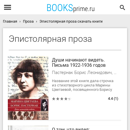
Главная
Проза
Эпистолярная проза скачать книги
Эпистолярная проза
Души начинают видеть.
Письма 1922-1936 годов
Пастернак Борис Леонидович, Цветаева Марина Ивановна
Название этой книге дала строчка
из стихотворного цикла Марины
Цветаевой, посвященного Борису
Пастернаку. Познакомились они в
послереволюционной Москве, но
4.4
(1)
по-настоящему...
О том, что видел: