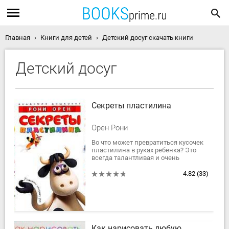
Главная
Книги для детей
Детский досуг скачать книги
Детский досуг
Секреты пластилина
Орен Рони
Во что может превратиться кусочек
пластилина в руках ребенка? Это
всегда талантливая и очень
интересная импровизация. На
занятиях Рони Орена, профессора
4.82
(33)
израильской...
Как нарисовать любую