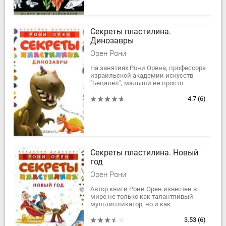
Секреты пластилина.
Динозавры
Орен Рони
На занятиях Рони Орена, профессора
израильской академии искусств
"Бецалел", малыши не просто
играют, они думают, фантазируют,
делают открытия и конечно же
4.7
(6)
учатся любить...
Секреты пластилина. Новый
год
Орен Рони
Автор книги Рони Орен известен в
мире не только как талантливый
мультипликатор, но и как
блестящий педагог, имеющий
многолетний опыт работы с детьми.
3.53
(6)