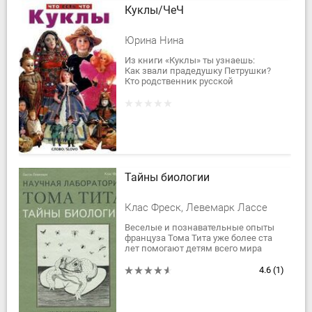
Куклы/ЧеЧ
Юрина Нина
Из книги «Куклы» ты узнаешь:
Как звали прадедушку Петрушки?
Кто родственник русской
матрешки’?
Откуда родом Щелкунчик?
Какая фамилия у Буратино?
и о многом другом.
Тайны биологии
Клас Фреск, Левемарк Лассе
Веселые и познавательные опыты
француза Тома Тита уже более ста
лет помогают детям всего мира
изучать окружающий мир через
игру. В Швеции, неподалеку от
4.6
(1)
Стокгольма,...