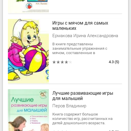
Игры с мячом для самых
маленьких
Ермакова Ирина Александровна
В книге представлены
занимательные упражнения с
мячом, составленные в
соответствии с особенностями
физического роста и развития детей
4.3
(5)
в возрасте от 0 до 3...
Лучшие развивающие игры
для малышей
Перов Владимир
Книга содержит большое
количество игр, рассчитанных на
детей дошкольного возраста.
Играя с малышом, вы поможете ему: