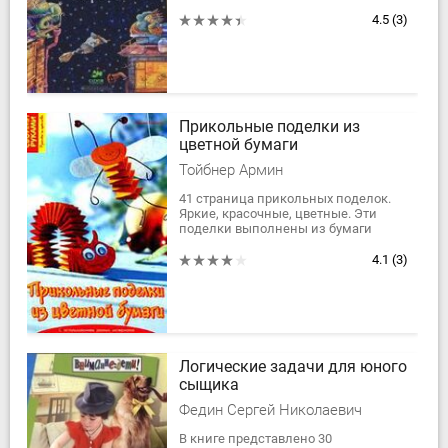
вообще ничего не боитесь? Не
верим! Что, даже оборотней? Ну и
4.5
(3)
зря. Все эти...
Прикольные поделки из
цветной бумаги
Тойбнер Армин
41 страница прикольных поделок.
Яркие, красочные, цветные. Эти
поделки выполнены из бумаги
техникой гармошка. Иллюстрации с
объемными аппликациями и
4.1
(3)
поделками.
Модель...
Логические задачи для юного
сыщика
Федин Сергей Николаевич
В книге представлено 30