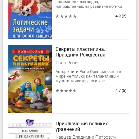
занимательных задач,
направленных на развитие логики
ребенка, тренировку внимания и
умение нестандартно мыслить.
4.9
(2)
Задачи даны в виде загадочных...
Секреты пластилина.
Праздник Рождества
Орен Рони
Автор книги Рони Орен известен в
мире не только как талантливый
мультипликатор, но и как
блестящий педагог, имеющий
многолетний опыт работы с детьми.
4.7
(5)
Методика Рони Орена...
Приключения великих
уравнений
Карцев Владимир Петрович