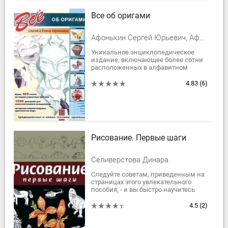
Все об оригами
Афонькин Сергей Юрьевич, Афонькина Елена Юрьевна
Уникальное энциклопедическое
издание, включающее более сотни
расположенных в алфавитном
порядке статей-заметок,
рассказывающих о всех аспектах
4.83
(6)
древнего и в то же время...
Рисование. Первые шаги
Селиверстова Динара
Следуйте советам, приведенным на
страницах этого увлекательного
пособия, - и вы быстро научитесь
рисовать как подвижных веселых
рыбок, так и мощные космические
4.5
(2)
корабли....