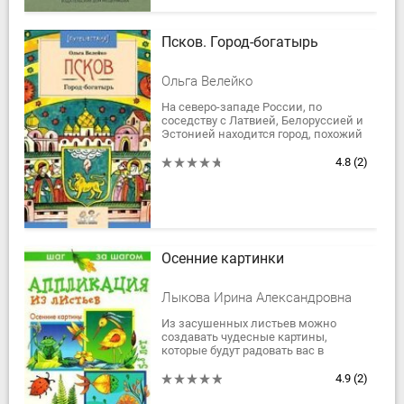
Псков. Город-богатырь
Ольга Велейко
На северо-западе России, по
соседству с Латвией, Белоруссией и
Эстонией находится город, похожий
на былинного богатыря: широк в
плечах, силен духом, славен
4.8
(2)
победами и...
Осенние картинки
Лыкова Ирина Александровна
Из засушенных листьев можно
создавать чудесные картины,
которые будут радовать вас в
течение долгого времени.
Рекомендовано для детей 5-8 лет.
4.9
(2)