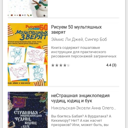
Методика Рони Орена...
Рисуем 50 мультяшных
зверят
Эймис Ли Джей, Сингер Боб
Книга содержит пошаговые
инструкции для практического
рисования персонажей заграничных
мультфильмов — зверюшек с
потешными мордочками, фигурами
4.4
(3)
и прозвищами в процессе...
неСтрашная энциклопедия
чудищ, юдищ и бук
Никольская-Эксели Анна Олеговна
Вы боитесь Бабая? А Вурдалака? А
Кикимору? Нет? А как насчет
призраков? Или, может быть, вы