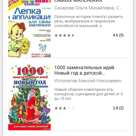
САМЫХ МАЛЕНЬКИХ
Сахарова Ольга Михайловна, Сахарова Ольга Константиновна
Сказочные истории помогут развить
речь, воображение и творческие
способности малышей, а
интересные задание позволят
познакомить их с основными
4.6
(5)
приемами лепки и...
1000 замечательных идей.
Новый год в детской
компании
Исполатов Алексей Николаевич
Новый сборник новогодних игр,
конкурсов, сценариев для детей от 5
до 15 лет.
2.8
(2)