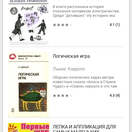
В книге рассказана история
познания человеком электричества.
Среди "делавших" эту историю мы
найдем физика, врача,
переплетчика, столяра,
4.1
(1)
государственного деятеля....
Логическая игра
Льюис Кэрролл
Сборник логических задач автора
известных сказок «Алиса в Стране
Чудес» и «Сквозь зеркало и что там
увидела Алиса» Льюиса Кэрролла в
яркой и занимательной игровой
4.3
(4)
форме...
ЛЕПКА И АППЛИКАЦИЯ ДЛЯ