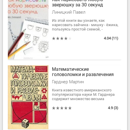
зверюшку за 30 секунд
Линицкий Павел
Из этой книги вы узнаете, как
нарисовать зайчика - мишку - ёжика,
пользуясь простой схемой, -
буквально за десять - двадцать
секунд. И УМЕТЬ РИСОВАТЬ для
4.04
(11)
этого вовсе...
Математические
головоломки и развлечения
Гарднер Мартин
Книга известного американского
популяризатора науки М. Гарднера
содержит множество весьма
занимательных задач и
головоломок из самых различных
4.9
(3)
областей математики....