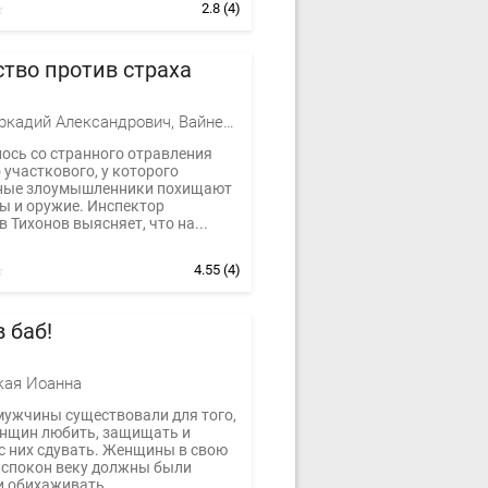
2.8
(4)
тво против страха
Вайнер Аркадий Александрович, Вайнер Георгий Александрович
лось со странного отравления
участкового, у которого
ные злоумышленники похищают
ы и оружие. Инспектор
 Тихонов выясняет, что на...
4.55
(4)
 баб!
кая Иоанна
мужчины существовали для того,
н­щин любить, защищать и
с них сдувать. Женщи­ны в свою
испокон веку должны были
и обихаживать...