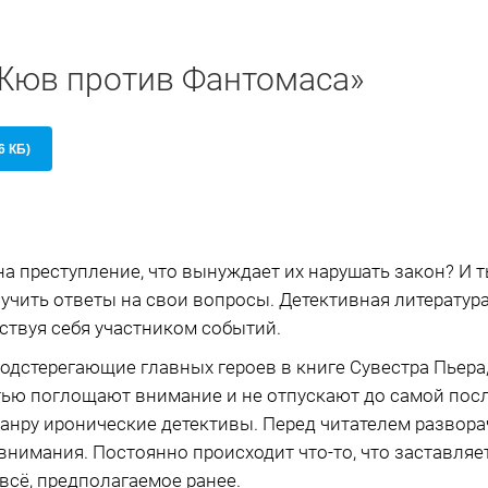
«Жюв против Фантомаса»
6 КБ)
а преступление, что вынуждает их нарушать закон? И т
лучить ответы на свои вопросы. Детективная литератур
вствуя себя участником событий.
одстерегающие главных героев в книге Сувестра Пьер
тью поглощают внимание и не отпускают до самой пос
анру иронические детективы. Перед читателем развора
 внимания. Постоянно происходит что-то, что заставля
 всё, предполагаемое ранее.