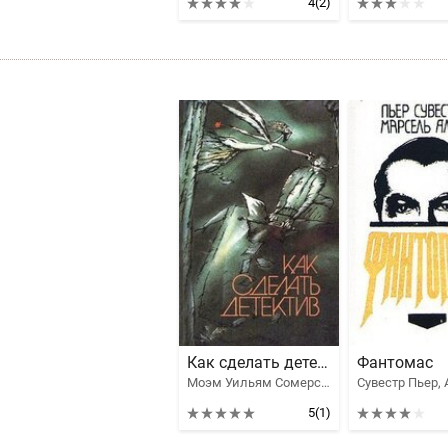
4
(2)
Как сделать детектив
Фантомас
Моэм Уильям Сомерсет, Гарднер Эрл Стенли, Стаут Рекс, Честертон Гилберт Кийт, Конан Дойл Артур Игнатиус, Сименон Жорж, Карр Джон Диксон, Леблан Морис, Нокс Рональд, Фримен Ричард Остин, Куин Эллери, Агата Кристи Маллован, Хорхе Луис Борхес, Дэшилл Хэммет, Глаузер Фридрих, Саймонс Джулиан, Аллен Марсель, Анджапаридзе Георгий Андреевич, Мишель Бютор, Стивен Ван Дайн, Дороти Л. Сэйерс, Раймонд Чандлер, Авелин Клод, Айзенцвайг Ури
5
(1)