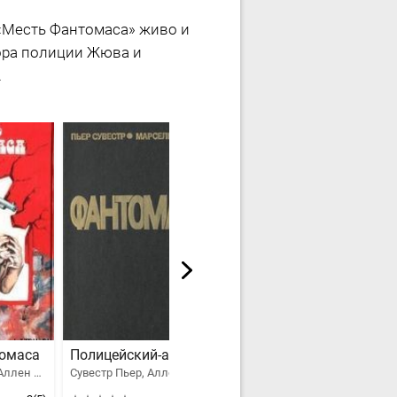
«Месть Фантомаса» живо и
ора полиции Жюва и
.
омаса
Полицейский-апаш
Фантомас и пустой гроб
Сувестр Пьер, Аллен Марсель
Сувестр Пьер, Аллен Марсель
Сувестр Пьер, Аллен Марсель