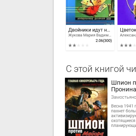
Двойники идут на дело
Цветок
Жукова Мария Вадимовна
2.06
(300)
С этой книгой ч
Шпион п
Пронин
Замостьяно
Весна 1941 
пахнет боль
активизирую
охотящиеся
планирующие