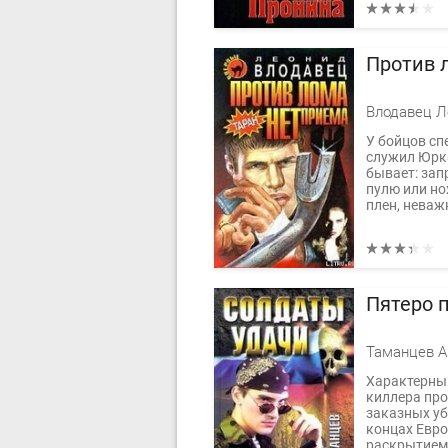
Против 
Влодавец Л
У бойцов сп
служил Юрка
бывает: зап
пулю или но
плен, неважн
Пятеро 
Таманцев А
Характерны
киллера про
заказных уб
концах Евр
раскрытием 