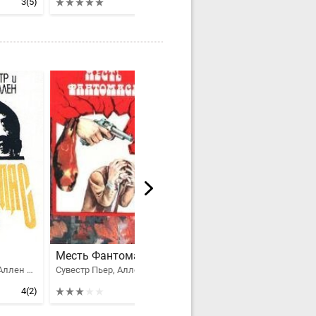
3
(5)
5
(4)
3.5
(5)
Месть Фантомаса
Полицейский-апаш
Сувестр Пьер, Аллен Марсель
Сувестр Пьер, Аллен Марсель
Сувестр Пьер, Аллен Марсель
4
(2)
3
(5)
5
(4)