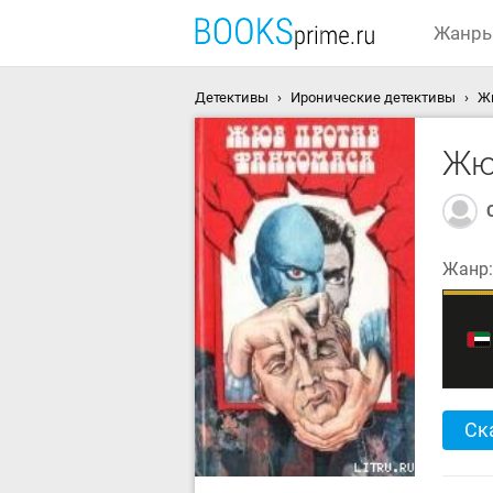
Жанр
Детективы
Иронические детективы
Жю
Жю
Жанр
Ск