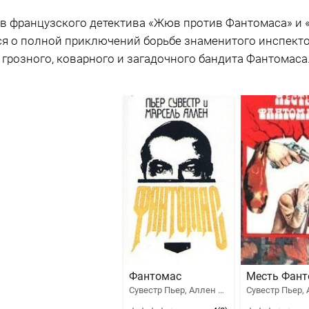
ов французского детектива «Жюв против Фантомаса» и 
ся о полной приключений борьбе знаменитого инспект
грозного, коварного и загадочного бандита Фантомаса
Фантомас
Месть Фант
Сувестр Пьер, Аллен Марсель