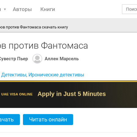
ы
Авторы
Книги
в против Фантомаса скачать книгу
в против Фантомаса
Сувестр Пьер
Аллен Марсель
:
Детективы
,
Иронические детективы
ачать
Читать онлайн