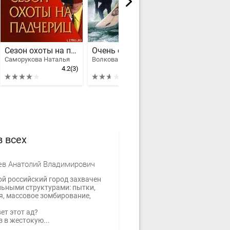
Сезон охоты на падчериц
Очень смертельное оружие
Саморукова Наталья
Волкова Ирина Борисовна
4.2
(3)
2.62
(13)
 всех
в Анатолий Владимирович
й российский город захвачен
ьными структурами: пытки,
я, массовое зомбирование,
ет этот ад?
з в жестокую...