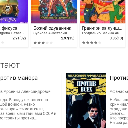
 фикуса
Божий одуванчик
Гран-при за лучший прикол
Александрова Наталья Николаевна
Зубкова Анастасия
Гордиенко Галина Анатольевна
2.91
(32)
2.97
(15)
3.85
(10)
итают
ротив майора
Против
а
в Арсений Александрович
Афанасье
года. В воздухе явственно
Небольшо
шой войной. Резко
криминал
тся вражеские агенты,
страдани
 за военными тайнами СССР и
смерть…
 теракты против...
Кто прерв
На сей ра