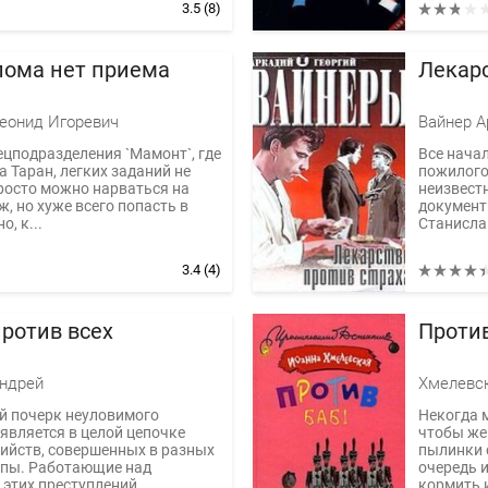
3.5
(8)
лома нет приема
Лекарс
еонид Игоревич
ецподразделения `Мамонт`, где
Все нача
 Таран, легких заданий не
пожилого 
росто можно нарваться на
неизвест
ж, но хуже всего попасть в
документ
о, к...
Станислав
3.4
(4)
против всех
Против
ндрей
Хмелевс
й почерк неуловимого
Некогда 
является в целой цепочке
чтобы же
ийств, совершенных в разных
пылинки 
опы. Работающие над
очередь 
этих преступлений...
кормить 