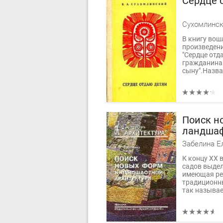
Сердце 
Сухомлинск
В книгу вош
произведени
"Сердце отд
гражданина"
сыну".Назва
Поиск н
ландшаф
Забелина Е
К концу XX 
садов выдел
имеющая рез
традиционны
так называе