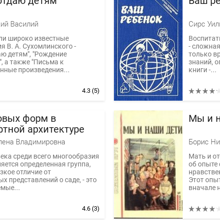
отдаю детям
Ваш р
ий Василий
ли широко известные
Воспитат
я В. А. Сухомлинского -
- сложная
аю детям", "Рождение
только в
, а также "Письма к
знаний, 
нные произведения...
книги -...
4.3
(5)
овых форм в
Мы и 
тной архитектуре
лена Владимировна
века среди всего многообразия
Мать и о
яется определенная группа,
об опыте 
кое отличие от
нравствен
х представлений о саде, - это
Этот опы
мые...
вначале 
4.6
(3)