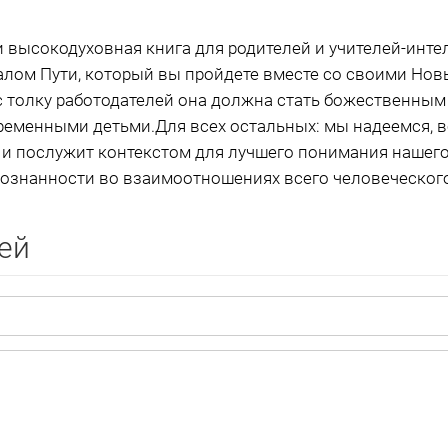
 и высокодуховная книга для родителей и учителей-инте
чалом Пути, который вы пройдете вместе со своими Но
 с толку работодателей она должна стать божественны
еменными детьми.Для всех остальных: мы надеемся, все
 и послужит контекстом для лучшего понимания нашег
сознанности во взаимоотношениях всего человеческог
ей