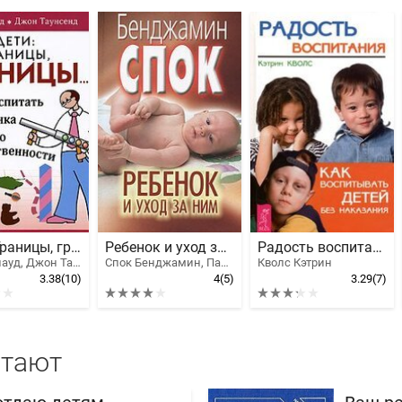
Дети. Границы, границы...
Ребенок и уход за ним
Радость воспитания. Как воспитывать детей без наказания
Генри Клауд, Джон Таунсенд
Спок Бенджамин, Паркер Стивен Дж.
Кволс Кэтрин
3.38
(10)
4
(5)
3.29
(7)
итают