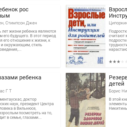
ебенок рос
Взросл
вым
Инстру
н, Стимпсон Джен
 лет жизни ребенка являются
Подростк
 его будущего. В этот период
считают 
 его отношение к жизни, к
подростк
 и окружающим, стиль
трудност
оведения,...
нарастаю
лазами ребенка
Резер
детей
ас Г Т
ментаускас, доктор
В этой к
ских наук, президент Центра
элементы
ловека в Вильнюсе,
Никитин
взрослым посмотреть на то,
ит в семье, глазами...