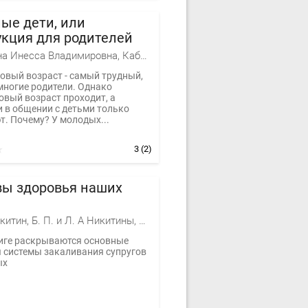
ые дети, или
кция для родителей
Ципоркина Инесса Владимировна, Кабанова Елена Александровна
овый возраст - самый трудный,
многие родители. Однако
овый возраст проходит, а
и в общении с детьми только
т. Почему? У молодых...
3
(2)
вы здоровья наших
Борис Никитин, Б. П. и Л. А Никитины, Никитина Лена
ниге раскрываются основные
 системы закаливания супругов
ых