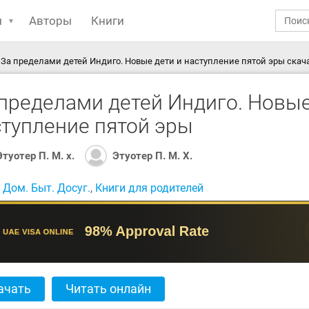
ы
Авторы
Книги
За пределами детей Индиго. Новые дети и наступление пятой эры скача
пределами детей Индиго. Новые
ступление пятой эры
Этуотер П. М. x.
Этуотер П. М. Х.
:
Дом. Быт. Досуг.
,
Книги для родителей
ачать
Читать онлайн