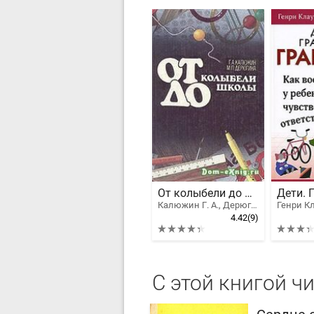
От колыбели до школы
Калюжин Г. А., Дерюгина Мария Петровна, Дерюгина Ольга Александровна
4.42
(9)
С этой книгой ч