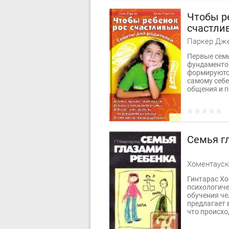
Чтобы р
счастли
Паркер Дже
Первые семь
фундаментом
формируются
самому себе
общения и п
Семья г
Хоментауск
Гинтарас Хо
психологиче
обучения че
предлагает 
что происход