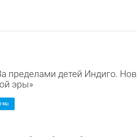
За пределами детей Индиго. Нов
той эры»
2 КБ)