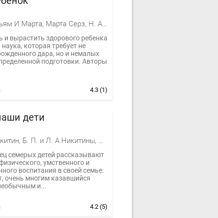
ебенок
Сирс Уильям И Марта, Марта Серз, Н. А. Ананьева, С. Г. Грибакин и др
ь и вырастить здорового ребенка
 наука, которая требует не
рожденного дара, но и немалых
определенной подготовки. Авторы
4.3
(1)
наши дети
Борис Никитин, Б. П. и Л. А Никитины, Никитина Лена
тец семерых детей рассказывают
физического, умственного и
ного воспитания в своей семье.
т, очень многим казавшийся
необычным и...
4.2
(5)