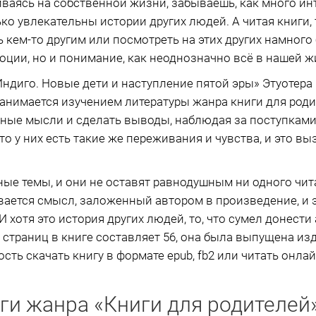
чиваясь на собственной жизни, забываешь, как много и
ко увлекательны истории других людей. А читая книги,
 кем-то другим или посмотреть на этих других намного
моции, но и понимание, как неоднозначно всё в нашей ж
диго. Новые дети и наступление пятой эры» Этуотера П. 
занимается изучением литературы жанра книги для родит
ные мысли и сделать выводы, наблюдая за поступками 
что у них есть такие же переживания и чувства, и это 
ые темы, и они не оставят равнодушным ни одного чит
ается смысл, заложенный автором в произведение, и 
И хотя это история других людей, то, что сумел донести
страниц в книге составляет 56, она была выпущена из
сть скачать книгу в формате epub, fb2 или читать онлай
ги жанра «Книги для родителей