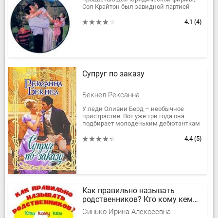
Сол Крайтон был завидной партией
для любой представительницы
прекрасного пола, мечтающей связать
4.1
(4)
себя узами...
Супруг по заказу
Бекнел Рексанна
У леди Оливии Берд – необычное
пристрастие. Вот уже три года она
подбирает молоденьким дебютанткам
супругов из числа знакомых
джентльменов – и еще ни разу не
4.4
(5)
ошиблась....
Как правильно называть
родственников? Кто кому кем
приходится?
Синько Ирина Алексеевна