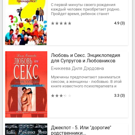
С первой минуты своего рождения
каждый человек приобретает родню.
Пройдет время, ребенок станет
взрослым, у него появится своя семья,
а значит — новые родственники. И...
4.9
(3)
Любовь и Секс. Энциклопедия
для Супругов и Любовников
Еникеева Диля Дэрдовна
Мужчины предпочитают заниматься
сексом, а женщины - любовью. В этой
книге известного психотерапевта и
сексолога с 25-летней клинической
практикой Дили Еникеевой каждый...
3.3
(3)
Джекпот - 5. Или "дорогие"
родственники...