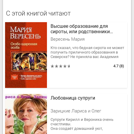
С этой книгой читают
Высшее образование для
сироты, или родственники
прилагаются
Вересень Мария
Кто сказал, что бедная сирота не может
получить приличного образования в
Северске? Не приняла вас Академия
магов? Поступайте в Школу Ведьм и
Чаровниц! Не нравится...
4.7
(8)
Любовница супруги
Зарицкие Лариса и Олег
Супруги Кирилл и Вероника очень
счастливы.
Она создаёт домашний уют,
воспитывает двоих детей и хранит