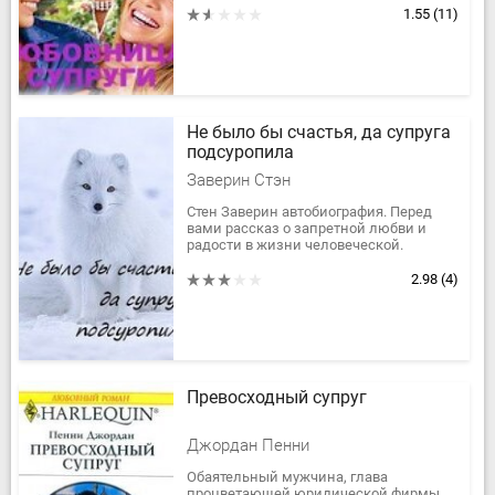
мужу верность, а он обеспечивает
1.55
(11)
семью, при этом, частенько...
Не было бы счастья, да супруга
подсуропила
Заверин Стэн
Стен Заверин автобиография. Перед
вами рассказ о запретной любви и
радости в жизни человеческой.
2.98
(4)
Превосходный супруг
Джордан Пенни
Обаятельный мужчина, глава
процветающей юридической фирмы,