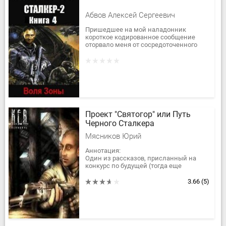
Абвов Алексей Сергеевич
Пришедшее на мой наладонник
короткое кодированное сообщение
оторвало меня от сосредоточенного
набивания особых патронов. За две
недели дождей мне на пару с
Ларисой...
Проект "Святогор" или Путь
Черного Сталкера
Мясников Юрий
Аннотация:
Один из рассказов, присланный на
конкурс по будущей (тогда еще
будущей) игре. Не самый лучший, не
самый худший.
3.66
(5)
…Тщательность, с какой мы...