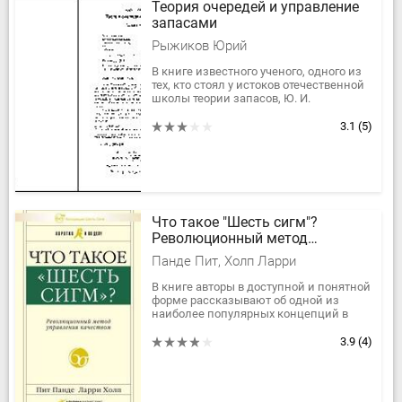
Теория очередей и управление
запасами
Рыжиков Юрий
В книге известного ученого, одного из
тех, кто стоял у истоков отечественной
школы теории запасов, Ю. И.
Рыжикова, представлены методы
массового обслуживания и...
3.1
(5)
Что такое "Шесть сигм"?
Революционный метод
управления качеством
Панде Пит, Холп Ларри
В книге авторы в доступной и понятной
форме рассказывают об одной из
наиболее популярных концепций в
современном менеджменте - "Шести
сигмах". Использование этого...
3.9
(4)