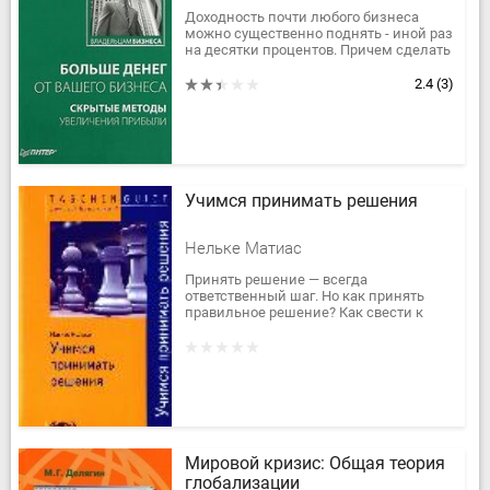
Доходность почти любого бизнеса
можно существенно поднять - иной раз
на десятки процентов. Причем сделать
это почти без затрат,
малобюджетными средствами, за
2.4
(3)
счет...
Учимся принимать решения
Нельке Матиас
Принять решение — всегда
ответственный шаг. Но как принять
правильное решение? Как свести к
минимуму риск допустить ошибку? Из
этой книги Вы узнаете, как...
Мировой кризис: Общая теория
глобализации