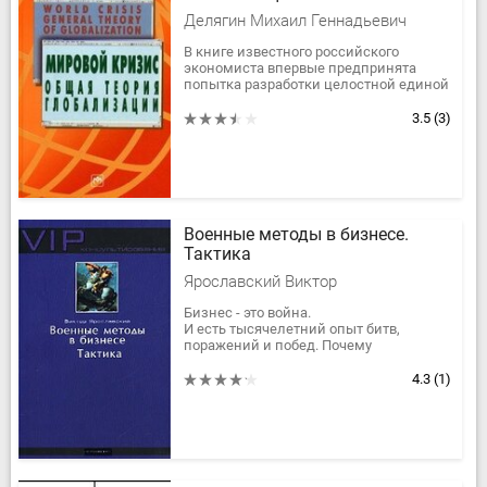
Делягин Михаил Геннадьевич
В книге известного российского
экономиста впервые предпринята
попытка разработки целостной единой
теории глобализации, ставшей новой
эпохой в развитии...
3.5
(3)
Военные методы в бизнесе.
Тактика
Ярославский Виктор
Бизнес - это война.
И есть тысячелетний опыт битв,
поражений и побед. Почему
коммерция не использует эти знания?
Ответ достаточно прост: деловой мир
4.3
(1)
"зазнался" и...