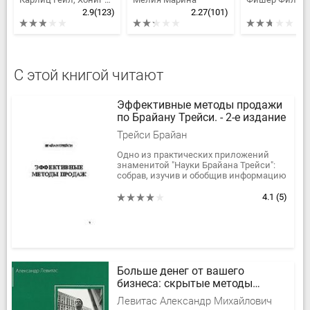
2.9
(123)
2.27
(101)
С этой книгой читают
Эффективные методы продажи
по Брайану Трейси. - 2-е издание
Трейси Брайан
Одно из практических приложений
знаменитой "Науки Брайана Трейси":
собрав, изучив и обобщив информацию
об идеях, методах и конкретных
приемах, благодаря которым умные...
4.1
(5)
Больше денег от вашего
бизнеса: скрытые методы
увеличения прибыли
Левитас Александр Михайлович