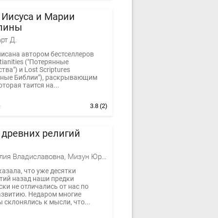
 Иисуса и Марии
лины
рт Д.
писана автором бестселлеров
tianities ("Потерянные
тва") и Lost Scriptures
нные Библии"), раскрывающим
оторая таится на...
3.8
(2)
 древних религий
Мизун Юлия Владиславовна, Мизун Юрий Гаврилович
азала, что уже десятки
тий назад наши предки
ки не отличались от нас по
азвитию. Недаром многие
склонялись к мысли, что...