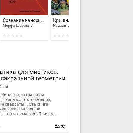
Сознание наносит удар. Евангелие от Рамеша
Кришна-лила
Мерфи Шариш С.
Раджанатха Свами
атика для мистиков.
 сакральной геометрии
енна
абиринты, сакральная
, тайна золотого сечения,
е квадраты... Эта книга
 как захватывающий
р... по математике! Причем,...
2.5
(8)