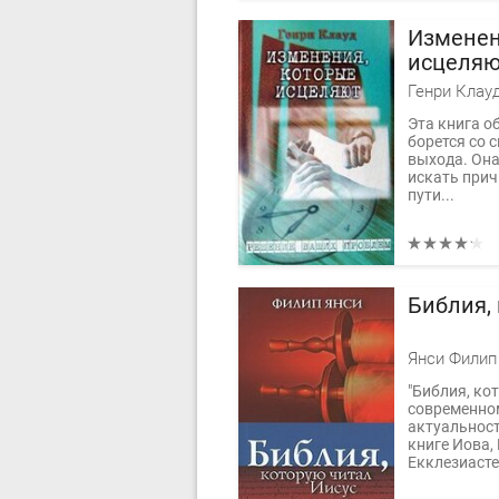
Изменен
исцеля
Генри Клау
Эта книга о
борется со 
выхода. Она
искать прич
пути...
Библия,
Янси Филип
"Библия, ко
современно
актуальност
книге Иова,
Екклезиасте