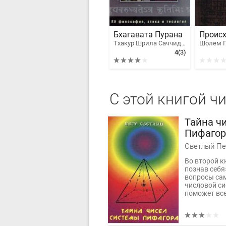
Бхагавата Пурана
Тхакур Шрила Саччидананда Бхактивинода
4
(3)
С этой книгой ч
Тайна ч
Пифагор
Светлый Пе
Во второй к
познав себ
вопросы са
числовой си
поможет вс