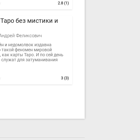
2.8
(1)
Таро без мистики и
Андрей Феликсович
йн и недомолвок издавна
 такой феномен мировой
 как карты Таро. И по сей день
о служат для затуманивания
3
(3)