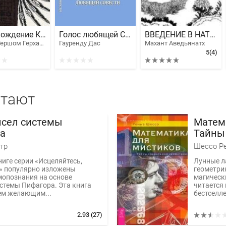
Происхождение Каббалы
Голос любящей Совести. Попутчик
ВВЕДЕНИЕ В НАТХА-ЙОГУ. ШИВА-ТАТТВА.
Шолем Гершом Герхард
Гауренду Дас
Махант Аведьянатх
5
(4)
итают
исел системы
Матем
а
Тайны
тр
Шессо Р
ниге серии «Исцеляйтесь,
Лунные л
я» популярно изложены
геометрия
мопознания на основе
магически
стемы Пифагора. Эта книга
читается
ем желающим...
бестселле
2.93
(27)