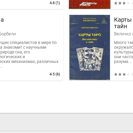
4.8
(1)
на
Карты 
тайн
Борбели
Величко 
ущих специалистов в мире по
Много та
а знакомит с научными
окружало
рироде сна, его
культуры,
логических и
они част
еских механизмах, различных
разума...
..
4.5
(6)