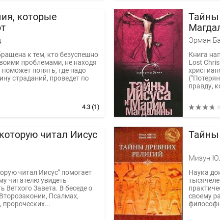
ия, которые
Тайны
ют
Магда
д
Эрман Ба
бращена к тем, кто безуспешно
Книга на
своими проблемами, не находя
Lost Chris
 поможет понять, где надо
христианс
ину страданий, проведет по
("Потеря
правду, к
4.3
(1)
 которую читал Иисус
Тайны
торую читал Иисус" помогает
Наука док
му читателю увидеть
тысячеле
ь Ветхого Завета. В беседе о
практичес
 Второзаконии, Псалмах,
своему р
, пророческих...
философы 