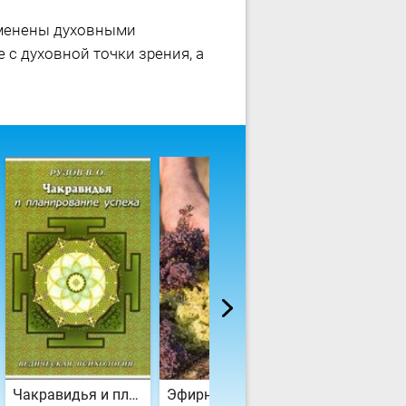
зменены духовными
 с духовной точки зрения, а
Чакравидья и планирование успеха
Эфирные масла
Режим дня