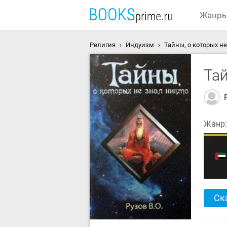
Жанр
Религия
Индуизм
Тайны, о которых не
Тай
Жанр
Ск