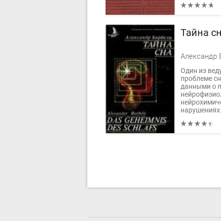
Тайна с
Александр 
Один из вед
проблеме сн
данными о п
нейрофизио
нейрохимич
нарушениях.