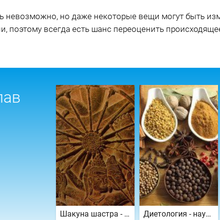
ть невозможно, но даже некоторые вещи могут быть и
и, поэтому всегда есть шанс переоценить происходящее
лав
Шакуна шастра - ведическая наука о приметах
Диетология - наука о специях