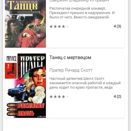
Свержин Владимир Игоревич
Распечатав очередной конверт,
Президент пришел в недоумение. И
было от чего. Вместо ожидаемой
справки о том, что Международный
Валютный Фонд в очередной раз
4
(3)
готов...
Танец с мертвецом
Пратер Ричард Скотт
Частный детектив Шелл Скотт
занимается опасной работой и каждый
день ходит по краю пропасти, ведь
воротилы Голливуда, акулы бизнеса и
просто мафиози готовы на все ради...
4
(2)