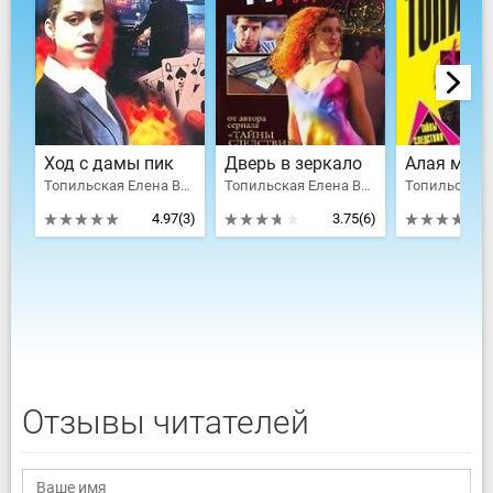
Ход с дамы пик
Дверь в зеркало
Алая маск
Топильская Елена Валентиновна
Топильская Елена Валентиновна
4.97
(3)
3.75
(6)
Отзывы читателей