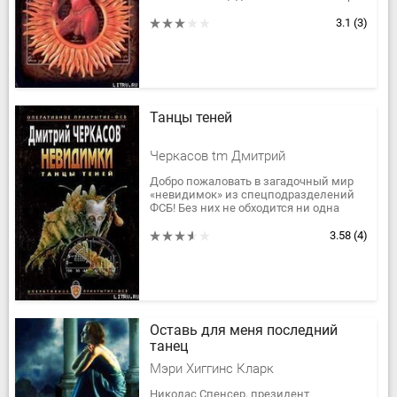
ощущений доводили до порога смерти,
а потом откачивали.. Жених...
3.1
(3)
Танцы теней
Черкасов tm Дмитрий
Добро пожаловать в загадочный мир
«невидимок» из спецподразделений
ФСБ! Без них не обходится ни одна
подготовка к серьезной операции. Они
— профессионалы высшей...
3.58
(4)
Оставь для меня последний
танец
Мэри Хиггинс Кларк
Николас Спенсер, президент