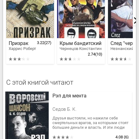
Призрак
3.22
(27)
Крым бандитский
Харрис Роберт
Чернецов Константин
2.74
(10)
С этой книгой читают
Рэп для мента
Седов Б. К.
Друзья выстояли, но нажили себе
смертельных врагов, за которыми стоят
большие деньги и власть. И эти люди
не привыкли, чтобы кто-то мешал их
планам. За друзьями...
4.08
(6)