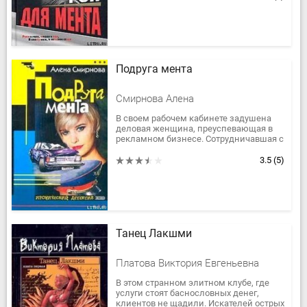
Подруга мента
Смирнова Алена
В своем рабочем кабинете задушена
деловая женщина, преуспевающая в
рекламном бизнесе. Сотрудничавшая с
ней журналистка Полина на
следующее утро похищена
3.5
(5)
неизвестными. А...
Танец Лакшми
Платова Виктория Евгеньевна
В этом странном элитном клубе, где
услуги стоят баснословных денег,
клиентов не щадили. Искателей острых