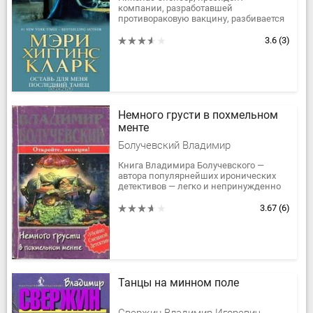
компании, разработавшей
противораковую вакцину, разбивается
на своем личном самолете. Спустя две
недели обнаруживается, что чудесной
3.6
(3)
вакцины не...
Немного грусти в похмельном
менте
Болучевский Владимир
Книга Владимира Болучевского —
автора популярнейших иронических
детективов — легко и непринужденно
повествует о двух днях тяжелой и
ответственной работы одного...
3.67
(6)
Танцы на минном поле