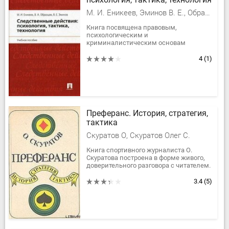
М. И. Еникеев, Эминов В. Е., Образцов Виктор Александрович
Книга посвящена правовым,
психологическим и
криминалистическим основам
следственных действий как
процессуальных способов
4
(1)
доказывания по уголовным делам.
Рассмотрены...
Преферанс. История, стратегия,
тактика
Скуратов О, Скуратов Олег С.
Книга спортивного журналиста О.
Скуратова построена в форме живого,
доверительного разговора с читателем.
Делясь своим, более чем
тридцатилетним опытом игры в
3.4
(5)
преферанс,...