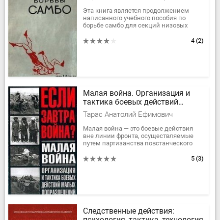
Эта книга является продолжением
написанного учебного пособия по
борьбе самбо для секций низовых
коллективов (Ф и С, 1957 г.) и создана с
целью помочь самбистам старших...
4
(2)
Малая война. Организация и
тактика боевых действий
малых подразделений
Тарас Анатолий Ефимович
Малая война — это боевые действия
вне линии фронта, осуществляемые
путем партизанства повстанческого
или войскового типа, диверсий,
террора. К числу малых войн...
5
(3)
Следственные действия:
психология, тактика, технология