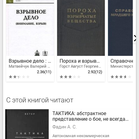
Взрывное дело : Учебно-практическое пособие
Пороха и взрывчатые вещества
Матвейчук Валерий Витальевич
Горст Август Георгиевич
2.36
(11)
2.92
(12)
С этой книгой читают
ТАКТИКА: абстрактное
представление о бое, не всегда
совпадающее с реальностью.
Фадин А. С.
Автономная некоммерческая