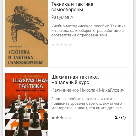
Техника и тактика
самообороны
Разумов А
Учебно-методическое пособие 'Техника
и тактика самообороны' разработано в
соответствии с требованиями
современных реалий и предназначено
для широкого круга людей...
Шахматная тактика.
Начальный курс
Калиниченко Николай Михайлович
Если вы любите шахматы и хотите
повысить уровень своего шахматного
мастерства, значит, эта книга для вас.
Она посвящена искусству комбинаций
и сочетает в себе функции...
2.7
(4)