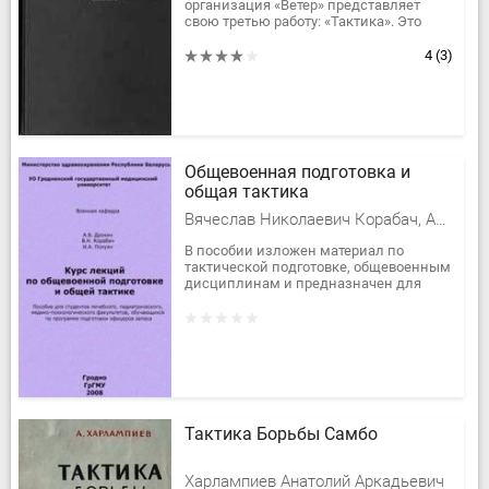
организация «Ветер» представляет
свою третью работу: «Тактика». Это
логическое продолжение двух наших
книг «Стреляй» и «Резинострел». Они...
4
(3)
Общевоенная подготовка и
общая тактика
Вячеслав Николаевич Корабач, Алексей Вячеславович Дрокин
В пособии изложен материал по
тактической подготовке, общевоенным
дисциплинам и предназначен для
студентов лечебного,
педиатрического,...
Тактика Борьбы Самбо
Харлампиев Анатолий Аркадьевич