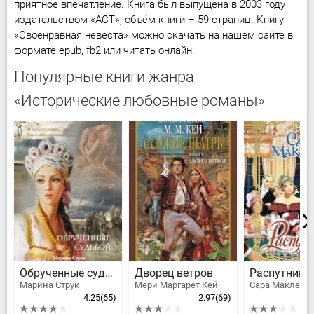
приятное впечатление. Книга был выпущена в 2003 году
издательством «АСТ», объём книги – 59 страниц. Книгу
«Своенравная невеста» можно скачать на нашем сайте в
формате epub, fb2 или читать онлайн.
Популярные книги жанра
«Исторические любовные романы»
Обрученные судьбой
Дворец ветров
Распутник
Марина Струк
Мери Маргарет Кей
Сара Маклейн
4.25
(65)
2.97
(69)