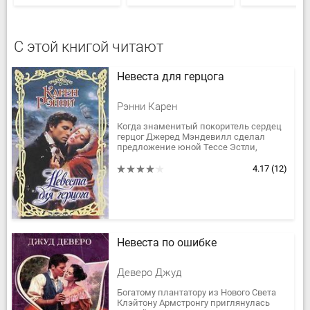
С этой книгой читают
Невеста для герцога
Рэнни Карен
Когда знаменитый покоритель сердец
герцог Джеред Мэндевилл сделал
предложение юной Тессе Эстли,
девушка решила, что сбылись ее
самые сокровенные мечты. Как же она
4.17
(12)
была...
Невеста по ошибке
Деверо Джуд
Богатому плантатору из Нового Света
Клэйтону Армстронгу приглянулась