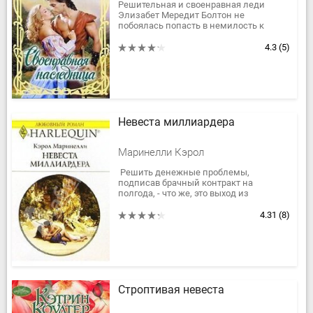
Решительная и своенравная леди
Элизабет Мередит Болтон не
побоялась попасть в немилость к
жестокому королю и посмела
отказаться от выгодного брака. Сердце
4.3
(5)
Элизабет...
Невеста миллиардера
Маринелли Кэрол
Решить денежные проблемы,
подписав брачный контракт на
полгода, - что же, это выход из
положения. Вот только как быть с
душой, которая противится лжи, и с
4.31
(8)
сердцем,...
Строптивая невеста