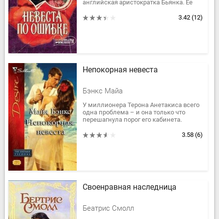
английская аристократка Бьянка. Ее
отец против брака дочери с «диким
американцем»? Ну что ж,...
3.42
(12)
Непокорная невеста
Бэнкс Майа
У миллионера Терона Анетакиса всего
одна проблема – и она только что
перешагнула порог его кабинета.
Полностью поглощенный делами
бизнеса, Терон твердо намерен...
3.58
(6)
Своенравная наследница
Беатрис Смолл