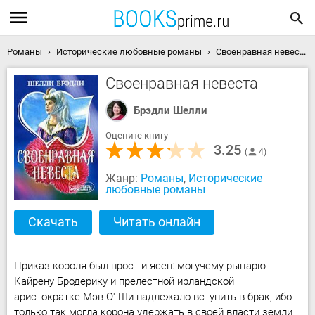
Романы
Исторические любовные романы
Своенравная невеста скачать книгу
Своенравная невеста
Брэдли Шелли
Оцените книгу
3.25
4
Жанр:
Романы
,
Исторические
любовные романы
Скачать
Читать онлайн
Приказ короля был прост и ясен: могучему рыцарю
Кайрену Бродерику и прелестной ирландской
аристократке Мэв О' Ши надлежало вступить в брак, ибо
только так могла корона удержать в своей власти земли