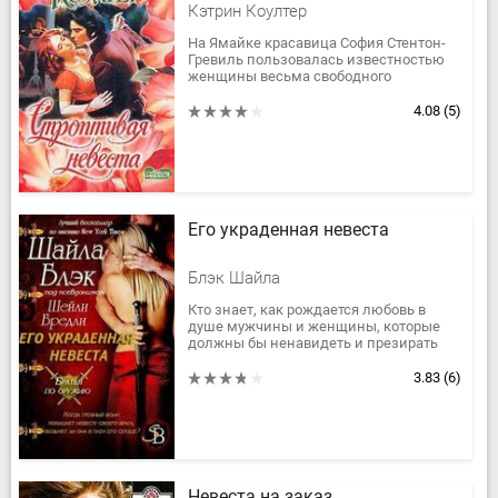
Кэтрин Коултер
На Ямайке красавица София Стентон-
Гревиль пользовалась известностью
женщины весьма свободного
поведения и точно целью задалась
подтвердить свою сомнительную
4.08
(5)
славу. Иначе...
Его украденная невеста
Блэк Шайла
Кто знает, как рождается любовь в
душе мужчины и женщины, которые
должны бы ненавидеть и презирать
друг друга.Кто знает, в какой миг
запылает жгучая страсть в сердце...
3.83
(6)
Невеста на заказ