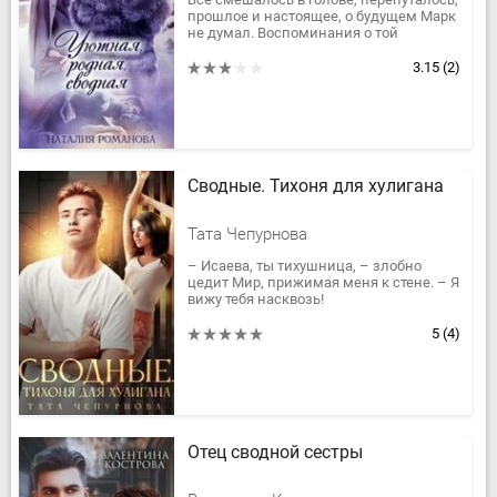
прошлое и настоящее, о будущем Марк
не думал. Воспоминания о той
Катюшке, её доверчивых
прикосновениях - не касалась, а
3.15
(2)
тайну...
Сводные. Тихоня для хулигана
Тата Чепурнова
– Исаева, ты тихушница, – злобно
цедит Мир, прижимая меня к стене. – Я
вижу тебя насквозь!
– О чем ты? – натягиваю сползающее
полотенце до самого подбородка,
5
(4)
сгорая от...
Отец сводной сестры