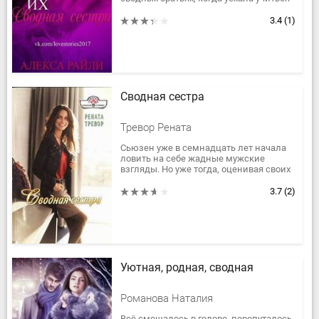
в колледж. Совершенно одинаковые
внешне, но разные по...
3.4
(1)
Сводная сестра
Тревор Рената
Сьюзен уже в семнадцать лет начала
ловить на себе жадные мужские
взгляды. Но уже тогда, оценивая своих
воздыхателей, Сью взвешивала про
себя, кого из них привлекает...
3.7
(2)
Уютная, родная, сводная
Романова Наталия
Всё смешалось в голове, перепуталось,