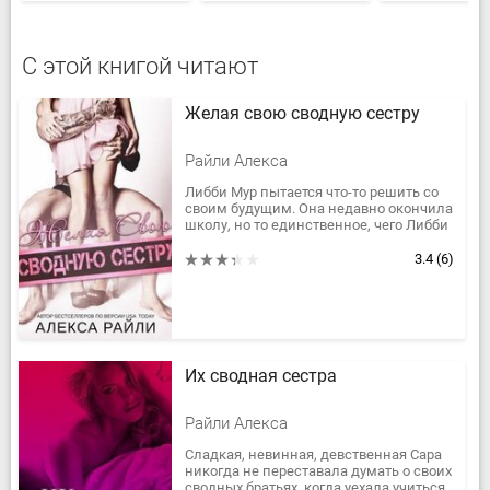
С этой книгой читают
Желая свою сводную сестру
Райли Алекса
Либби Мур пытается что-то решить со
своим будущим. Она недавно окончила
школу, но то единственное, чего Либби
желает, она никогда не сможет
получить... Ведь она хочет...
3.4
(6)
Их сводная сестра
Райли Алекса
Сладкая, невинная, девственная Сара
никогда не переставала думать о своих
сводных братьях, когда уехала учиться