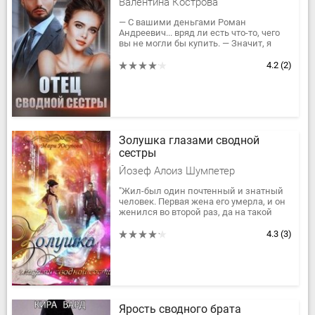
Валентина Кострова
— С вашими деньгами Роман
Андреевич... вряд ли есть что-то, чего
вы не могли бы купить. — Значит, я
могу купить и вас? — от этих слов меня
бросает в дрожь, как...
4.2
(2)
Золушка глазами сводной
сестры
Йозеф Алоиз Шумпетер
"Жил-был один почтенный и знатный
человек. Первая жена его умерла, и он
женился во второй раз, да на такой
сварливой и высокомерной женщине,
какой свет еще не...
4.3
(3)
Ярость сводного брата