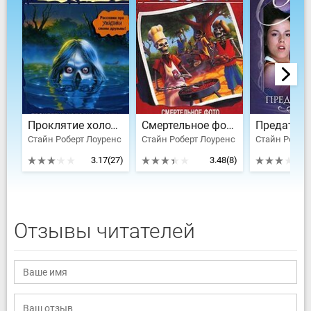
Проклятие холодного озера
Смертельное фото
Предатель
Стайн Роберт Лоуренс
Стайн Роберт Лоуренс
Стайн Робер
3.17
(27)
3.48
(8)
Отзывы читателей