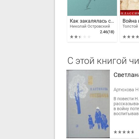
Как закалялась сталь
Николай Островский
2.46
(18)
С этой книгой ч
Светлан
Артюхова Н
В повести Н
рассказывае
в войну пот
воспитывавш