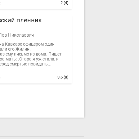
2
(4)
зский пленник
Лев Николаевич
на Кавказе офицером один
али его Жилин.
аз ему письмо из дома. Пишет
ха мать: „Стара я уж стала, и
еред смертью повидать...
3.6
(8)