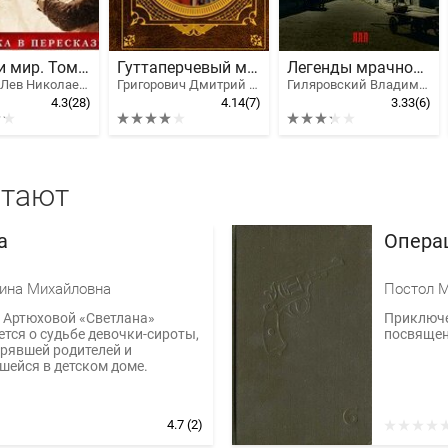
Война и мир. Тома 1 и 2
Гуттаперчевый мальчик
Легенды мрачной Москвы
Толстой Лев Николаевич
Григорович Дмитрий Васильевич
Гиляровский Владимир
4.3
(28)
4.14
(7)
3.33
(6)
итают
а
Опера
ина Михайловна
Постол 
. Артюховой «Светлана»
Приключе
тся о судьбе девочки-сироты,
посвящен
ерявшей родителей и
ейся в детском доме.
4.7
(2)