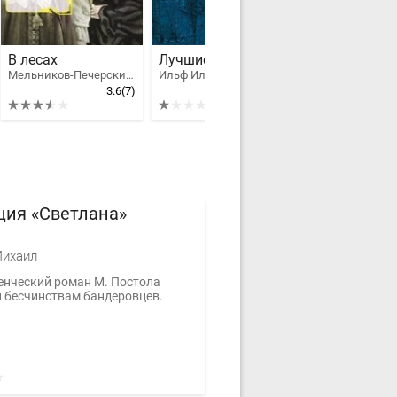
В лесах
Лучшие произведения в одном томе
Мельников-Печерский Павел Иванович
Ильф Илья Арнольдович
3.6
(7)
1
(1)
ция «Светлана»
Михаил
нческий роман М. Постола
 бесчинствам бандеровцев.