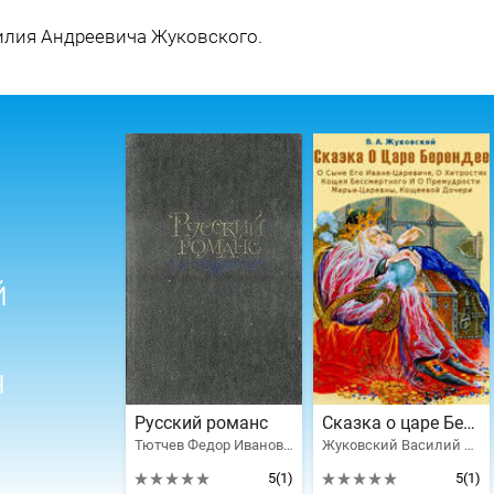
илия Андреевича Жуковского.
й
ч
Русский романс
Сказка о царе Берендее, о сыне его Иване-царевиче
Тютчев Федор Иванович, Блок Александр Александрович, Есенин Сергей Александрович, Пушкин Александр Сергеевич, Валерий Брюсов, Пастернак Борис Леонидович, Жуковский Василий Андреевич, Толстой Алексей Константинович, Полонский Яков Петрович, Фет Афанасий Афанасьевич, Языков Николай Михайлович, Кольцов Алексей Васильевич, Цветаева Марина Ивановна, Суриков Иван Захарович, Заболоцкий Николай Алексеевич, Вяземский Петр Андреевич, Никитин Иван Саввич, Веневитинов Дмитрий Владимирович, Трефолев Леонид Николаевич, Козлов Иван Александрович, Ефимова Татьяна Владимировна, Тибилова Татьяна, Вертинский Александр Николаевич, Владимир Мамин, Franz Xaver von Zach, Gasparo Gozzi
Жуковский Василий Андреевич
5
(1)
5
(1)