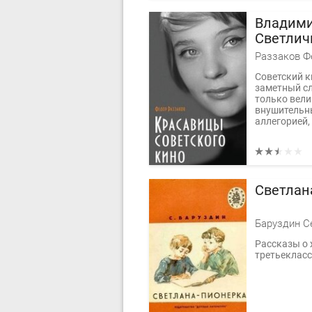
Владими
Светлич
Раззаков Ф
Советский 
заметный сл
только вели
внушительн
аллегорией,
Светлан
Баруздин С
Рассказы о 
третьеклас