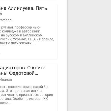
на Аллилуева. Пять
й
Рафаэль
Гругман, профессор нью-
 колледжа и автор книг,
 на русском и английском
России, Украине, США и Израиле,
ает о пяти жизнях...
адиаторов. О книге
аны Федотовой
товский коктейль»
Иванов
жать свою историю, какой бы
ла. Это прописная истина.
оит честно признаться: история
остала. Особенно история ХХ
оело...