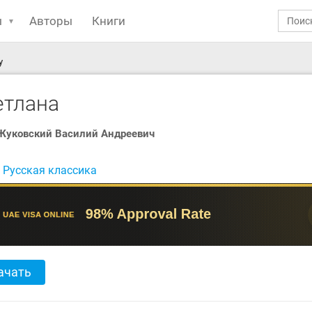
ы
Авторы
Книги
у
етлана
Жуковский Василий Андреевич
:
Русская классика
ачать