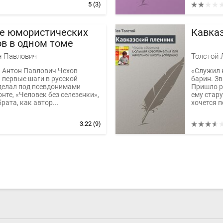
5
(3)
е юмористических
Кавка
ов в одном томе
н Павлович
Толстой 
 Антон Павлович Чехов
«Служил 
 первые шаги в русской
барин. Зв
делал под псевдонимами
Пришло р
нте, «Человек без селезенки»,
ему стару
рата, как автор...
хочется п
3.22
(9)