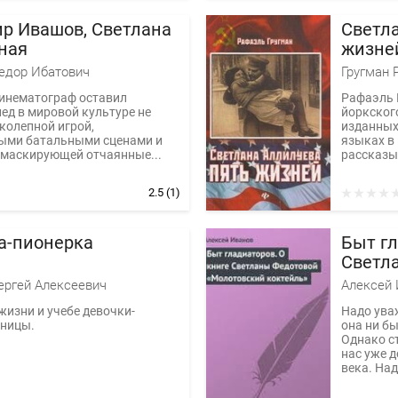
р Ивашов, Светлана
Светла
ная
жизне
едор Ибатович
Гругман 
кинематограф оставил
Рафаэль 
ед в мировой культуре не
йоркского
колепной игрой,
изданных
ыми батальными сценами и
языках в 
 маскирующей отчаянные...
рассказыв
2.5
(1)
а-пионерка
Быт гл
Светл
«Моло
ергей Алексеевич
Алексей 
жизни и учебе девочки-
Надо ува
сницы.
она ни бы
Однако ст
нас уже д
века. Над