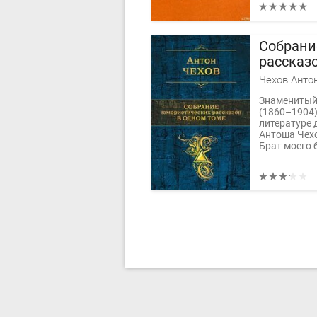
Собрани
рассказ
Чехов Анто
Знаменитый
(1860–1904)
литературе 
Антоша Чехо
Брат моего б