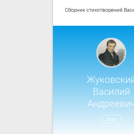
Сборник стихотворений Вас
Жуковски
Василий
Андрееви
Ещё