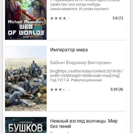
свойство: оно когда-нибудь
заканчивается. И снова пылают
игровые ноды, и снова орды Тёмной
Фракции грозят уничтожением
3.8
(1)
нашему...
Император мира
Бабкин Владимир Викторович
[img]https://author.today/content/2019/06/10
width=265&height=400&mode=max[/img]
Год 1917-й. Революционные
изменения охватили...
3.35
(4)
Нежный взгляд волчицы. Мир
без теней