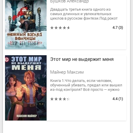
Бушков Александр
Двадцать третья книга одного из
самых длинных и увлекательных
циклов в русском фэнтези.Под рокот
надвигающегося Шторма,
предшествовавшего уходу ларов в
4.7
(3)
небеса и упадку на...
Этот мир не выдержит меня
Майнер Максим
Книга 1.Что делать, если человек,
обученный убивать, предал или вышел
из-под контроля? Всё просто — нужно
позвать меня и отойти в сторону. Я
долгие годы устранял самых...
4.4
(1)