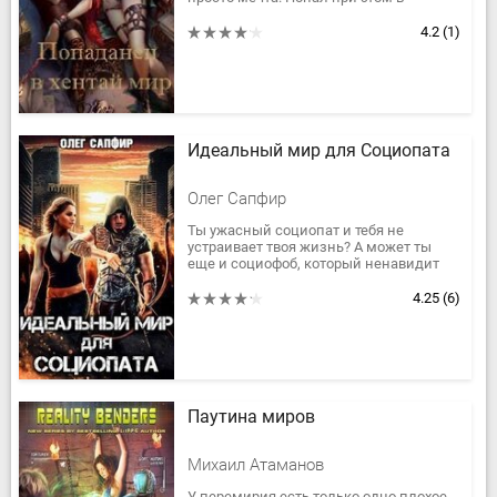
девушку — уже не так хорошо, тут тебя
стараются трахнуть все...
4.2
(1)
Идеальный мир для Социопата
Олег Сапфир
Ты ужасный социопат и тебя не
устраивает твоя жизнь? А может ты
еще и социофоб, который ненавидит
людей? Что в таком случае
предпринять и как поступить, ты не...
4.25
(6)
Паутина миров
Михаил Атаманов
У перемирия есть только одно плохое