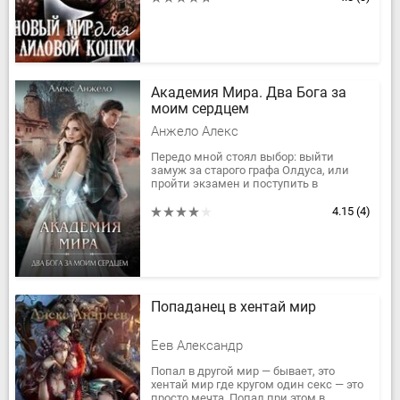
мир,...
Академия Мира. Два Бога за
моим сердцем
Анжело Алекс
Передо мной стоял выбор: выйти
замуж за старого графа Олдуса, или
пройти экзамен и поступить в
престижную Академию Мира. Я
выбрала второе. Казалось, все
4.15
(4)
невзгоды...
Попаданец в хентай мир
Еев Александр
Попал в другой мир — бывает, это
хентай мир где кругом один секс — это
просто мечта. Попал при этом в