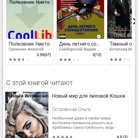
Полковник Никто
День летнего солнцестояния
Суконкин Алексей
Самборский Вадим Леонтьевич
Боталова Мар
3.59
(67)
3
(10)
С этой книгой читают
Новый мир для лиловой Кошки
Островская Ольга
Необычная даже в своём мире,
Антонина привыкла решать все
проблемы самостоятельно, ведь
положиться ей было не на кого. И когда
девушка случайно угодила в другой
4.8
(3)