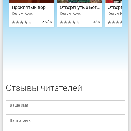
Проклятый вор
Отвергнутые Боги Годвигула. Книга вторая
Кельм Крис
Кельм Крис
Кельм Крис
4.2
(3)
4
(3)
Отзывы читателей