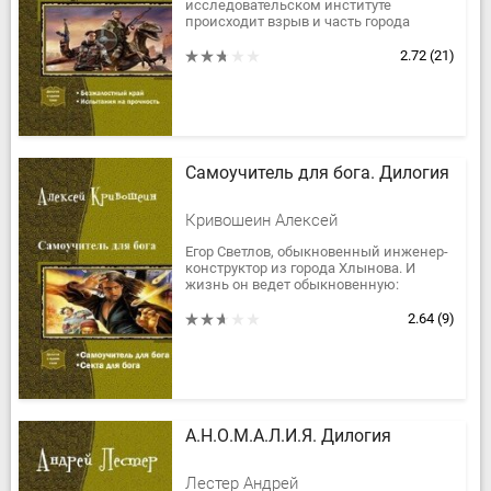
исследовательском институте
происходит взрыв и часть города
переносится в иную реальность.
Выжившие в катастрофе люди по воле
2.72
(21)
судьбы и...
Самоучитель для бога. Дилогия
Кривошеин Алексей
Егор Светлов, обыкновенный инженер-
конструктор из города Хлынова. И
жизнь он ведет обыкновенную:
любимая девушка, веселые друзья,
приятные коллеги, словом, все как у...
2.64
(9)
А.Н.О.М.А.Л.И.Я. Дилогия
Лестер Андрей