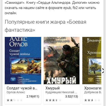
«Самиздат». Книгу «Сердце Альтиндора. Дилогия» можно
скачать на нашем сайте в формате epub, fb2 или читать
онлайн.
Популярные книги жанра «Боевая
фантастика»
Солдат чужой войны
Хмурый
Орлов Алекс
Кудрявцев Николай Федорович
2.19
(411)
3.52
(113)
2