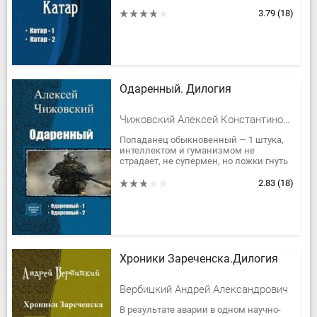
техническом отношении. Там он
становится профессиональным
3.79
(18)
охотником, и...
Одаренный. Дилогия
Чижовский Алексей Константинович
Попаданец обыкновенный — 1 штука,
интеллектом и гуманизмом не
страдает, не супермен, но ложки гнуть
уже умеет, в общем, как всегда — будет
добиваться своих целей добрым...
2.83
(18)
Хроники Зареченска.Дилогия
Вербицкий Андрей Александрович
В результате аварии в одном научно-