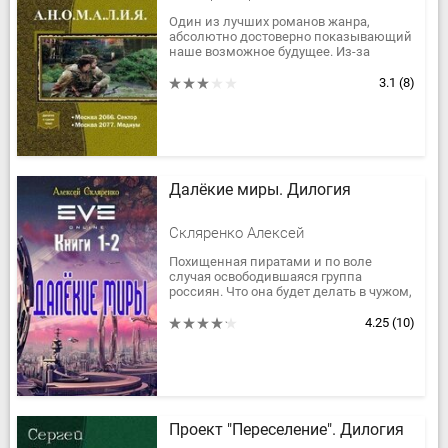
Один из лучших романов жанра,
абсолютно достоверно показывающий
наше возможное будущее. Из-за
случившегося апокалипсиса мир
полностью изменился. Город и его
3.1
(8)
жители...
Далёкие миры. Дилогия
Скляренко Алексей
Похищенная пиратами и по воле
случая освободившаяся группа
россиян. Что она будет делать в чужом,
да ещё и обладающем космическими
технологиями, мире. Останется одной...
4.25
(10)
Проект "Переселение". Дилогия