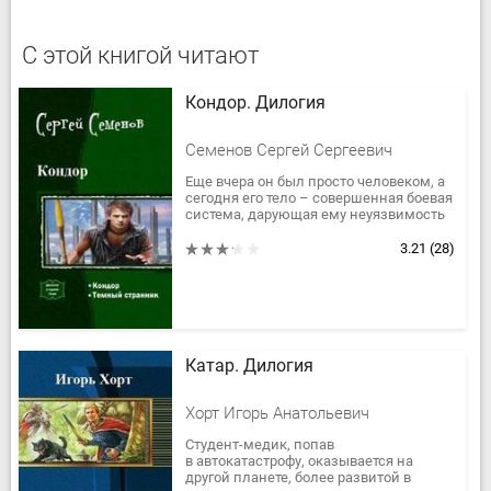
С этой книгой читают
Кондор. Дилогия
Семенов Сергей Сергеевич
Еще вчера он был просто человеком, а
сегодня его тело – совершенная боевая
система, дарующая ему неуязвимость
и сверхчеловеческие способности. И по
его следу уже идут...
3.21
(28)
Катар. Дилогия
Хорт Игорь Анатольевич
Студент-медик, попав
в автокатастрофу, оказывается на
другой планете, более развитой в