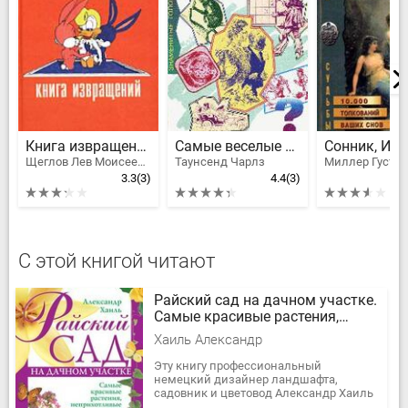
Книга извращений
Самые веселые головоломки
Щеглов Лев Моисеевич, Макс Фрай
Таунсенд Чарлз
Миллер Густав
3.3
(3)
4.4
(3)
С этой книгой читают
Райский сад на дачном участке.
Самые красивые растения,
неприхотливые в уходе
Хаиль Александр
Эту книгу профессиональный
немецкий дизайнер ландшафта,
садовник и цветовод Александр Хаиль
написал для тех, кто хочет, чтобы