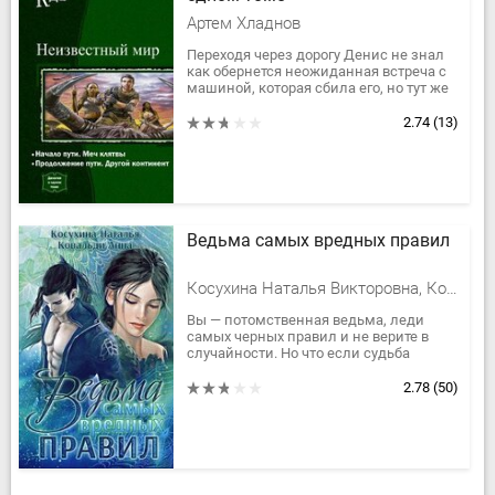
Артем Хладнов
Переходя через дорогу Денис не знал
как обернется неожиданная встреча с
машиной, которая сбила его, но тут же
Денис приходит себя на поляне,
неизвестного ему мира. Его...
2.74
(13)
Ведьма самых вредных правил
Косухина Наталья Викторовна, Ковальди Анна Георгиевна
Вы — потомственная ведьма, леди
самых черных правил и не верите в
случайности. Но что если судьба
бросает вам вызов, и вот на вашем
пороге уже стоит незнакомый...
2.78
(50)