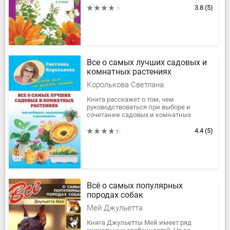
садовый участок не только давал
3.8
(5)
вкусные и...
Все о самых лучших садовых и
комнатных растениях
Королькова Светлана
Книга расскажет о том, чем
руководствоваться при выборе и
сочетании садовых и комнатных
цветов, содержит необходимые советы
и рекомендации. Благодаря этому
4.4
(5)
изданию вы...
Всё о самых популярных
породах собак
Мей Джульетта
Книга Джульетты Мей имеет ряд