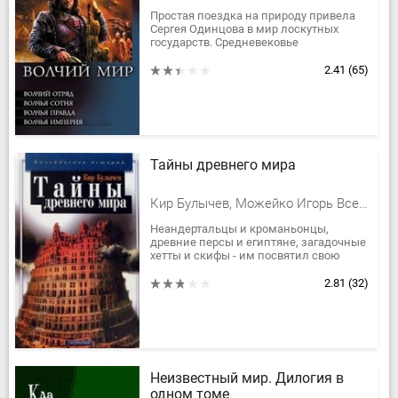
Простая поездка на природу привела
Сергея Одинцова в мир лоскутных
государств. Средневековье
встретилось с новыми технологиями.
Здесь звенят мечи и звучат
2.41
(65)
выстрелы....
Тайны древнего мира
Кир Булычев, Можейко Игорь Всеволодович
Неандертальцы и кроманьонцы,
древние персы и египтяне, загадочные
хетты и скифы - им посвятил свою
книгу Игорь Можейко, известный всем
под псевдонимом Кир Булычев.
2.81
(32)
...
Неизвестный мир. Дилогия в
одном томе