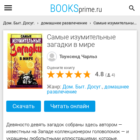
Дом. Быт. Досуг.
домашнее развлечение
Самые изумительные загадки в мире скачать книгу
Самые изумительные
загадки в мире
Тоунсенд Чарльз
Оцените книгу
4.8
4
Жанр:
Дом. Быт. Досуг.
,
домашнее
развлечение
Скачать
Читать онлайн
Девяносто девять загадок собраны здесь автором —
известным на Западе коллекционером головоломок — и
украшены любопытными иллюстрациями, которые,