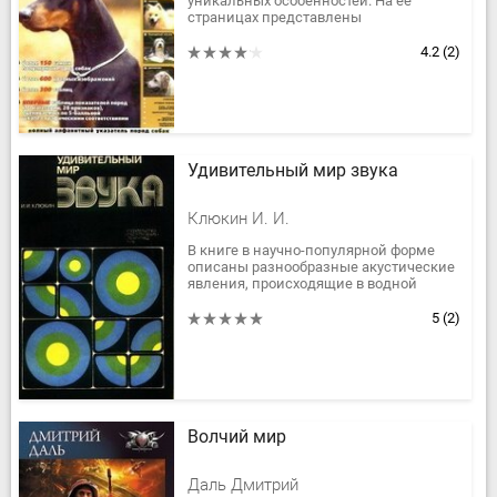
уникальных особенностей. На ее
страницах представлены
характеристики более чем 150 самых
популярных пород собак. Для удобства
4.2
(2)
читателей вся...
Удивительный мир звука
Клюкин И. И.
В книге в научно-популярной форме
описаны разнообразные акустические
явления, происходящие в водной
среде. Рассмотрены области
применения современной акустики и...
5
(2)
Волчий мир
Даль Дмитрий