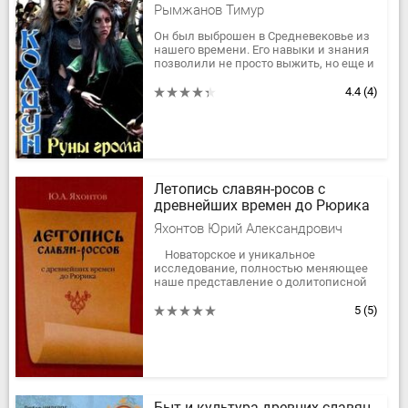
Рымжанов Тимур
Он был выброшен в Средневековье из
нашего времени. Его навыки и знания
позволили не просто выжить, но еще и
переломить ход истории. Прозванный
в народе князем-колдуном,...
4.4
(4)
Летопись славян-росов с
древнейших времен до Рюрика
Яхонтов Юрий Александрович
Новаторское и уникальное
исследование, полностью меняющее
наше представление о долитописной
истории славян. Автору удалось
доказать достоверность сведений,...
5
(5)
Быт и культура древних славян