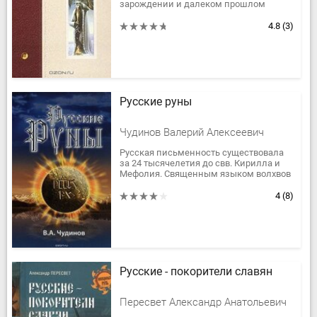
зарождении и далеком прошлом
славянства, его религии и культуре,
представлениях славян об
4.8
(3)
окружающем...
Русские руны
Чудинов Валерий Алексеевич
Русская письменность существовала
за 24 тысячелетия до свв. Кирилла и
Мефолия. Священным языком волхвов
были Руны Макоши. Язык мирян
представлял собой Руны Рода. Эти...
4
(8)
Русские - покорители славян
Пересвет Александр Анатольевич