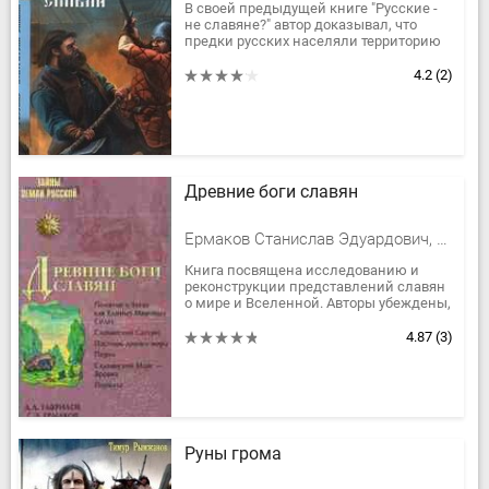
В своей предыдущей книге "Русские -
не славяне?" автор доказывал, что
предки русских населяли территорию
будущей России еще со времен
окончания ледникового периода....
4.2
(2)
Древние боги славян
Ермаков Станислав Эдуардович, Гаврилов Дмитрий Анатольевич
Книга посвящена исследованию и
реконструкции представлений славян
о мире и Вселенной. Авторы убеждены,
что заложенные на заре истории
славян особенности мировосприятия...
4.87
(3)
Руны грома