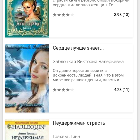
страсти книги Бертрис Смолл покорили
сердца миллионов женщин. Ее
произведения неизменно становятся
бестселлерами и пользуются во всем
3.98
(13)
мире...
Сердце лучше знает...
Заблоцкая Виктория Валерьевна
Он давно перестал верить в
искренность людей, зная, что в этом
мире все решают деньги, власть и
положение в обществе. Каждую ночь в
его постели новая девушка, его любви...
4.23
(11)
Неудержимая страсть
Грэхем Линн