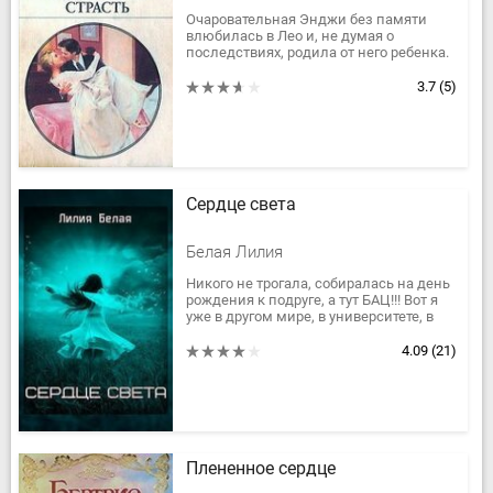
Очаровательная Энджи без памяти
влюбилась в Лео и, не думая о
последствиях, родила от него ребенка.
Но между ними нет социального
равенства: она – дочь дворецкого, а
3.7
(5)
он...
Сердце света
Белая Лилия
Никого не трогала, собиралась на день
рождения к подруге, а тут БАЦ!!! Вот я
уже в другом мире, в университете, в
классе где одни парни и при том
наследники! Ну и...
4.09
(21)
Плененное сердце