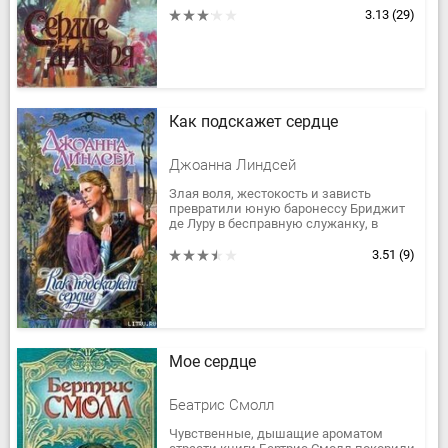
которого ни разу не видела, и...
3.13
(29)
Как подскажет сердце
Джоанна Линдсей
Злая воля, жестокость и зависть
превратили юную баронессу Бриджит
де Луру в бесправную служанку, в
игрушку норманнского рыцаря Роланда
Монтвилльского, о грубости...
3.51
(9)
Мое сердце
Беатрис Смолл
Чувственные, дышащие ароматом