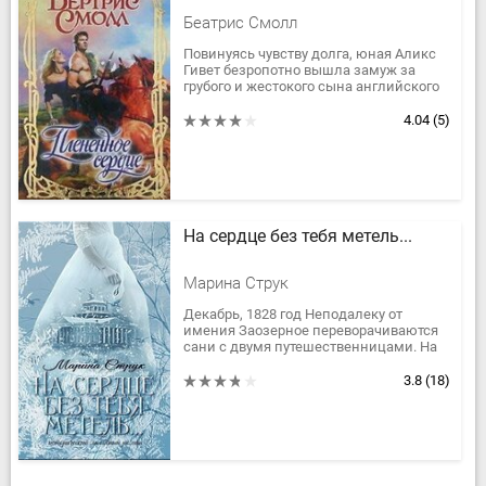
Беатрис Смолл
Повинуясь чувству долга, юная Аликс
Гивет безропотно вышла замуж за
грубого и жестокого сына английского
барона. Однако когда ее супруг
скончался, красавица поклялась...
4.04
(5)
На сердце без тебя метель...
Марина Струк
Декабрь, 1828 год Неподалеку от
имения Заозерное переворачиваются
сани с двумя путешественницами. На
их счастье поблизости охотится
владелец тех земель — граф...
3.8
(18)