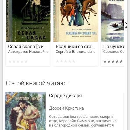
Серая скала [с иллюстрациями]
Всадники со станции Роса
Автократов Николай Васильевич
Сергей и Владислав Крапивины
С этой книгой читают
Сердце дикаря
Дорсей Кристина
Оставшись без гроша после смерти
отца, Кэролайн Симмонс, англичанка
из благородной семьи, соглашается
стать женой богатого американца,