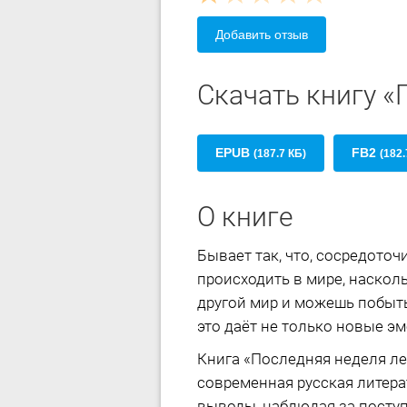
Добавить отзыв
Скачать книгу «
EPUB
FB2
(187.7 КБ)
(182.
О книге
Бывает так, что, сосредото
происходить в мире, насколь
другой мир и можешь побыть
это даёт не только новые э
Книга «Последняя неделя л
современная русская литера
выводы, наблюдая за поступ