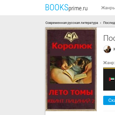
Жанр
Современная русская литература
Послед
По
Жанр
Ск