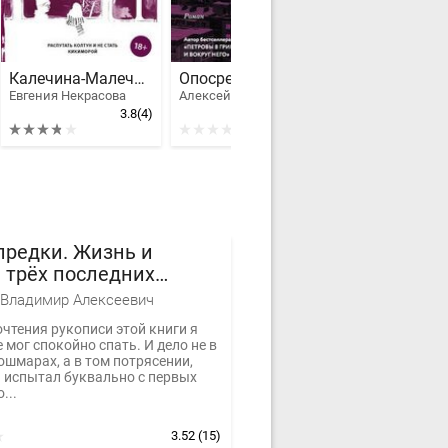
Калечина-Малечина
Опосредованно
Тени судьбы
Евгения Некрасова
Алексей Сальников
Рой Олег Юрьев
3.8
(4)
предки. Жизнь и
 трёх последних
изаций.
Владимир Алексеевич
чтения рукописи этой книги я
 мог спокойно спать. И дело не в
шмарах, а в том потрясении,
я испытал буквально с первых
...
3.52
(15)