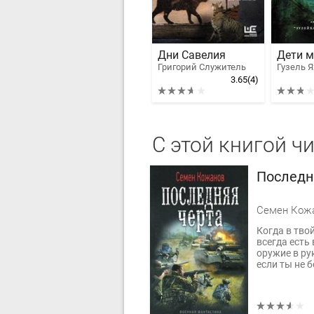
Дни Савелия
Дети 
Григорий Служитель
Гузель 
3.65
(4)
С этой книгой ч
Последн
Семен Кож
Когда в твой
всегда есть
оружие в ру
если ты не б