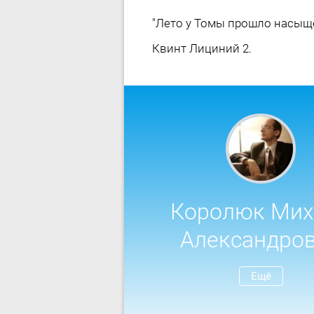
"Лето у Томы прошло насыщен
Квинт Лициний 2.
Королюк Мих
Александро
Ещё