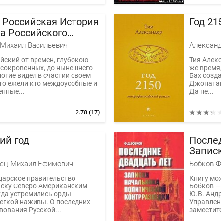
 Российская История
Год 21
ла Российского
до кончины Великого
Михаил Васильевич
Александ
рослава Первого или
йский от времен, глубокою
Тия Алекс
года
 сокровенных, до нынешнего
же время,
ногие видел в счастии своем
Бах созд
то ежели кто междоусобные и
Джонатан 
енные...
Да не...
2.78
(17)
ий год
Послед
Запис
полит
нец Михаил Ефимович
Бобков Ф
 царское правительство
Книгу мо
яску Северо-Американским
Бобков — 
уда устремились орды
Ю.В. Анд
егкой наживы. О последних
Управлен
вования Русской...
заместите