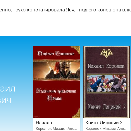
но, - сухо констатировала Яся, - под его конец она влюб
аил
вич
Начало
Квинт Лициний 2
Королюк Михаил Александрович
Королюк Михаил Александрович