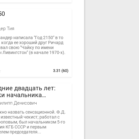
50
ер Тия
андер написала "Год 2150" в то
 когда ее хороший друг Ричард
авал свою "Чайку по имени
Ливингстон" (в начале 1970-х).
3.31
(60)
ние двадцать лет:
ки начальника
ической контрразведки
илипп Денисович
жно назвать сенсационной. Ф.Д.
известный чекист; работал с
роповым, был начальником 5-го
ия КГБ СССР и первым
лем председателя...