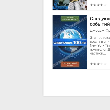
Следующ
событий
Джордж Фр
Эта провок
вошла в спи
New York Ti
политолог 
частной...