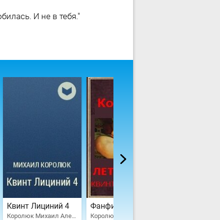
илась. И не в тебя."
Квинт Лициний 4
Фанфик на Квинт Лициний
Королюк Михаил Александрович
Королюк Михаил Александрович