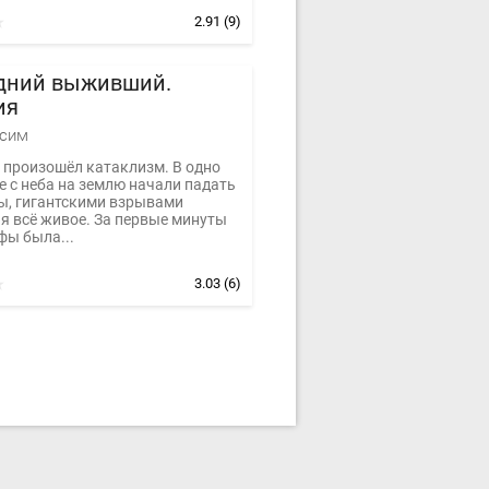
2.91
(9)
дний выживший.
ия
ксим
произошёл катаклизм. В одно
е с неба на землю начали падать
ы, гигантскими взрывами
я всё живое. За первые минуты
фы была...
3.03
(6)