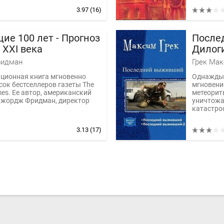
3.97
(16)
ие 100 лет - Прогноз
После
 XXI века
Дилог
идман
Грек Ма
ационная книга мгновенно
Однажды 
сок бестселлеров газеты The
мгновени
mes. Ее автор, американский
метеорит
Джордж Фридман, директор
уничтожа
катастро
3.13
(17)