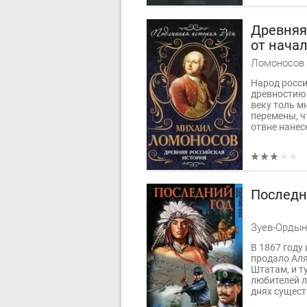
Древняя
от нача
народа 
Ломоносов 
Князя Я
Народ росси
до 1054 
древностию
веку толь м
перемены, ч
отвне нанес
Последн
Зуев-Орды
В 1867 году
продало Ал
Штатам, и т
любителей л
днях сущест