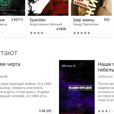
мои
2.82
(11)
Брисбен
Шер аминь
5
(3)
Яхина
Водолазкин Евгений Германович
Захар Прилепин
4.08
(8)
итают
яя черта
Hаши 
гибель
цивил
анов
Шемшук 
 дом приходит война, то у тебя
После про
 выбор: сбежать или взять
неделю не
ки и дать отпор врагу. И даже
ночных ко
едный человек, и у тебя есть...
которое 
глав этого
3.58
(20)