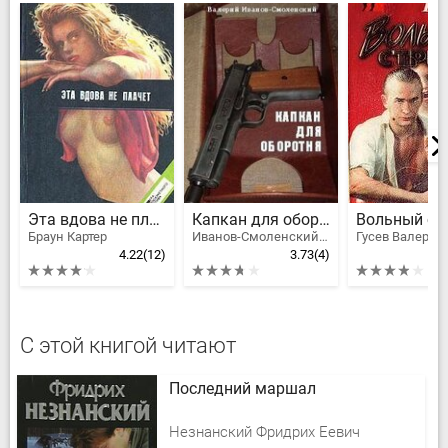
Эта вдова не плачет
Капкан для оборотня
Вольный ст
Браун Картер
Иванов-Смоленский Валерий
4.22
(12)
3.73
(4)
С этой книгой читают
Последний маршал
Незнанский Фридрих Еевич