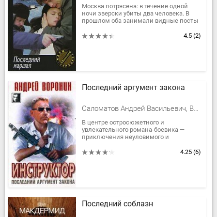
Москва потрясена: в течение одной
ночи зверски убиты два человека. В
прошлом оба занимали видные посты
в госаппарате и влияли на ход
важнейших событий в стране....
4.5
(2)
Последний аргумент закона
Саломатов Андрей Васильевич, Воронин Андрей
В центре остросюжетного и
увлекательного романа-боевика —
приключения неуловимого и
бесстрашного Иллариона Забродова,
известного читателям по предыдущим
4.25
(6)
книгам Андрея...
Последний соблазн