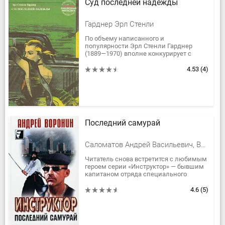
Суд последней надежды
Гарднер Эрл Стенли
По объему написанного и
популярности Эрл Стенли Гарднер
(1889—1970) вполне конкурирует с
Агатой Кристи. Ему принадлежат
(включая опубликованные под
4.53
(4)
псевдонимами А.А.Фейр,...
Последний самурай
Саломатов Андрей Васильевич, Воронин Андрей
Читатель снова встретится с любимым
героем серии «Инструктор» — бывшим
капитаном отряда специального
назначения ГРУ Илларионом
Забродовым.Инструктор выдвигает
4.6
(5)
свою,...