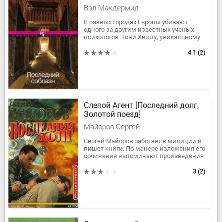
Вэл Макдермид
В разных городах Европы убивают
одного за другим известных ученых-
психологов. Тони Хиллу, уникальному
знатоку поведения серийных убийц,
предлагают принять участие в...
4.1
(2)
Слепой Агент [Последний долг,
Золотой поезд]
Майоров Сергей
Сергей Майоров работает в милиции и
пишет книги. По манере изложения его
сочинения напоминают произведения
признанного мастера детективного
жанра А. Кивинова....
3
(2)