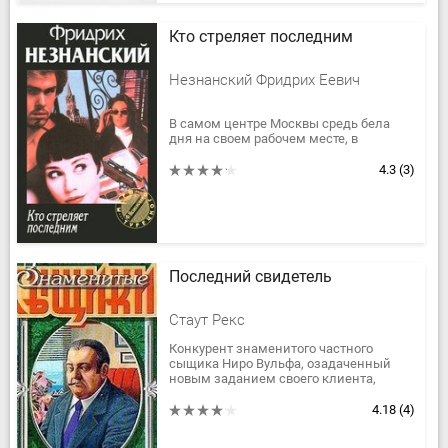
Кто стреляет последним
Незнанский Фридрих Еевич
В самом центре Москвы средь бела
дня на своем рабочем месте, в
лаборатории одного из столичных НИИ,
застрелен всемирно известный
4.3
(3)
ученый профессор Осмоловский....
Последний свидетель
Стаут Рекс
Конкурент знаменитого частного
сыщика Ниро Вульфа, озадаченный
новым заданием своего клиента,
приходит на поклон к великому
сыщику, чтобы тот помог ему в
4.18
(4)
расследовании,...