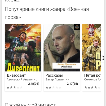
epub, fb2.
Популярные книги жанра «Военная
проза»
Диверсант
Рассказы
Пятая рота
Азольский Анатолий Алексеевич
Захар Прилепин
2.48
(96)
2.17
(35)
С этой книгой читают