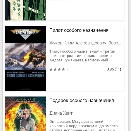
Пилот особого назначения
Жуков Клим Александрович, Зорич Александр Владимирович
'Пилот особого назначения' – третий
роман тетралогии о приключениях
Андрея Румянцева, написанный
Александром Зоричем в соавторстве с
Климом Жуковым. Является...
3.86
(11)
Подарок особого назначения
Диана Хант
Он - дракон. Могущественный
крылатый лорд с куском льда вместо
сердца, воплощение силы, власти и