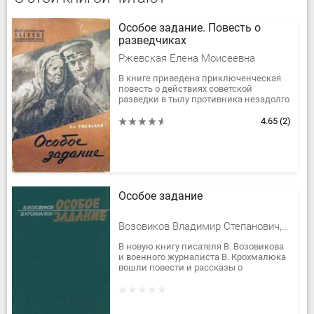
Особое задание. Повесть о
разведчиках
Ржевская Елена Моисеевна
В книге приведена приключенческая
повесть о действиях советской
разведки в тылу противника незадолго
до финала затянувшейся битвы на
Ржевском выступе (1942–1943), в...
4.65
(2)
Особое задание
Возовиков Владимир Степанович, Крохмалюк Владимир Григорьевич
В новую книгу писателя В. Возовикова
и военного журналиста В. Крохмалюка
вошли повести и рассказы о
современной армии, о становлении
воинов различных национальностей,...