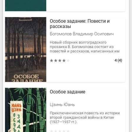
Особое задание: Повести и
рассказы
Богомолов Владимир Осипович
Новый сборник волгоградского
прозаика В. Богомолова состоит из
повестей и рассказов, написанных им
в разное время.В повестях «Все
сначала», «Две встречи» и «Останутся...
4
(4)
Особое задание
Цзинь Юань
Приключенческая повесть из истории
второй гражданской войны в Китае
(1927—1937 гг.).