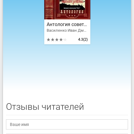
Антология советского детектива 48. Компиляция. Книги 1-12
Василенко Иван Дмитриевич, Гребенюк Михаил, Габуния Евгений Дзукуевич, Винокуров Валерий, Божаткин Михаил, Арестова Любовь Львовна, Азад Авликулов, Борис Боксер, Вильям Вальдман, Анатолий Бабиков
4.3
(2)
Отзывы читателей