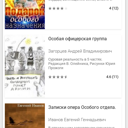
порока. Он привык повелевать
судьбами, душами и телами. И ему
4
(12)
меня…...
Особая офицерская группа
Загорцев Андрей Владимирович
Суровая реальность в 5 частях.
Редакция В. Олейника, Рисунки Юрия
Прожоги
4.6
(11)
Записки опера Особого отдела.
Иванов Евгений Геннадьевич
В отдаленном заполярном гарнизоне