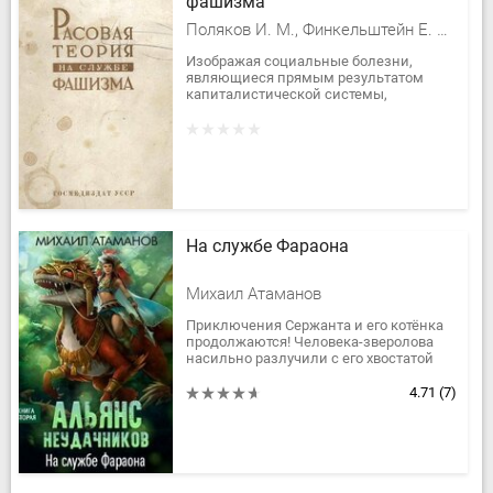
фашизма
Поляков И. М., Финкельштейн Е. А., Гуревич З. А., Генес Семен Григорьевич, Рохлин Л. Л.
Изображая социальные болезни,
являющиеся прямым результатом
капиталистической системы,
неизбежным последствием
«врожденных качеств» самих
трудящихся, буржуазия...
На службе Фараона
Михаил Атаманов
Приключения Сержанта и его котёнка
продолжаются! Человека-зверолова
насильно разлучили с его хвостатой
подружкой Шелли, вот только ни
последовать за ней в большой...
4.71
(7)