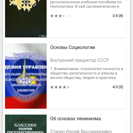
русскоязычным учебным пособием по
геополитике. В ней систематически и
подробно изложены основы
геополитики как науки, ее теория,
3.4
(4)
история....
Основы Социологии
Внутренний предиктор СССР
7. Взаимосвязи: психология личности и
общество, религиозность и атеизм в
жизни общества, теория и практика
познания, принцип «практика -
критерий истины», достаточно...
4.5
(3)
Об основах ленинизма.
Сталин Иосиф Виссарионович