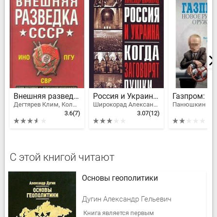
Внешняя разведка СССР
Россия и Украина. Когда заговорят пушки…
Дегтярев Клим, Колпакиди Александр Иванович
Широкорад Александр Борисович
3.6
(7)
3.07
(12)
С этой книгой читают
Основы геополитики
Дугин Александр Гельевич
Книга является первым