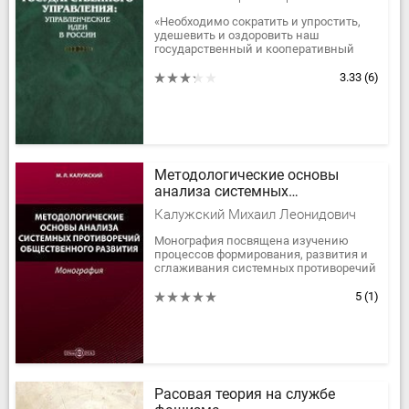
«Необходимо сократить и упростить,
удешевить и оздоровить наш
государственный и кооперативный
аппарат, наши наркоматские и
хозрасчетные учреждения снизу
3.33
(6)
доверху....
Методологические основы
анализа системных
противоречий общественного
Калужский Михаил Леонидович
развития
Монография посвящена изучению
процессов формирования, развития и
сглаживания системных противоречий
в социальных системах. Используя
методологию общей теории систем и...
5
(1)
Расовая теория на службе