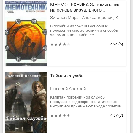
МНЕМОТЕХНИКА Запоминание
на основе визуального
мышления
Зиганов Марат Александрович, Козаренко Владимир Алексеевич
В пособии изложены основные
положения мнемотехники и способы
запоминания наиболее
распространенных видов информации.
Для широкого круга читателей.
4.24
(5)
Тайная служба
Полевой Алексей
Капитан пограничной службы
попадает в водоворот политических
интриг, его принимают в ходе событий
в Тайную службу, где руководит
харизматичный граф Нефёдов. Герой...
4.57
(7)