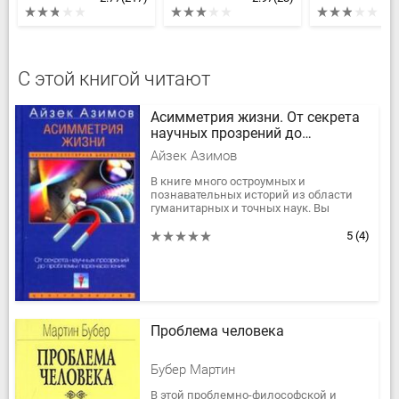
С этой книгой читают
Асимметрия жизни. От секрета
научных прозрений до
проблемы перенаселения
Айзек Азимов
В книге много остроумных и
познавательных историй из области
гуманитарных и точных наук. Вы
познакомитесь с научно-популярными
изысканиями ученого и писателя в
5
(4)
сфере...
Проблема человека
Бубер Мартин
В этой проблемно-философской и