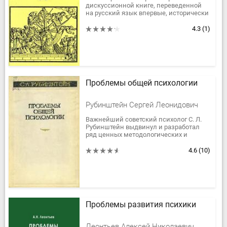
дискуссионной книге, переведенной
на русский язык впервые, исторически
систематизировано познание
диалогического принципа и
4.3
(1)
проведено...
Проблемы общей психологии
Рубинштейн Сергей Леонидович
Важнейший советский психолог С. Л.
Рубинштейн выдвинул и разработал
ряд ценных методологических и
теоретических положений, имеющих
важное значение для советской...
4.6
(10)
Проблемы развития психики
Леонтьев Алексей Николаевич