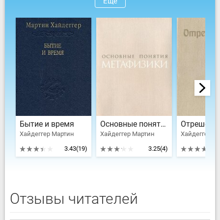
Ещё
Бытие и время
Основные понятия метафизики. Мир – Конечность – Одиночество
Отрешенн
Хайдеггер Мартин
Хайдеггер Мартин
Хайдеггер М
3.43
(19)
3.25
(4)
Отзывы читателей