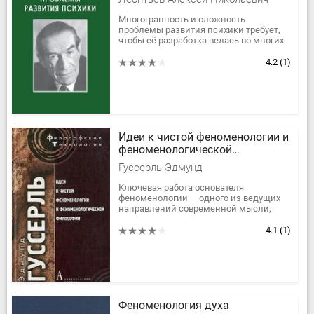
Многогранность и сложность
проблемы развития психики требует,
чтобы её разработка велась во многих
направлениях, в различных планах и
различными методами. Публикуемые
4.2
(1)
в...
Идеи к чистой феноменологии и
феноменологической
философии. Книга 1
Гуссерль Эдмунд
Ключевая работа основателя
феноменологии — одного из ведущих
направлений современной мысли,
подвергающего анализу
непосредственные данности сознания
4.1
(1)
— представляет...
Феноменология духа