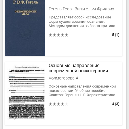
Гегель Георг Вильгельм Фридрих
Представляет собой исследование
форм существования сознания.
Методом движения выбрана критика
являющегося (естественного,
неподлинного, обыденного,
5
(1)
нереального —...
Основные направления
современной психотерапии
Холмогорова А
Основные направления современной
психотерапии: Учебное пособие.
Соавтор: Гаранян Н.Г. Характеристика
трех основных блоков когнитивно-
бихевиоральных подходов,...
4
(3)