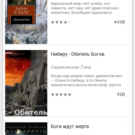
Идеальный мир. Нет злобы, нет
зависти, нет лжи, нет даже опасных
животных. Всеобщая гармония и
процветание. Утопия. Мир, где люди,
как боги: умные, прекрасные,
4.3
(3)
сильные......
Нибиру - Обитель Богов.
Саражинская Лина
Когда над миром навис дамоклов меч
– планета Нибиру, а по Земле
прокатилась волна катастроф, группа
молодых людей отдыхающих в горах
оказываются оторванными от...
5
(2)
Боги ждут жертв