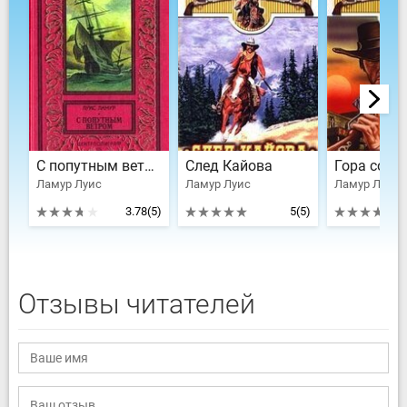
С попутным ветром
След Кайова
Гора сокр
Ламур Луис
Ламур Луис
Ламур Луис
3.78
(5)
5
(5)
Отзывы читателей