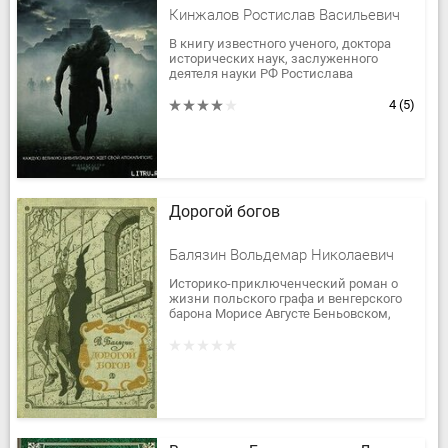
Кинжалов Ростислав Васильевич
В книгу известного ученого, доктора
исторических наук, заслуженного
деятеля науки РФ Ростислава
Васильевича Кинжалова вошли
исторический роман «Боги ждут
4
(5)
жертв», рассказ...
Дорогой богов
Балязин Вольдемар Николаевич
Историко-приключенческий роман о
жизни польского графа и венгерского
барона Морисе Августе Беньовском,
генерале повстанческой армии
конфедератов, каторжнике...