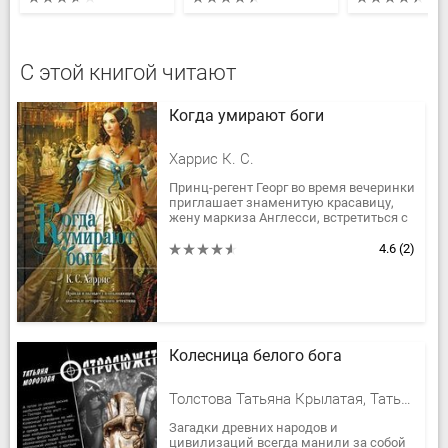
С этой книгой читают
Когда умирают боги
Харрис К. С.
Принц-регент Георг во время вечеринки
приглашает знаменитую красавицу,
жену маркиза Англесси, встретиться с
ним. Через некоторое время
прекрасную Генерву находят мертвой...
4.6
(2)
Колесница белого бога
Толстова Татьяна Крылатая, Татьяна Морозова
Загадки древних народов и
цивилизаций всегда манили за собой