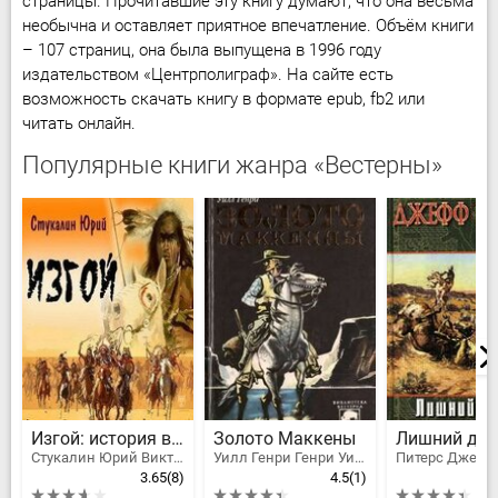
страницы. Прочитавшие эту книгу думают, что она весьма
необычна и оставляет приятное впечатление. Объём книги
– 107 страниц, она была выпущена в 1996 году
издательством «Центрполиграф». На сайте есть
возможность скачать книгу в формате epub, fb2 или
читать онлайн.
Популярные книги жанра «Вестерны»
Изгой: история воина
Золото Маккены
Стукалин Юрий Викторович
Уилл Генри Генри Уилсон Аллен
Питерс Джефф
3.65
(8)
4.5
(1)