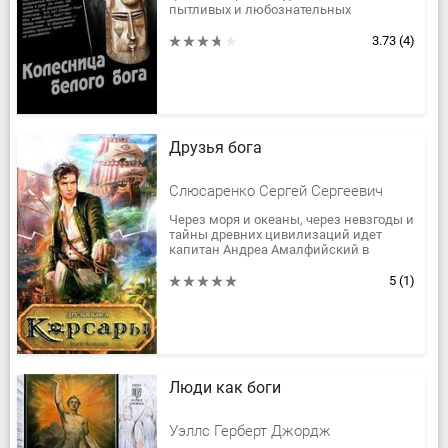
пытливых и любознательных
исследователей и ученых. Вот и в
новом романе известного автора...
3.73
(4)
Друзья бога
Слюсаренко Сергей Сергеевич
Через моря и океаны, через невзгоды и
тайны древних цивилизаций идет
капитан Андреа Амалфийский в
поисках тайны своего рождения. С
детства он сохранил в себе...
5
(1)
Люди как боги
Уэллс Герберт Джордж