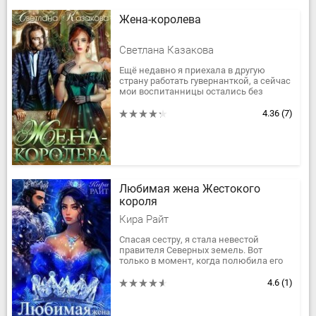
Жена-королева
Светлана Казакова
Ещё недавно я приехала в другую
страну работать гувернанткой, а сейчас
мои воспитанницы остались без
родителей, и их судьба зависит от того,
кто станет опекуном. Ещё...
4.36
(7)
Любимая жена Жестокого
короля
Кира Райт
Спасая сестру, я стала невестой
правителя Северных земель. Вот
только в момент, когда полюбила его
всем сердцем, узнала о предательстве
и сбежала из его холодного замка...
4.6
(1)