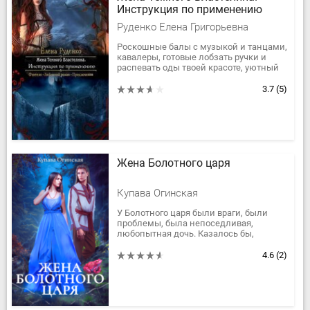
Инструкция по применению
Руденко Елена Григорьевна
Роскошные балы с музыкой и танцами,
кавалеры, готовые лобзать ручки и
распевать оды твоей красоте, уютный
замок с кучей слуг и любящими
родственниками. У меня все...
3.7
(5)
Жена Болотного царя
Купава Огинская
У Болотного царя были враги, были
проблемы, была непоседливая,
любопытная дочь. Казалось бы,
неужели этого мало?
Мало, решило мироздание и подарило
4.6
(2)
царю меня...
...