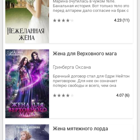
Марина очутилась в чужом теле.
Банальная история. Вот только тело это
перед алтарем дало согласие на брак с
умным, сексуально озабоченным,
уродливым некромантом....
4.23
(11)
Жена для Верховного мага
Гринберга Оксана
Брачный договор стал для Одри Нейтон
приговором. Для нее он означает
потерю свободы и всего, чем она
дорожила. А для ее мужа? Быть может,
шанс на любовь и счастье? Но...
4.07
(6)
Жена мятежного лорда