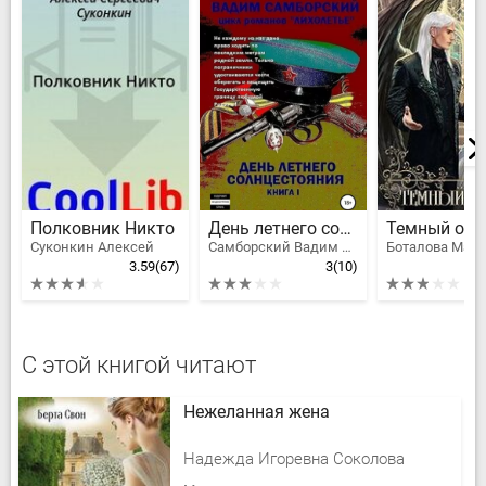
Полковник Никто
День летнего солнцестояния
Суконкин Алексей
Самборский Вадим Леонтьевич
Боталова Мар
3.59
(67)
3
(10)
С этой книгой читают
Нежеланная жена
Надежда Игоревна Соколова