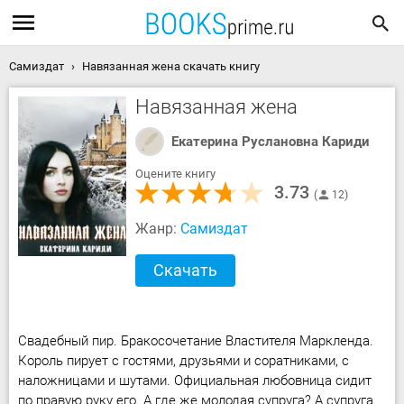
Самиздат
Навязанная жена скачать книгу
Навязанная жена
Екатерина Руслановна Кариди
Оцените книгу
3.73
12
Жанр:
Самиздат
Скачать
Свадебный пир. Бракосочетание Властителя Маркленда.
Король пирует с гостями, друзьями и соратниками, с
наложницами и шутами. Официальная любовница сидит
по правую руку его. А где же молодая супруга? А супруга