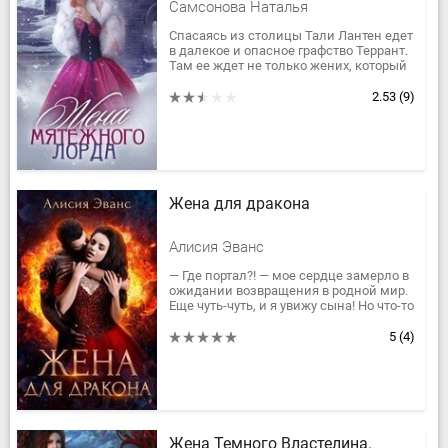
Самсонова Наталья
Спасаясь из столицы Тали Лантен едет
в далекое и опасное графство Террант.
Там ее ждет не только жених, который
совсем не рад навязанному браку, но и
самый сложный...
2.53
(9)
Жена для дракона
Алисия Эванс
— Где портал?! — мое сердце замерло в
ожидании возвращения в родной мир.
Еще чуть-чуть, и я увижу сына! Но что-то
пошло не так. Секунды тянулись, а
долгожданный...
5
(4)
Жена Темного Властелина.