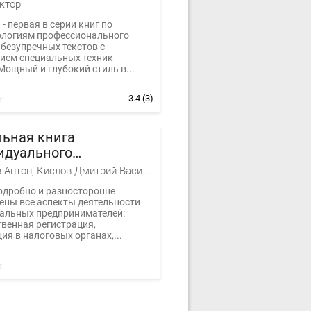
ктор
 - первая в серии книг по
ологиям профессионального
 безупречных текстов с
ием специальных техник
Мощный и глубокий стиль в...
3.4
(3)
льная книга
идуального
ринимателя
Касьянов Антон, Кислов Дмитрий Васильевич, Курбангалеева Оксана
подробно и разносторонне
ены все аспекты деятельности
альных предпринимателей:
твенная регистрация,
ия в налоговых органах,...