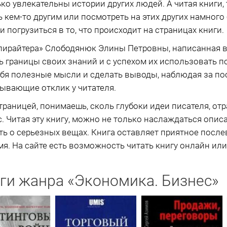
ко увлекательны истории других людей. А читая книги,
 кем-то другим или посмотреть на этих других намного
погрузиться в то, что происходит на страницах книги.
пирайтера» Слободянюк Элины Петровны, написанная в
границы своих знаний и с успехом их использовать по
бя полезные мысли и сделать выводы, наблюдая за пос
ывающие отклик у читателя.
траницей, понимаешь, сколь глубоки идеи писателя, отра
с. Читая эту книгу, можно не только наслаждаться опи
ть о серьезных вещах. Книга оставляет приятное послев
я. На сайте есть возможность читать книгу онлайн или 
ги жанра «Экономика. Бизнес»