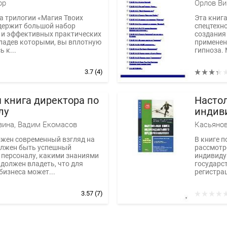
ор
Орлов Ви
а трилогии «Магия Твоих
Эта книга
держит большой набор
спецтехн
 и эффективных практических
создания
ладев которыми, вы вплотную
применен
 к...
гипноза. 
3.7
(4)
 книга директора по
Насто
лу
индив
предп
вина, Вадим Екомасов
ожен современный взгляд на
В книге 
олжен быть успешный
рассмотр
 персоналу, какими знаниями
индивиду
должен владеть, что для
государс
бизнеса может...
регистрац
3.57
(7)