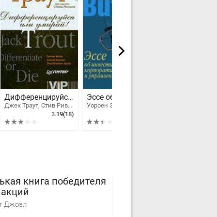
Дифференцируйся или умирай!
Эссе об инвестициях, корпоративных финансах и управлении компаниями
Джек Траут, Стив Ривкин
Уоррен Э. Баффетт
Акелис Стивен 
3.19
(18)
2.45
(50)
ькая книга победителя
 акций
т Джоэл