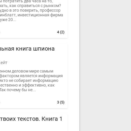
 потратить два часа на то,
нать, как справиться с рынком?
удно в это поверить, профессор
инблатт, инвестиционная фирма
уже 20...
4
(2)
льная книга шпиона
Кейт
енном деловом мире самым
фактором является информация
никто не собирает информацию
чественно и эффективно, как
ак почему бы не...
3
(5)
твоих текстов. Книга 1