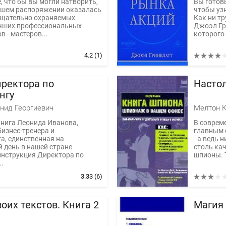
, что бы вы могли натворить,
Вы готовы
ашем распоряжении оказалась
чтобы уз
тщательно охраняемых
Как ни тр
учших профессиональных
Джоэл Гр
 - мастеров...
которого 
4.2
(1)
иректора по
Насто
нгу
нид Георгиевич
Мелтон 
нига Леонида Иванова,
В соврем
бизнес-тренера и
главным 
а, единственная на
- а ведь 
 день в нашей стране
столь ка
инструкция Директора по
шпионы. Т
..
3.33
(6)
оих текстов. Книга 2
Магия 