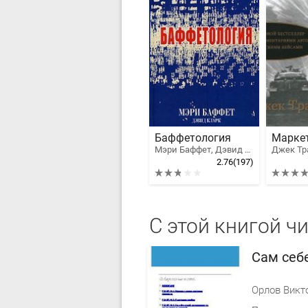
Баффетология
Мэри Баффет, Дэвид Кларк
Джек Тр
2.76
(197)
С этой книгой ч
Сам себ
Орлов Викт