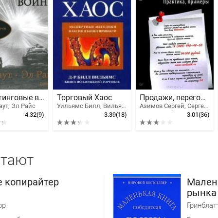
Маркетинговые войны
Торговый Хаос
Продажи, переговоры
аут, Эл Райс
Уильямс Билл, Вильямс Билл, Грегори-Вильямс Джастин
Азимов Сергей, Сергей Азимов
4.32
(9)
3.39
(18)
3.01
(36)
итают
е копирайтер
Мален
рынка
ор
Гринблат