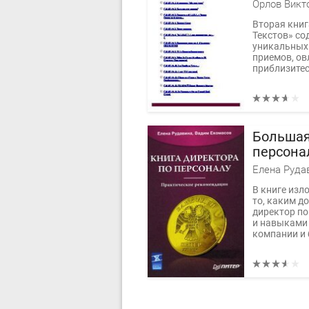
Орлов Викт
Вторая книг
Текстов» со
уникальных
приемов, ов
приблизитесь
Большая
персона
Елена Руда
В книге изл
то, каким д
директор по
и навыками 
компании и 