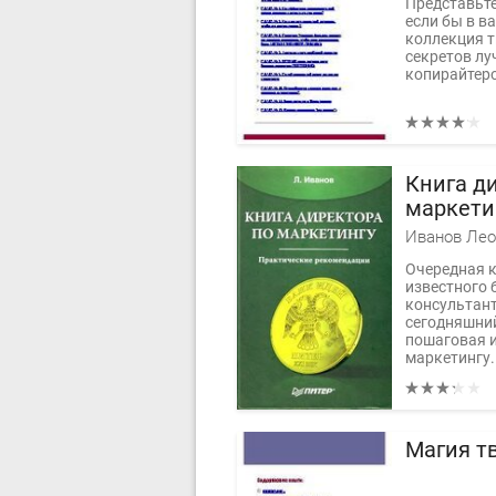
Представьте
если бы в в
коллекция 
секретов л
копирайтеров
Книга д
маркети
Иванов Лео
Очередная к
известного 
консультант
сегодняшний
пошаговая 
маркетингу.
Магия тв