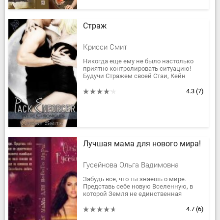
Страж
Крисси Смит
Никогда еще ему не было настолько
приятно контролировать ситуацию!
Будучи Стражем своей Стаи, Кейн
привык, что люди слушались его и без
возражений исполняли все...
4.3
(7)
Лучшая мама для нового мира!
Гусейнова Ольга Вадимовна
Забудь все, что ты знаешь о мире.
Представь себе новую Вселенную, в
которой Земля не единственная
планета заселенная людьми, но
является колыбелью жизни. Новые
4.7
(6)
люди...