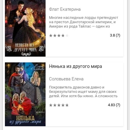
Флат Екатерина
Многие наследные лорды претендуют
на престол Данготарской империи, и
Амиран из рода Тайлас — один из
самых достойнейших. Но по древней
традиции ему нужна избранница,...
3.8
(7)
Нянька из другого мира
Соловьева Елена
Покровитель драконов давно и
безрезультатно ищет маму для своих
детей. Или хотя бы няню. А сложность
заключается в том, что детки —
«чудовища», и это не в переносном...
4.83
(7)