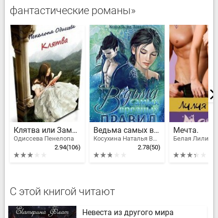
фантастические романы»
Клятва или Замуж за первого встречного
Ведьма самых вредных правил
Мечта.
Одиссева Пенелопа
Косухина Наталья Викторовна, Ковальди Анна Георгиевна
Белая Лилия
2.94
(106)
2.78
(50)
С этой книгой читают
Невеста из другого мира