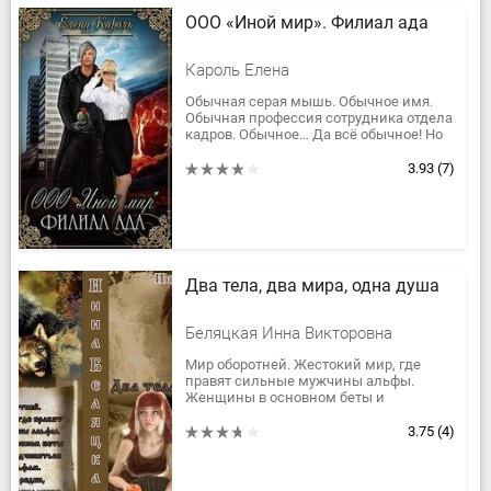
ООО «Иной мир». Филиал ада
Кароль Елена
Обычная серая мышь. Обычное имя.
Обычная профессия сотрудника отдела
кадров. Обычное… Да всё обычное! Но
вот не везет, хоть тресни. Ни в быту, ни
в работе, ни в личной...
3.93
(7)
Два тела, два мира, одна душа
Беляцкая Инна Викторовна
Мир оборотней. Жестокий мир, где
правят сильные мужчины альфы.
Женщины в основном беты и
вынуждены подчиняться сильным
альфам. Омеги очень редки,
3.75
(4)
практически не...