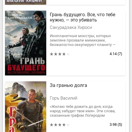
Грань будущего. Все, что тебе
нужно, — это убивать
Сакурадзака Хироcи
Инопланетные монстры, которых
земляне прозвали мимиками,
безжалостно оккупируют планету —
разрушают крупные города, губят
миллионы человеческих жизней.
4.14
(7)
Армии всех стран...
За гранью долга
Горъ Василий
«Желаю тебе дожить до дня, когда
народ забудет твое имя». Эти слова,
сказанные графом Логиродом
Неустрашимым своему сыну в день
совершеннолетия — совсем не
3.98
(5)
проклятие....