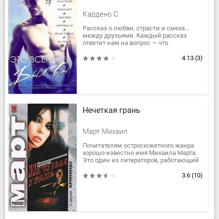
Кардено С.
Рассказ о любви, страсти и смеха...
между друзьями. Каждый рассказ
ответит нам на вопрос — что
произойдет, когда тот, кто
предназначен тебе, был рядом все это
4.13
(3)
время?
Нечеткая грань
Март Михаил
Почитателям остросюжетного жанра
хорошо известно имя Михаила Марта.
Это один из литераторов, работающий
без скидок на жанр. Он точен,
разнообразен, динамичен и не лишен...
3.6
(10)