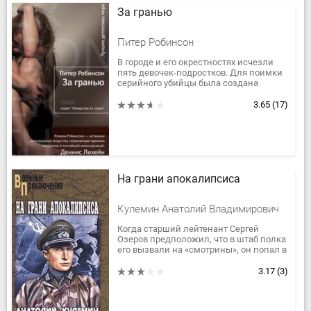
За гранью
Питер Робинсон
В городе и его окрестностях исчезли
пять девочек-подростков. Для поимки
серийного убийцы была создана
специальная группа, одно из
подразделений которой возглавил
3.65
(17)
старший...
На грани апокалипсиса
Кулемин Анатолий Владимирович
Когда старший лейтенант Сергей
Озеров предположил, что в штаб полка
его вызвали на «смотрины», он попал в
точку. Только никак не мог лихой
разведчик предположить, что...
3.17
(3)