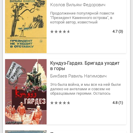
Козлов Вильям Федорович
Продолжение популярной повести
"Президент Каменного острова", в
которой автор, известный
ленинградский писатель,
прослеживает дальнейшие судьбы
4.7
(3)
основных героев -...
Кундуз-Гардез. Бригада уходит
в горы
Бикбаев Равиль Нагимович
Это была война, и мы все на ней были
далеко не ангелами и совсем не
образцовыми героями. Осталось
только добавить, что этот рассказ не
исповедь и мне не нужно отпущение...
4.8
(1)