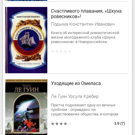
Счастливого плавания, «Шхуна
ровесников»!
Подыма Константин Иванович
Книга об интересной романтической
жизни молодежного клуба «Шхуна
ровесников» в Новороссийске.
Уходящие из Омеласа
Ле Гуин Урсула Крёбер
Притча поднимает одну из вечных
проблем - оправдано ли
существование общества, в котором
сосуществуют те, кто оказался на
задворках жизни, и благополучное
3.9
(7)
большинство,...