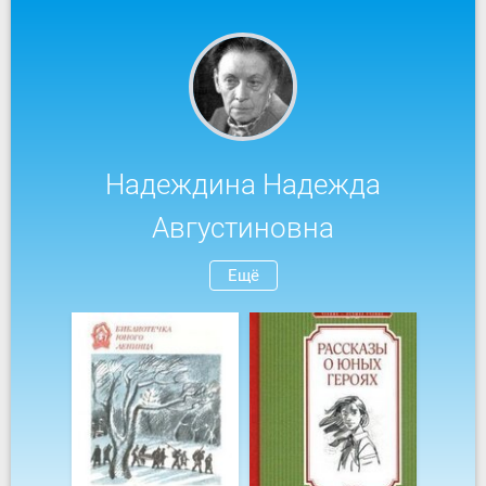
Надеждина Надежда
Августиновна
Ещё