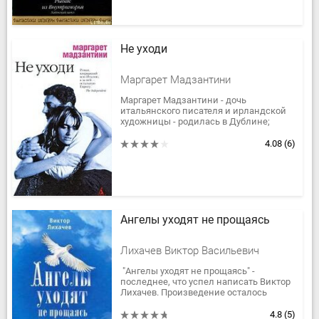
Не уходи
Маргарет Мадзантини
Маргарет Мадзантини - дочь
итальянского писателя и ирландской
художницы - родилась в Дублине;
окончила Национальную академию
драматического искусства в Риме,
4.08
(6)
снималась в...
Ангелы уходят не прощаясь
Лихачев Виктор Васильевич
"Ангелы уходят не прощаясь" -
последнее, что успел написать Виктор
Лихачев. Произведение осталось
незаконченным, но именно в нем
писатель предстает перед читателем...
4.8
(5)