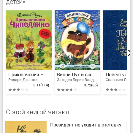
детей»
Приключения Чиполлино
Винни-Пух и все-все-все
Родари Джанни
Заходер Борис Владимирович, Милн Алан Александер
3.11
(114)
3.72
(85)
С этой книгой читают
Президент не уходит в отставку