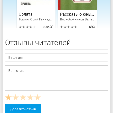
Орлята
Рассказы о юных героях
Томин Юрий Геннадьевич, Козлов Вильям Федорович, Туричин Илья Афроимович, Раевский Борис Маркович, Котовщикова Аделаида Александровна, Принцев Юзеф Янушевич, Голубева Антонина Григорьевна, Надеждина Надежда Августиновна, Шейкин Аскольд Львович, Ходза Нисон Александрович, Кршижановская Елена Ивановна, Никольский Борис Витальевич
Воскобойников Валерий Михайлович, Надеждина Надежда Августиновна, Никольский Борис Витальевич
3.85
(4)
5
(4)
Отзывы читателей
Добавить отзыв