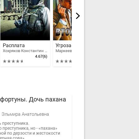
Расплата
Угроза вторжения
Четвертый т
Хохряков Константин Николаевич
Маркеев Олег Георгиевич
Бушков Алекса
4.67
(6)
3.83
(13)
фортуны. Дочь пахана
 Эльмира Анатольевна
ь преступника.
 преступника, но - «пахана»
ной по дерзости и жестокости
ерная сова».