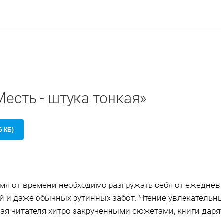
Месть - штука тонкая»
6 КБ)
мя от времени необходимо разгружать себя от ежеднев
й и даже обычных рутинных забот. Чтение увлекательны
кая читателя хитро закрученными сюжетами, книги да