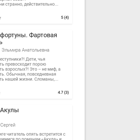
ни странно, действительно...
5
(4)
 фортуны. Фартовая
ь
 Эльмира Анатольевна
еступники?! Дети, чья
ть превосходит порою
ь взрослых?! Это – не миф, а
ть. Обычная, повседневная
ть нашей жизни. Сломаны,...
4.7
(3)
 Акулы
 Сергей
иге читатель опять встретится с
имися по романам «Акула» и