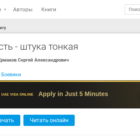
ы
Авторы
Книги
игу
ть - штука тонкая
Ермаков Сергей Александрович
:
Боевики
ачать
Читать онлайн