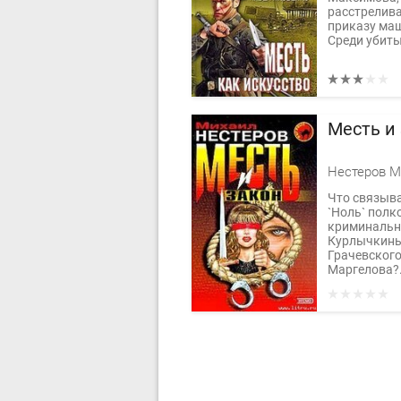
расстрелива
приказу маш
Среди убиты
Месть и
Нестеров М
Что связыв
`Ноль` полк
криминальн
Курлычкины
Грачевского
Маргелова?.