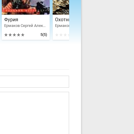
Фурия
Охотник на отморозков
Баксы на ха
Ермаков Сергей Александрович
Ермаков Сергей Александрович
5
(5)