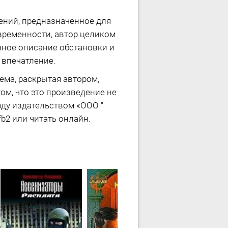
дений, предназначенное для
временности, автор целиком
чное описание обстановки и
 впечатление.
ема, раскрытая автором,
том, что это произведение не
оду издательством «ООО "
fb2 или читать онлайн.