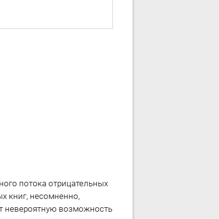
ного потока отрицательных
х книг, несомненно,
рят невероятную возможность