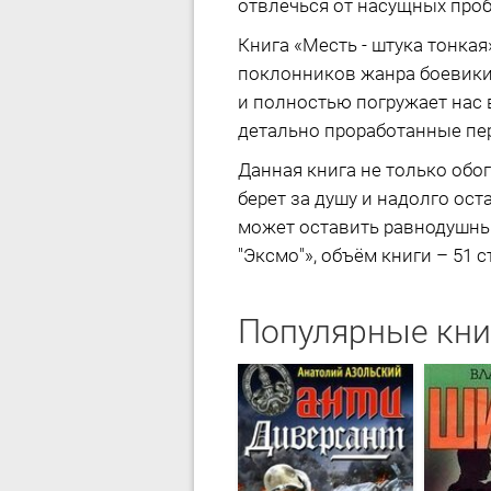
отвлечься от насущных про
Книга «Месть - штука тонка
поклонников жанра боевики.
и полностью погружает нас 
детально проработанные пе
Данная книга не только обог
берет за душу и надолго ост
может оставить равнодушным
"Эксмо"», объём книги – 51 с
Популярные кни