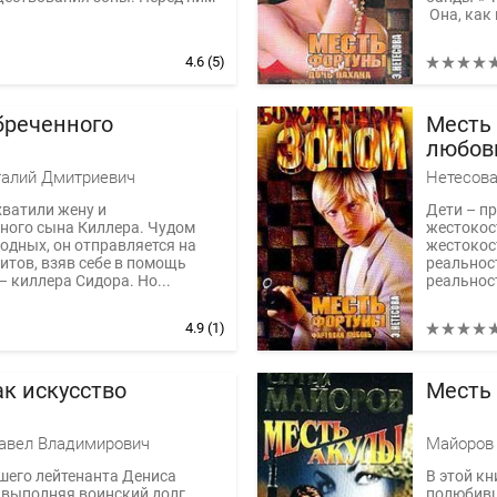
Она, как 
4.6
(5)
бреченного
Месть
любов
талий Дмитриевич
Нетесова
ватили жену и
Дети – пр
ного сына Киллера. Чудом
жестокос
одных, он отправляется на
жестокост
итов, взяв себе в помощь
реальнос
– киллера Сидора. Но...
реальнос
4.9
(1)
ак искусство
Месть
авел Владимирович
Майоров
шего лейтенанта Дениса
В этой кн
выполняя воинский долг,
полюбивш