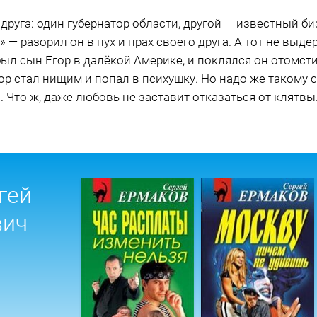
руга: один губернатор области, другой — известный би
» — разорил он в пух и прах своего друга. А тот не выде
был сын Егор в далёкой Америке, и поклялся он отомсти
тор стал нищим и попал в психушку. Но надо же такому 
. Что ж, даже любовь не заставит отказаться от клятвы
гей
вич