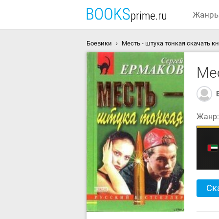
Жанр
Боевики
Месть - штука тонкая скачать кн
Мес
Жанр
Ск