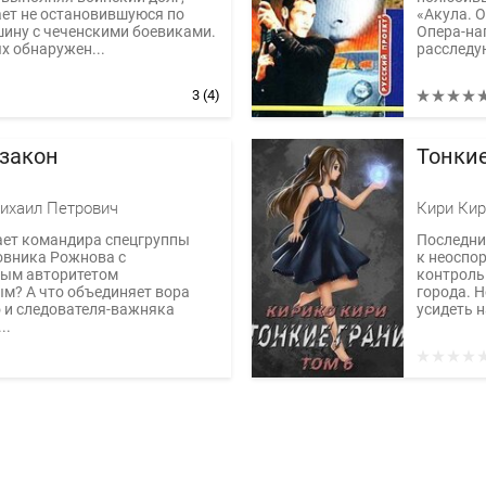
ет не остановившуюся по
«Акула. О
ину с чеченскими боевиками.
Опера-на
х обнаружен...
расследую
3
(4)
 закон
Тонкие
ихаил Петрович
Кири Кир
ает командира спецгруппы
Последний
овника Рожнова с
к неоспо
ым авторитетом
контроль
м? А что объединяет вора
города. Н
 и следователя-важняка
усидеть н
..