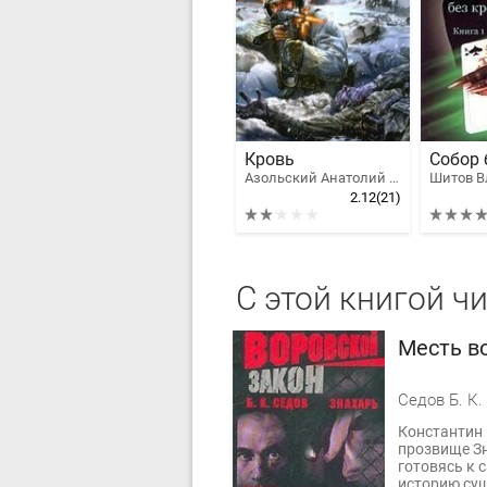
Кровь
Собор 
Азольский Анатолий Алексеевич
2.12
(21)
С этой книгой ч
Месть в
Седов Б. К.
Константин 
прозвище Зн
готовясь к 
историю су