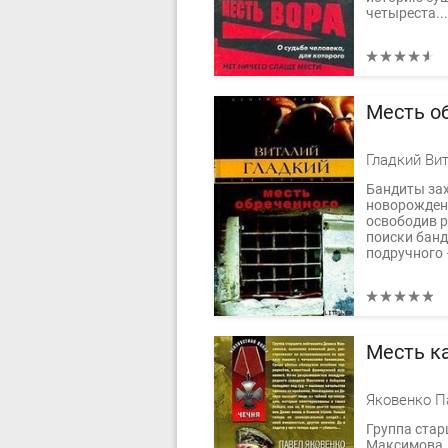
четыреста...
Месть о
Гладкий Ви
Бандиты зах
новорожден
освободив р
поиски банд
подручного 
Месть к
Яковенко П
Группа стар
Максимова, 