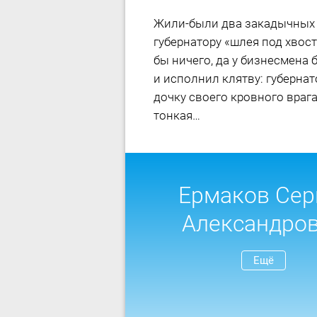
Жили-были два закадычных д
губернатору «шлея под хвост
бы ничего, да у бизнесмена 
и исполнил клятву: губерна
дочку своего кровного врага
тонкая…
Ермаков Сер
Александро
Ещё