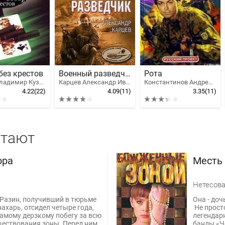
без крестов
Военный разведчик
Рота
Шитов Владимир Кузьмич
Карцев Александр Иванович
Константинов Андрей Дмитриевич, Подопригора Борис, Цепов Роман
4.22
(22)
4.09
(11)
3.35
(11)
итают
ора
Месть 
Нетесова
Разин, получивший в тюрьме
Она - доч
ахарь, отсидел четыре года,
Не просто
самому дерзкому побегу за всю
легендар
ществования зоны. Перед ним
банды «Ч