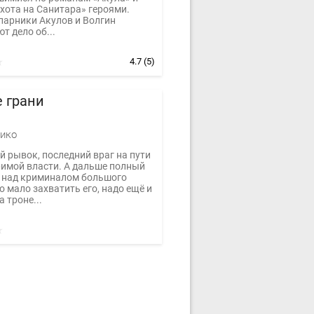
хота на Санитара» героями.
парники Акулов и Волгин
т дело об...
4.7
(5)
 грани
ико
 рывок, последний враг на пути
римой власти. А дальше полный
 над криминалом большого
о мало захватить его, надо ещё и
а троне...