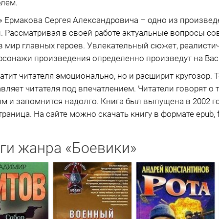
блем.
я» Ермакова Сергея Александровича – одно из произве
 Рассматривая в своей работе актуальные вопросы со
в мир главных героев. Увлекательный сюжет, реалисти
рсонажи произведения определенно произведут на Вас
атит читателя эмоционально, но и расширит кругозор. Т
авляет читателя под впечатлением. Читатели говорят о 
 и запомнится надолго. Книга был выпущена в 2002 г
траница. На сайте можно скачать книгу в формате epub, 
ги жанра «Боевики»